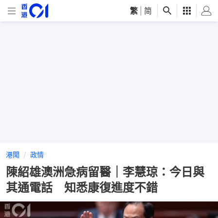
繁
|
简
港聞
政情
陳紹雄澳洲急病留醫｜李慧琼：今日與
其通電話 知悉康復進度不錯