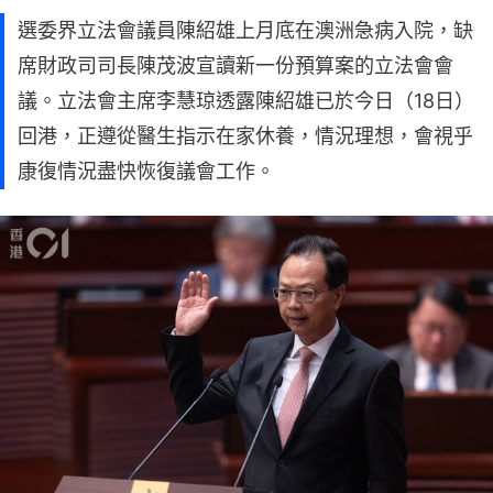
選委界立法會議員陳紹雄上月底在澳洲急病入院，缺
席財政司司長陳茂波宣讀新一份預算案的立法會會
議。立法會主席李慧琼透露陳紹雄已於今日（18日）
回港，正遵從醫生指示在家休養，情況理想，會視乎
康復情況盡快恢復議會工作。