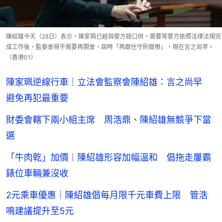
陳紹雄今天（28日）表示，陳家珮已經與警方錄口供，需要等警方依照法律法規完
成工作後，監委會視乎需要再開會，屆時「再跟住守則做嘢」，現在言之尚早。
（香港01）
陳家珮逆線行車｜立法會監察會陳紹雄：言之尚早
避免再犯最重要
財委會轄下兩小組主席 周浩鼎、陳紹雄無競爭下當
選
「牛肉乾」加價︱陳紹雄形容加幅溫和 倡拖走屢霸
錶位車輛兼沒收
2元乘車優惠｜陳紹雄倡每月限千元車費上限 管浩
鳴建議提升至5元