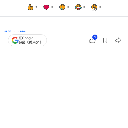
3
0
0
0
0
港聞
政情
3
在Google
陳紹雄急病康復理想返立法會 精神奕
追蹤《香港01》
奕探C15+議員林筱魯