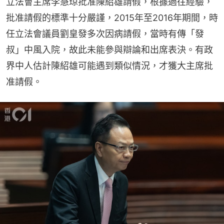
立法會主席李慧琼批准陳紹雄請假，根據過往經驗，
批准請假的標準十分嚴謹，2015年至2016年期間，時
任立法會議員劉皇發多次因病請假，當時有傳「發
叔」中風入院，故此未能參與辯論和出席表決。有政
界中人估計陳紹雄可能遇到類似情況，才獲大主席批
准請假。