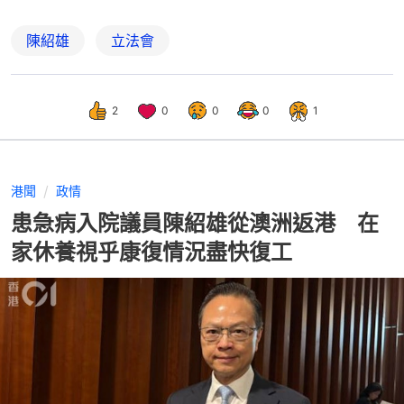
陳紹雄
立法會
2
0
0
0
1
港聞
政情
患急病入院議員陳紹雄從澳洲返港 在
家休養視乎康復情況盡快復工