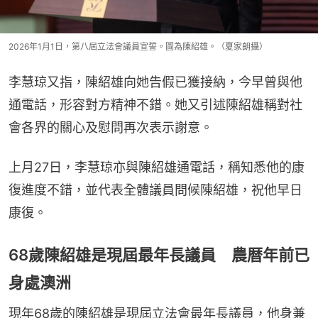
2026年1月1日，第八屆立法會議員宣誓。圖為陳紹雄。（夏家朗攝）
李慧琼又指，陳紹雄向她告假已獲接納，今早曾與他
通電話，形容對方精神不錯。她又引述陳紹雄稱對社
會各界的關心及慰問再次表示謝意。
上月27日，李慧琼亦與陳紹雄通電話，稱知悉他的康
復進度不錯，並代表全體議員問候陳紹雄，祝他早日
康復。
68歲陳紹雄是現屆最年長議員 農暦年前已
身處澳洲
現年68歲的陳紹雄是現屆立法會最年長議員，他身兼