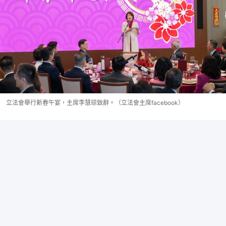
立法會舉行新春午宴，主席李慧琼致辭。（立法會主席facebook）