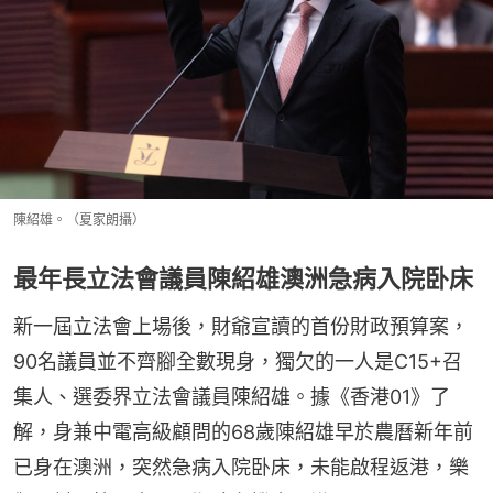
陳紹雄。（夏家朗攝）
最年長立法會議員陳紹雄澳洲急病入院卧床
新一屆立法會上場後，財爺宣讀的首份財政預算案，
90名議員並不齊腳全數現身，獨欠的一人是C15+召
集人、選委界立法會議員陳紹雄。據《香港01》了
解，身兼中電高級顧問的68歲陳紹雄早於農曆新年前
已身在澳洲，突然急病入院卧床，未能啟程返港，樂