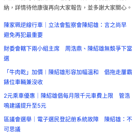
納，詳情待他康復再向大家報告，並多謝大家關心。
陳家珮逆線行車｜立法會監察會陳紹雄：言之尚早
避免再犯最重要
財委會轄下兩小組主席 周浩鼎、陳紹雄無競爭下當
選
「牛肉乾」加價︱陳紹雄形容加幅溫和 倡拖走屢霸
錶位車輛兼沒收
2元乘車優惠｜陳紹雄倡每月限千元車費上限 管浩
鳴建議提升至5元
區議會選舉｜電子選民登記册系統故障 陳紹雄：不
可思議