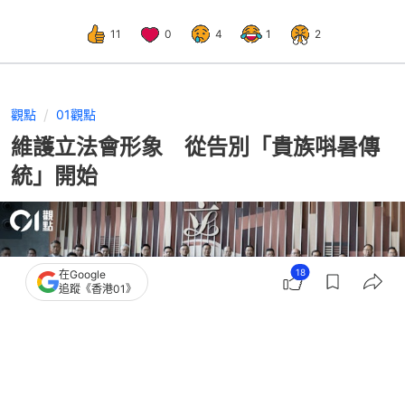
11
0
4
1
2
觀點
01觀點
維護立法會形象 從告別「貴族唞暑傳
統」開始
18
在Google
追蹤《香港01》