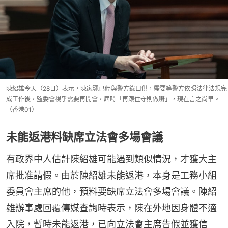
陳紹雄今天（28日）表示，陳家珮已經與警方錄口供，需要等警方依照法律法規完
成工作後，監委會視乎需要再開會，屆時「再跟住守則做嘢」，現在言之尚早。
（香港01）
未能返港料缺席立法會多場會議
有政界中人估計陳紹雄可能遇到類似情況，才獲大主
席批准請假。由於陳紹雄未能返港，本身是工務小組
委員會主席的他，預料要缺席立法會多場會議。陳紹
雄辦事處回覆傳媒查詢時表示，陳在外地因身體不適
入院，暫時未能返港，已向立法會主席告假並獲信