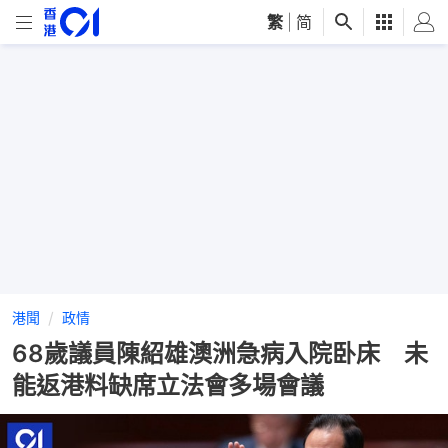
繁
|
简
港聞
政情
68歲議員陳紹雄澳洲急病入院卧床 未
能返港料缺席立法會多場會議