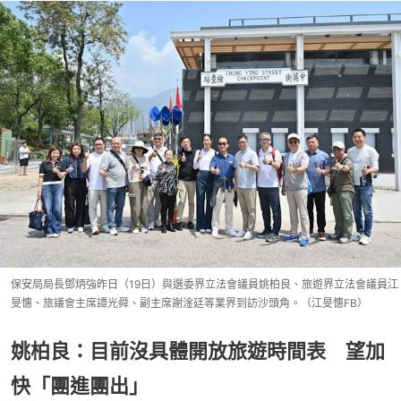
保安局局長鄧炳強昨日（19日）與選委界立法會議員姚柏良、旅遊界立法會議員江
旻憓、旅議會主席譚光舜、副主席謝淦廷等業界到訪沙頭角。（江旻憓FB）
姚柏良：目前沒具體開放旅遊時間表 望加
快「團進團出」