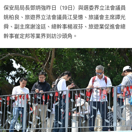
保安局局長鄧炳強昨日（19日）與選委界立法會議員
姚柏良、旅遊界立法會議員江旻憓、旅議會主席譚光
舜、副主席謝淦廷、總幹事楊淑芬、旅遊業促進會總
幹事崔定邦等業界到訪沙頭角。