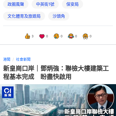
政圈風聲
中英街1號
保安局
文化體育及旅遊局
沙頭角
3
0
0
0
0
港聞
社會新聞
新皇崗口岸｜鄧炳強：聯檢大樓建築工
程基本完成 盼盡快啟用