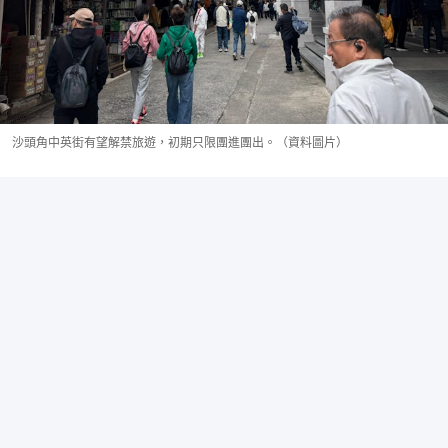
沙頭角中英街有望解禁旅遊，初期只限團進團出。（資料圖片）