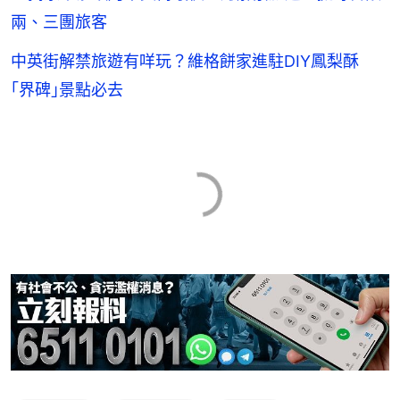
兩、三團旅客
中英街解禁旅遊有咩玩？維格餅家進駐DIY鳳梨酥
｢界碑｣景點必去