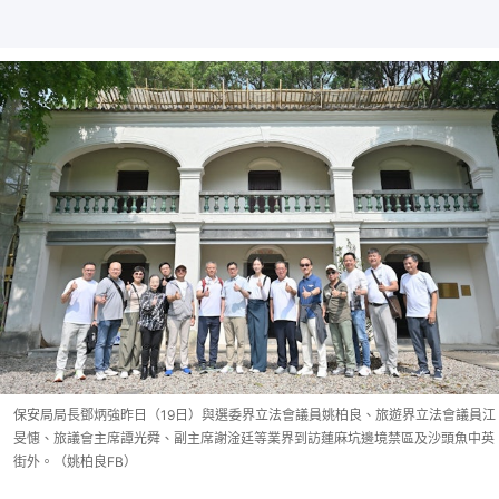
保安局局長鄧炳強昨日（19日）與選委界立法會議員姚柏良、旅遊界立法會議員江
旻憓、旅議會主席譚光舜、副主席謝淦廷等業界到訪蓮麻坑邊境禁區及沙頭魚中英
街外。（姚柏良FB）