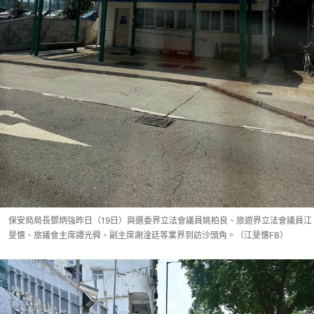
保安局局長鄧炳強昨日（19日）與選委界立法會議員姚柏良、旅遊界立法會議員江
旻憓、旅議會主席譚光舜、副主席謝淦廷等業界到訪沙頭角。（江旻憓FB）