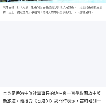
姚柏良指一行人碰到一批長洲居民長途拔涉到沙頭角旅遊，一見到局長和議員到
訪，馬上「攔途截劫」爭相問「幾時入得中英街參觀呀」。（姚柏良FB）
本身是香港中旅社董事長的姚柏良一直爭取開放中英
街旅遊，他接受《香港01》訪問時表示，當時碰到一