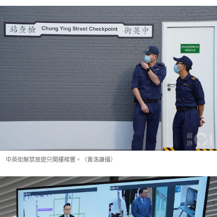
中英街解禁旅遊只聞樓梯響。（黃浩謙攝）