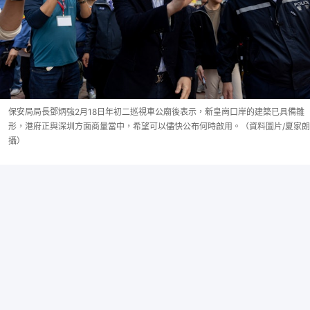
保安局局長鄧炳強2月18日年初二巡視車公廟後表示，新皇崗口岸的建築已具備雛
形，港府正與深圳方面商量當中，希望可以儘快公布何時啟用。（資料圖片/夏家朗
攝）