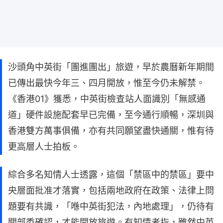
沙頭角中英街「團進團出」旅遊，早於農曆新年期間
已傳出最快今年三、四月開放，惟至今仍未解禁。
《香港01》獲悉，中英街檢查站人面識別「無感通
道」硬件設施配套早已完備，至今通行順暢，深圳與
香港雙方萬事俱備，亦有共同願望盡快通關，惟有待
更高層人士拍板。
綜合多名知情人士透露，這個「禁區中的禁區」要中
央層面批准才落實，包括兩地政府在政策、法律上問
題要有共識，「喺中英街犯法，內地處理」，仍待有
關部委確認，才能開放旅遊。有知情者指，雖然中英