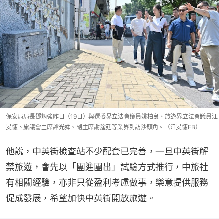
保安局局長鄧炳強昨日（19日）與選委界立法會議員姚柏良、旅遊界立法會議員江
旻憓、旅議會主席譚光舜、副主席謝淦廷等業界到訪沙頭角。（江旻憓FB）
他說，中英街檢查站不少配套已完善，一旦中英街解
禁旅遊，會先以「團進團出」試驗方式推行，中旅社
有相關經驗，亦非只從盈利考慮做事，樂意提供服務
促成發展，希望加快中英街開放旅遊。