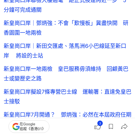
新皇崗口岸聯檢大樓通電 距正式投運再近一步 5
分鐘可完成通關
新皇崗口岸｜鄧炳強：不會「歎慢板」冀盡快開 研
香園圍一地兩檢
新皇崗口岸｜新田交匯處、落馬洲6小巴線延至新口
岸 將設的士站
新皇崗口岸一地兩檢 皇巴服務毋須維持 回顧黃巴
士或變歷史之路
新皇崗口岸擬設7條專營巴士線 運輸署：直達免皇巴
士接駁
新皇崗口岸7月開通？ 鄧炳強：必然在本屆政府任期
內啟用
3
在Google
追蹤《香港01》