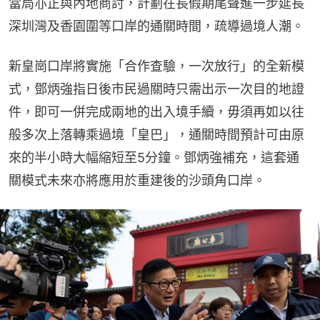
當局亦正與內地商討，計劃在長假期尾聲進一步延長
深圳灣及香園圍等口岸的通關時間，疏導過境人潮。
新皇崗口岸將實施「合作查驗，一次放行」的全新模
式，鄧炳強指日後市民過關時只需出示一次目的地證
件，即可一併完成兩地的出入境手續，毋須再如以往
般多次上落轉乘過境「皇巴」，通關時間預計可由原
來的半小時大幅縮短至5分鐘。鄧炳強補充，這套通
關模式未來亦將應用於重建後的沙頭角口岸。