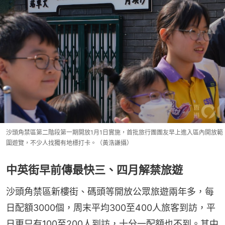
沙頭角禁區第二階段第一期開放1月1日實施，首批旅行團團友早上進入區內開放範
圍遊覽，不少人找獨有地標打卡。（黃浩謙攝）
中英街早前傳最快三、四月解禁旅遊
沙頭角禁區新樓街、碼頭等開放公眾旅遊兩年多，每
日配額3000個，周末平均300至400人旅客到訪，平
日更只有100至200人到訪，十分一配額也不到。其中