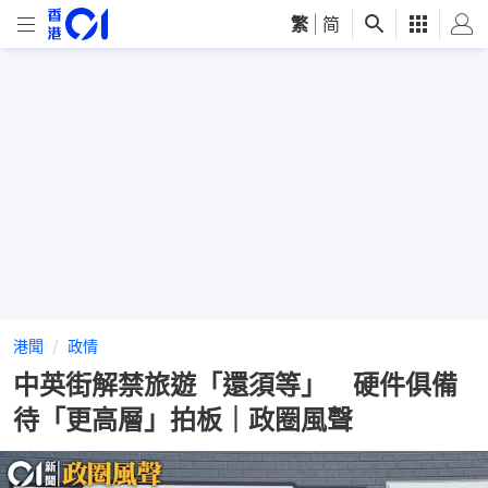
繁
|
简
港聞
政情
中英街解禁旅遊「還須等」 硬件俱備
待「更高層」拍板｜政圈風聲