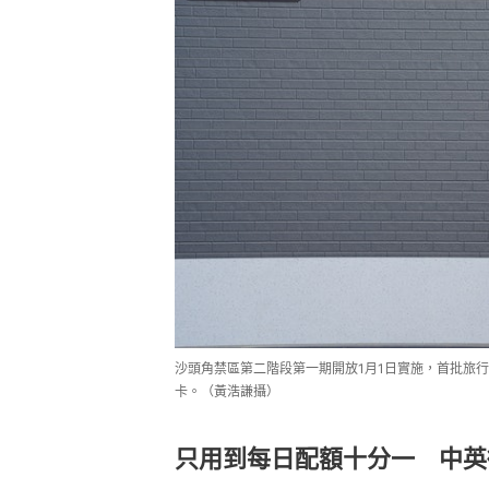
沙頭角禁區第二階段第一期開放1月1日實施，首批旅
卡。（黃浩謙攝）
只用到每日配額十分一 中英