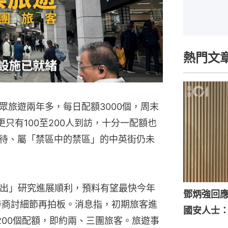
熱門文
眾旅遊兩年多，每日配額3000個，周末
更只有100至200人到訪，十分一配額也
待、屬「禁區中的禁區」的中英街仍未
團出」研究進展順利，預料有望最快今年
鄧炳強回
待商討細節再拍板。消息指，初期旅客進
國安人士
200個配額，即約兩、三團旅客。旅遊事