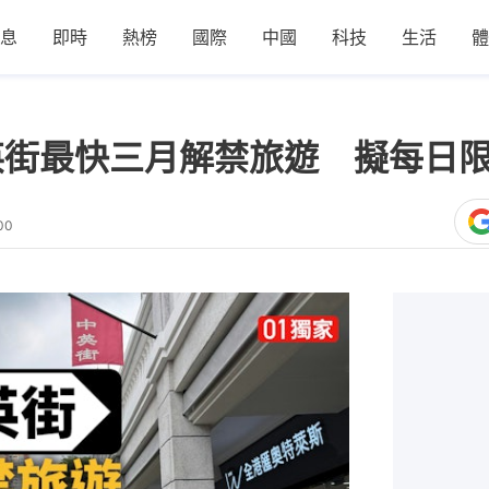
息
即時
熱榜
國際
中國
科技
生活
體
英街最快三月解禁旅遊 擬每日
00