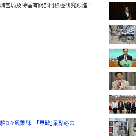
深圳當局及特區有關部門積極研究跟進，
DIY鳳梨酥 ｢界碑｣景點必去