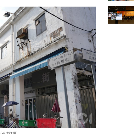
（黃浩謙攝）