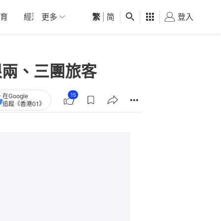
育
經濟
更多
01深圳
繁
觀點
|
简
健康
好食玩飛
登入
女
限兩、三團旅客
15
在Google
追蹤《香港01》