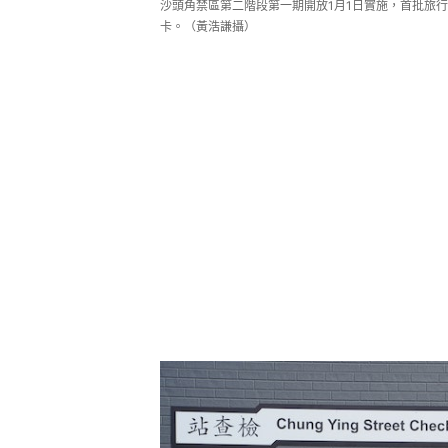
沙頭角禁區第二階段第一期開放1月1日實施，首批旅
卡。（黃浩謙攝）