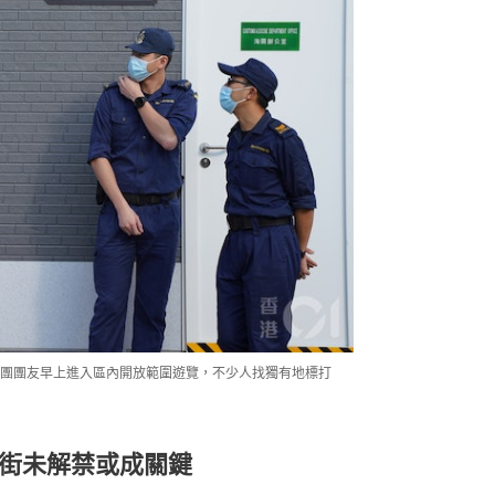
行團團友早上進入區內開放範圍遊覽，不少人找獨有地標打
街未解禁或成關鍵