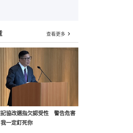
章
查看更多
應記協改選指欠認受性 警告危害
：我一定釘死你