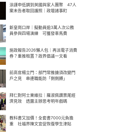
涂謹申低調到英國與家人團聚 47人
案未告者取回護照｜政壇諸事町
新皇崗口岸｜擬動員逾3萬人次公務
員參與四場演練 可獲發車馬費
施政報告2026懶人包｜再派電子消費
券？重推租置？政界倡議一文看
前高官楊立門：部門常推搪須改變門
戶之見 串連職能防「側側膊」
拜仁對阿士東維拉｜羅淑佩讚票尾經
濟見效 透露主辦思考明年戲碼
教科書又加價！全套書7000元負擔
重 社福界陳文宜促恢復學生津貼