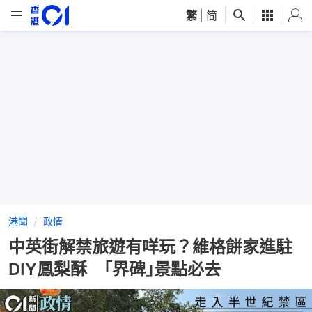
繁
|
简
港聞
政情
中英街解禁旅遊有咩玩？維格餅家進駐
DIY鳳梨酥 ｢界碑｣景點必去