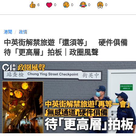
6
0
0
0
0
港聞
政情
中英街解禁旅遊「還須等」 硬件俱備
待「更高層」拍板｜政圈風聲