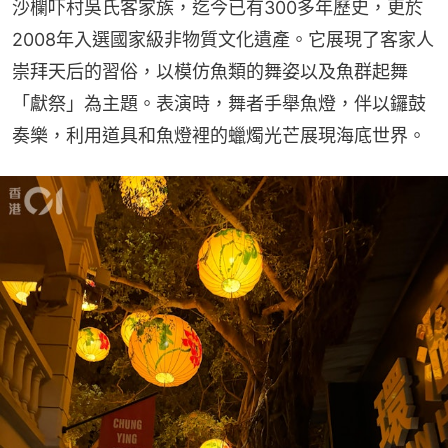
沙欄吓村吳氏客家族，迄今已有300多年歷史，更於
2008年入選國家級非物質文化遺產。它展現了客家人
崇拜天后的習俗，以模仿魚類的舞姿以及魚群起舞
「獻祭」為主題。表演時，舞者手舉魚燈，伴以鑼鼓
奏樂，利用道具和魚燈裡的蠟燭光芒展現海底世界。