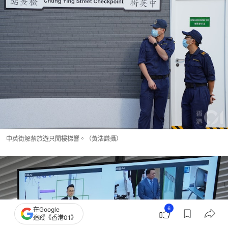
中英街解禁旅遊只聞樓梯響。（黃浩謙攝）
6
在Google
追蹤《香港01》