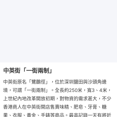
中英街「一街兩制」
中英街原名「鷺鶥徑」，位於深圳鹽田與沙頭角邊
境，可謂「一街兩制」。全長約250米，寬3、4米，
上世紀內地改革開放初期，對物資的需求甚大，不少
香港商人在中英街開店售賣味精、肥皂、牙膏、糖
果、衣服、黃金、手錶等商品。最高記錄一天有將近