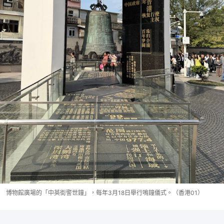
博物館廣場的「中英街警世鐘」，每年3月18日舉行鳴鐘儀式。（香港01）