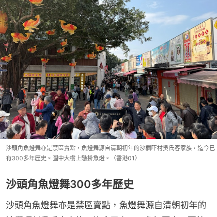
沙頭角魚燈舞亦是禁區賣點，魚燈舞源自清朝初年的沙欄吓村吳氏客家族，迄今已
有300多年歷史。圖中大樹上懸掛魚燈。（香港01）
沙頭角魚燈舞300多年歷史
沙頭角魚燈舞亦是禁區賣點，魚燈舞源自清朝初年的