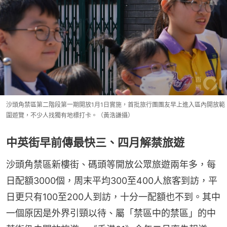
沙頭角禁區第二階段第一期開放1月1日實施，首批旅行團團友早上進入區內開放範
圍遊覽，不少人找獨有地標打卡。（黃浩謙攝）
中英街早前傳最快三、四月解禁旅遊
沙頭角禁區新樓街、碼頭等開放公眾旅遊兩年多，每
日配額3000個，周末平均300至400人旅客到訪，平
日更只有100至200人到訪，十分一配額也不到。其中
一個原因是外界引頸以待、屬「禁區中的禁區」的中