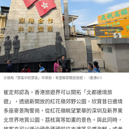
沙頭角「禁區中的禁區」中英街，有望解禁開放旅遊。（香港01）
崔定邦認為，香港旅遊界可以開拓「北都邊境旅
遊」，透過新開放的紅花嶺郊野公園，欣賞昔日邊境
多座麥景陶警崗，從紅花嶺眺望繁華的深圳及新界東
北世界地質公園、荔枝窩等如畫的景色。與此同時，