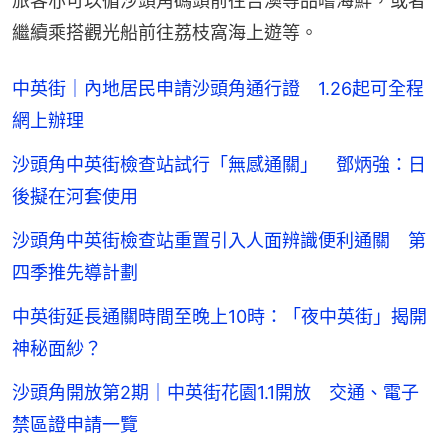
旅客亦可以循沙頭角碼頭前往吉澳等品嚐海鮮，或者
繼續乘搭觀光船前往荔枝窩海上遊等。
中英街｜內地居民申請沙頭角通行證 1.26起可全程
網上辦理
沙頭角中英街檢查站試行「無感通關」 鄧炳強：日
後擬在河套使用
沙頭角中英街檢查站重置引入人面辨識便利通關 第
四季推先導計劃
中英街延長通關時間至晚上10時：「夜中英街」揭開
神秘面紗？
沙頭角開放第2期｜中英街花園1.1開放 交通、電子
禁區證申請一覽