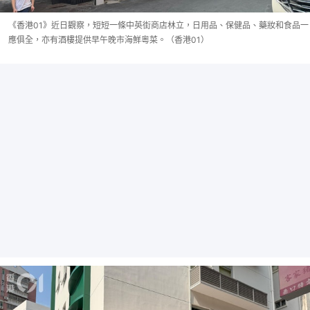
《香港01》近日觀察，短短一條中英街商店林立，日用品、保健品、藥妝和食品一
應俱全，亦有酒樓提供早午晚市海鮮粵菜。（香港01）