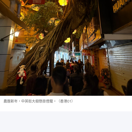
農曆新年，中英街大樹懸掛燈籠。（香港01）