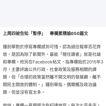
上周四被告知「暫停」　專欄累積逾650篇文 
鍾劍華對於停寫專欄感到可惜，認為過往報章百花齊
放，是因為除了新聞外，最能「箍住讀者」就是社論
和專欄。他另在Facebook帖文，指專欄始於2015年3
月，主要評論公共行政、社會政策及服務相關的課
題，但「合理的政策當然離不開文明的發展觀，離不
開民主開放的體制。」鍾劍華指，偶爾觸及政治議
題，但並沒有寫太多。
他說，專欄一星期兩次有紀律地寫，每次七百多字，