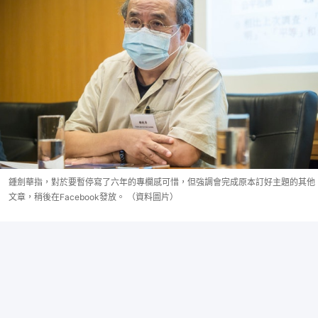
鍾劍華指，對於要暫停寫了六年的專欄感可惜，但強調會完成原本訂好主題的其他
文章，稍後在Facebook發放。 （資料圖片）