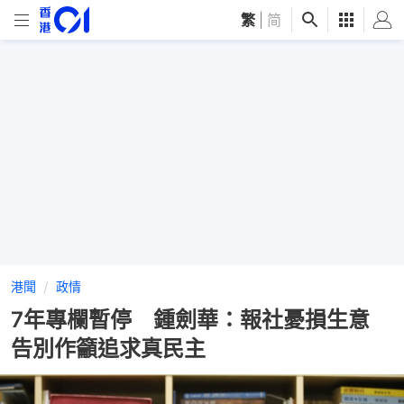
繁
|
简
港聞
政情
7年專欄暫停 鍾劍華：報社憂損生意
告別作籲追求真民主