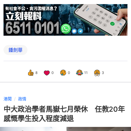
鍾劍華
8
0
0
11
3
港聞
政情
中大政治學者馬嶽七月榮休 任教20年
感慨學生投入程度減退