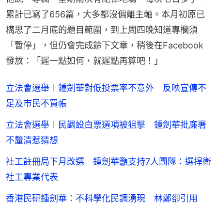
累計已寫了656篇，大多都沒偏離主軸。本月初原已
構思了二月底的題目範圍，到上周四晚知道專欄須
「暫停」，但仍會完成餘下文章，稍後在Facebook
發放：「遲一點如何，就遲點再算吧！」
立法會選舉︱鍾劍華對低投票率不意外 反映宣傳不
足及市民不買帳
立法會選舉︱民調設白票選項被狙擊 鍾劍華批廉署
不釐清惹猜想
社工註冊局下月改選 鍾劍華籲支持7人團隊：選捍衛
社工專業代表
香港民研鍾劍華：不科學化民調湧現 林鄭卻引用