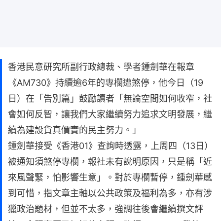
香港民意研究所副行政總裁、學者鍾劍華在報章
《AM730》持續逾6年的專欄遭煞停，他今日（19
日）在「告別篇」鼓勵讀者「無論空間如何收窄，社
會如何反智，讓我們大家繼續努力追求文明發展，繼
續為建設貨真價實的民主努力。」
鍾劍華接受《香港01》查詢時透露，上周四（13日）
被通知須煞停專欄，報社未有說明原因，只是稱「近
來風聲緊，怕影響生意」。對於專欄暫停，鍾劍華感
到可惜，指文章主軸以公共政策及福利為多，亦有涉
獵政治題材，但並不太多，強調往後會繼續撰文評