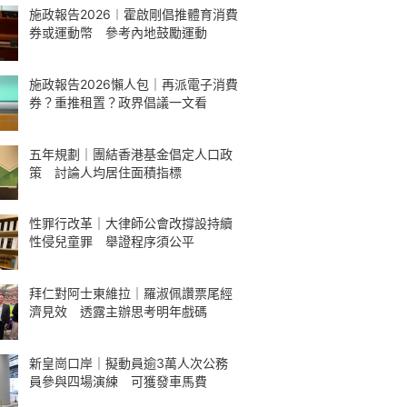
施政報告2026︱霍啟剛倡推體育消費
券或運動幣 參考內地鼓勵運動
施政報告2026懶人包｜再派電子消費
券？重推租置？政界倡議一文看
五年規劃｜團結香港基金倡定人口政
策 討論人均居住面積指標
性罪行改革｜大律師公會改撐設持續
性侵兒童罪 舉證程序須公平
拜仁對阿士東維拉｜羅淑佩讚票尾經
濟見效 透露主辦思考明年戲碼
新皇崗口岸｜擬動員逾3萬人次公務
員參與四場演練 可獲發車馬費