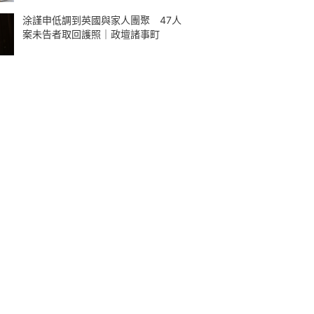
涂謹申低調到英國與家人團聚 47人
案未告者取回護照｜政壇諸事町