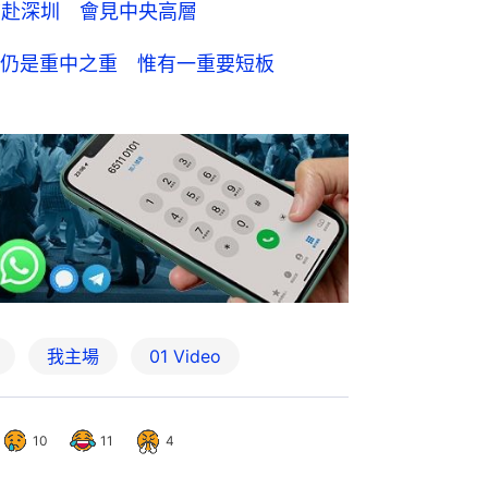
前赴深圳 會見中央高層
仍是重中之重 惟有一重要短板
我主場
01 Video
10
11
4