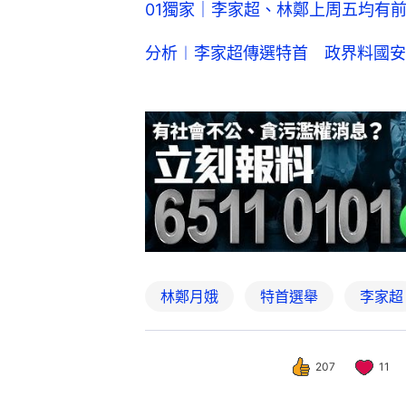
01獨家｜李家超、林鄭上周五均有
分析︱李家超傳選特首 政界料國安
林鄭月娥
特首選舉
李家超
207
11