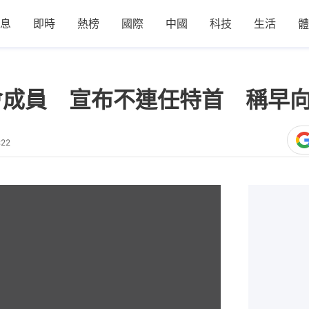
息
即時
熱榜
國際
中國
科技
生活
體
會成員 宣布不連任特首 稱早
:22