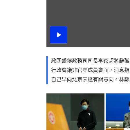
播
放
影
片
政圈盛傳政務司司長李家超將辭職
行政會議非官守成員會面，消息指
自己早向北京表達有關意向。林鄭