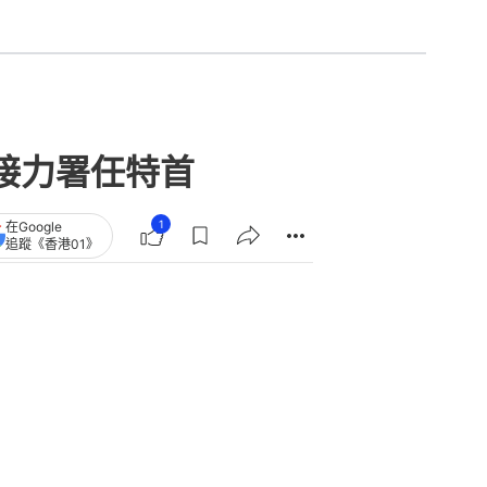
接力署任特首
1
在Google
追蹤《香港01》