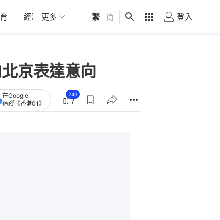
育
經濟
更多
01深圳
繁
觀點
|
简
健康
好食玩飛
登入
女
向北京表達意向
243
在Google
追蹤《香港01》