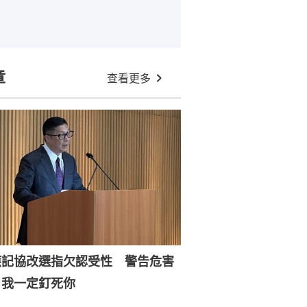
章
查看更多
應記協改選指欠認受性 警告危害
：我一定釘死你