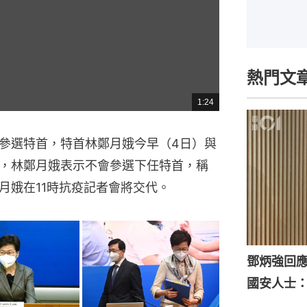
熱門文
1:24
總
共
時
間
參選特首，特首林鄭月娥今早（4日）與
，林鄭月娥表示不會參選下任特首，稱
月娥在11時抗疫記者會將交代。
鄧炳強回
國安人士