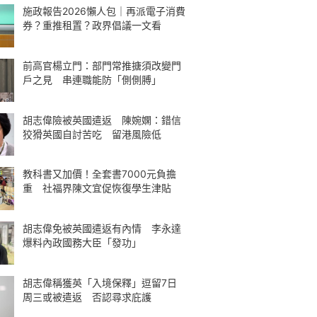
施政報告2026懶人包｜再派電子消費
券？重推租置？政界倡議一文看
前高官楊立門：部門常推搪須改變門
戶之見 串連職能防「側側膊」
胡志偉險被英國遣返 陳婉嫻：錯信
狡猾英國自討苦吃 留港風險低
教科書又加價！全套書7000元負擔
重 社福界陳文宜促恢復學生津貼
胡志偉免被英國遣返有內情 李永達
爆料內政國務大臣「發功」
胡志偉稱獲英「入境保釋」逗留7日
周三或被遣返 否認尋求庇護