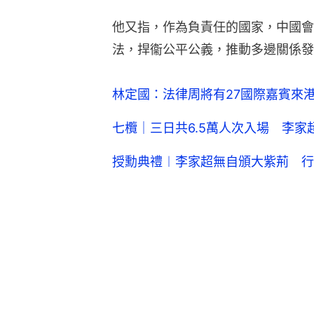
他又指，作為負責任的國家，中國會
法，捍衞公平公義，推動多邊關係發
林定國：法律周將有27國際嘉賓來
七欖｜三日共6.5萬人次入場 李
授勳典禮︱李家超無自頒大紫荊 行