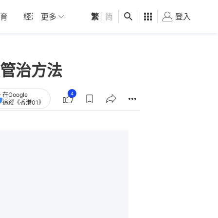
育
經濟
更多
01深圳
繁
觀點
|
简
健康
好食玩飛
登入
女
管治方法
4
在Google
追蹤《香港01》