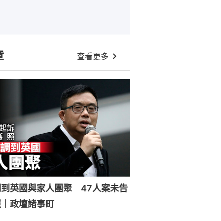
章
查看更多
到英國與家人團聚 47人案未告
照｜政壇諸事町