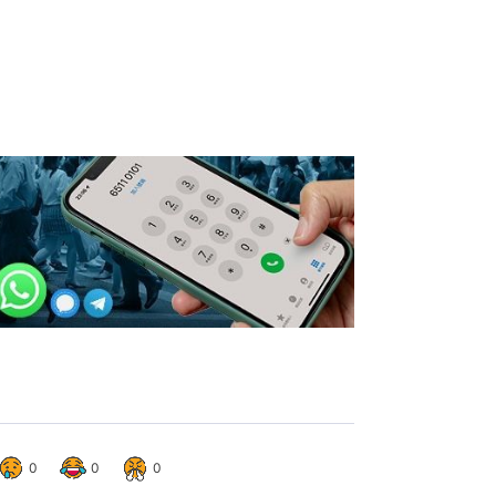
0
0
0