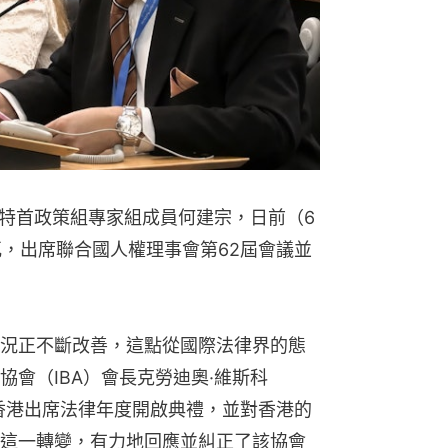
特首政策組專家組成員何建宗，日前（6
瓦，出席聯合國人權理事會第62屆會議並
況正不斷改善，這點從國際法律界的態
會（IBA）會長克勞迪奧·維斯科
月親臨香港出席法律年度開啟典禮，並對香港的
這一轉變，有力地回應並糾正了該協會