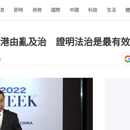
息
即時
熱榜
國際
中國
科技
生活
體
港由亂及治 證明法治是最有效
7