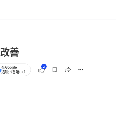
改善
2
在Google
追蹤《香港01》