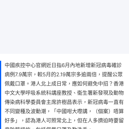
中國疾控中心官網近日指6月內地新增新冠病毒確診
病例7.9萬宗，較5月的2.19萬宗多逾兩倍，提醒公眾
佩戴口罩。港人北上成日常，應如何避免中招？香港
中文大學呼吸系統科講座教授、衞生署新發現及動物
傳染病科學委員會主席許樹昌表示，新冠病毒一直有
不同變種及波動潮，「中國咁大嚟講，（個案）唔算
好多」，認為港人可照常北上，但在人多擠迫時要留