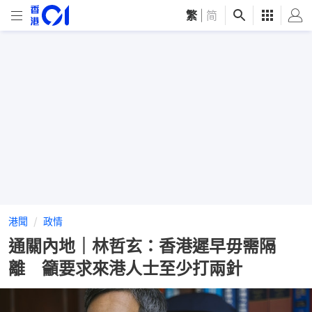
繁
|
简
港聞
政情
通關內地｜林哲玄：香港遲早毋需隔
離 籲要求來港人士至少打兩針