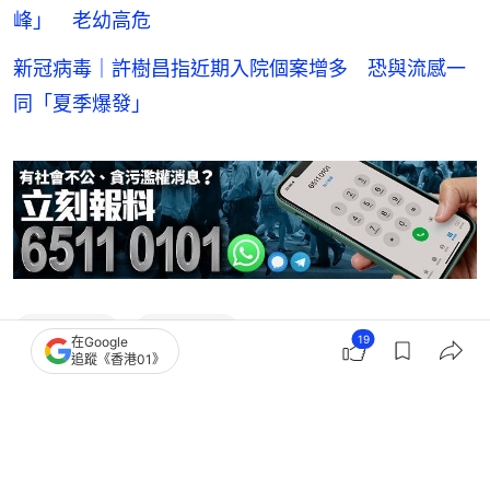
峰」 老幼高危
新冠病毒｜許樹昌指近期入院個案增多 恐與流感一
同「夏季爆發」
新冠肺炎
新冠疫苗
19
在Google
追蹤《香港01》
2
0
1
0
2