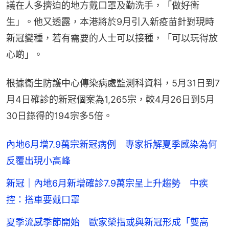
議在人多擠迫的地方戴口罩及勤洗手，「做好衛
生」。他又透露，本港將於9月引入新疫苗針對現時
新冠變種，若有需要的人士可以接種，「可以玩得放
心啲」。
根據衞生防護中心傳染病處監測科資料，5月31日到7
月4日確診的新冠個案為1,265宗，較4月26日到5月
30日錄得的194宗多5倍。
內地6月增7.9萬宗新冠病例 專家拆解夏季感染為何
反覆出現小高峰
新冠｜內地6月新增確診7.9萬宗呈上升趨勢 中疾
控：搭車要戴口罩
夏季流感季節開始 歐家榮指或與新冠形成「雙高