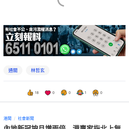
通關
林哲玄
18
0
0
1
0
港聞
社會新聞
內地新冠按月增兩倍 港專家指北上無