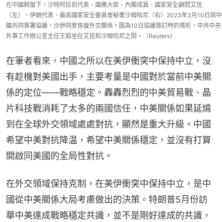
在中國斡旋下，沙特阿拉伯代表、國務大臣、內閣成員、國家安全顧問艾班
（左），伊朗代表、最高國家安全委員會秘書沙姆哈尼（右）2023年3月10日與中
國共同簽署協議，沙伊同意恢復外交關係。圖為10日協議簽訂時的情形，中共中央
外事工作辦公室主任王毅坐在艾班和沙姆哈尼之間。（Reuters）
在筆者看來，中國之所以在美伊衝突中保持中立，沒
有趁機對美國出手，主要考量是中國對於當前中美關
係的定位——戰略穩定。轟轟烈烈的中美貿易戰、晶
片科技戰消耗了太多的兩國信任，中美關係如果延燒
到在全球外交領域處處對抗，顯然是重大升級。中國
希望中美對抗降温，希望中美關係穩定，並沒有打算
開啟同美國的全局性對抗。
在外交領域保持克制，在美伊衝突中保持中立，是中
國從中美關係大局考慮做出的決策。特朗普5月份訪
華中美達成戰略穩定共識，並不是剛好達成的共識，