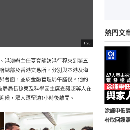
熱門文
1:26
總
共
時
間
、港澳辦主任夏寶龍訪港行程來到第五
政府總部及香港交易所，分別與本港及海
昇會面，並於金融管理局午膳後。他約
技局局長孫東及科學園主席查毅超等人在
迎候，眾人逗留逾1小時後離開。
涂謹申低調
者取回護