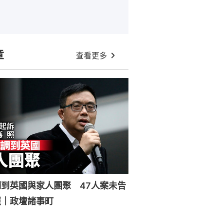
章
查看更多
到英國與家人團聚 47人案未告
照｜政壇諸事町