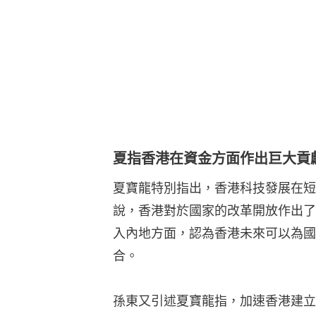
夏寶龍特別指出，香港科技發展在短
說，香港對於國家的改革開放作出了
入內地方面，認為香港未來可以為國
合。
孫東又引述夏寶龍指，加速香港建立
不久的將來，建立成功的國際創新科
的創新科技實力，需要有強大的科技
隊伍，才能夠在國際平台上增加話語
夏寶龍和李家超約在下午4時45分
若蓮在同一時間到達科大，5時過後
夏寶龍率先與科大高層會談，其後分
及先進顯示與光電子技術國家重點實