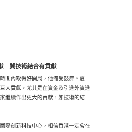
時間內取得好開局，他備受鼓舞。夏
巨大貢獻，尤其是在資金及引進外資進
家繼續作出更大的貢獻，如技術的結
國際創新科技中心，相信香港一定會在
技中心。孫東認為，香港需要增強自身
平台、網絡平台，建立強大的科技人才
權，許多問題自然迎刃而解。
離開科學園前往科技大學，教育局局長蔡
與科大校長葉玉如迎接夏寶龍進入校園。
別到訪科大空氣力學和聲學實驗中心，
驗室，傍晚約6時半離開。