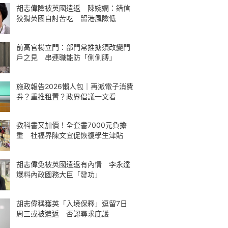
胡志偉險被英國遣返 陳婉嫻：錯信
狡猾英國自討苦吃 留港風險低
前高官楊立門：部門常推搪須改變門
戶之見 串連職能防「側側膊」
施政報告2026懶人包｜再派電子消費
券？重推租置？政界倡議一文看
教科書又加價！全套書7000元負擔
重 社福界陳文宜促恢復學生津貼
胡志偉免被英國遣返有內情 李永達
爆料內政國務大臣「發功」
胡志偉稱獲英「入境保釋」逗留7日
周三或被遣返 否認尋求庇護