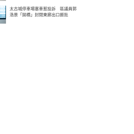
太古城停車場塞車惹投訴 區議員郭
浩景「拋橋」封閉東廊出口捱批