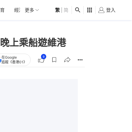
育
經濟
更多
01深圳
繁
觀點
|
简
健康
好食玩飛
登入
女
晚上乘船遊維港
9
在Google
追蹤《香港01》