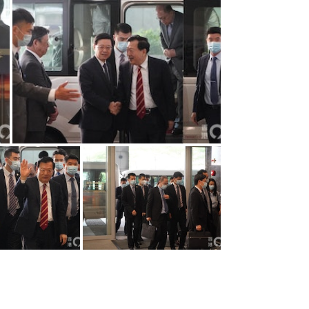
獻 冀技術結合有貢獻