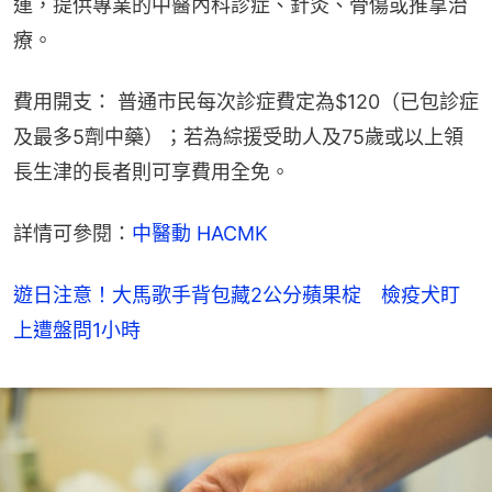
運，提供專業的中醫內科診症、針灸、骨傷或推拿治
療。
費用開支： 普通市民每次診症費定為$120（已包診症
及最多5劑中藥）；若為綜援受助人及75歲或以上領
長生津的長者則可享費用全免。
詳情可參閱：
中醫動 HACMK
遊日注意！大馬歌手背包藏2公分蘋果椗 檢疫犬盯
上遭盤問1小時