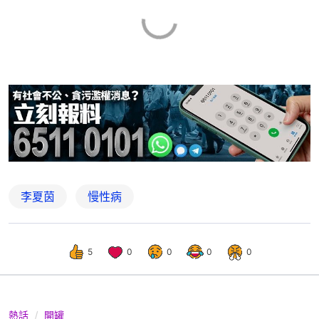
李夏茵
慢性病
5
0
0
0
0
熱話
開罐