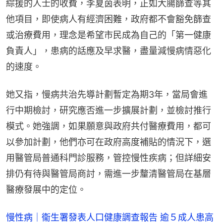
綜援的人士的收費，李夏茵表明，正如大腸篩查等其
他項目，即使病人有經濟困難，政府都不會豁免篩查
或治療費用，理念是希望市民成為自己的「第一健康
負責人」，患病的話應及早求醫，盡量減慢病情惡化
的速度。
她又指，慢病共治先導計劃暫定為期3年，當局會進
行中期檢討，研究應否進一步擴展計劃，並檢討推行
模式。她強調，如果願意與政府共付醫療費用，都可
以參加計劃，他們亦可在政府高度補貼的情況下，選
用醫管局普通科門診服務，管控慢性疾病；但詳細安
排仍有待與醫管局商討，需進一步釐清醫管局在基層
醫療發展中的定位。
慢性病｜衞生署發表人口健康調查報告 逾５成人患高