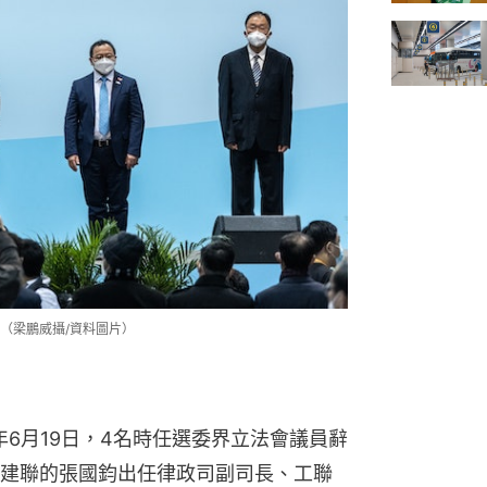
（梁鵬威攝/資料圖片）
年6月19日，4名時任選委界立法會議員辭
建聯的張國鈞出任律政司副司長、工聯