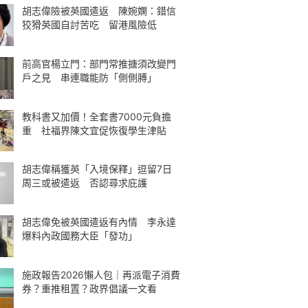
胡志偉險被英國遣返 陳婉嫻：錯信
狡猾英國自討苦吃 留港風險低
前高官楊立門：部門常推搪須改變門
戶之見 串連職能防「側側膊」
教科書又加價！全套書7000元負擔
重 社福界陳文宜促恢復學生津貼
胡志偉稱獲英「入境保釋」逗留7日
周三或被遣返 否認尋求庇護
胡志偉免被英國遣返有內情 李永達
爆料內政國務大臣「發功」
施政報告2026懶人包｜再派電子消費
券？重推租置？政界倡議一文看