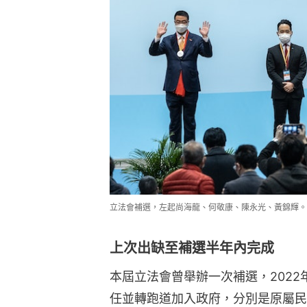
立法會補選，左起尚海龍、何敬康、陳永光、黃錦輝。
上次出缺至補選半年內完成
本屆立法會曾舉辦一次補選，2022
任並轉跑道加入政府，分別是原屬民