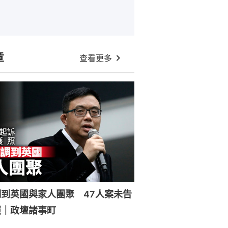
章
查看更多
到英國與家人團聚 47人案未告
照｜政壇諸事町