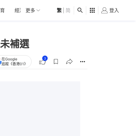
育
經濟
更多
01深圳
繁
觀點
|
简
健康
好食玩飛
登入
女
未補選
3
在Google
追蹤《香港01》