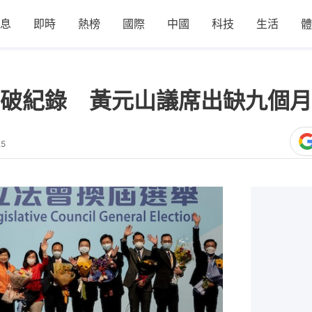
息
即時
熱榜
國際
中國
科技
生活
體
破紀錄 黃元山議席出缺九個月
25