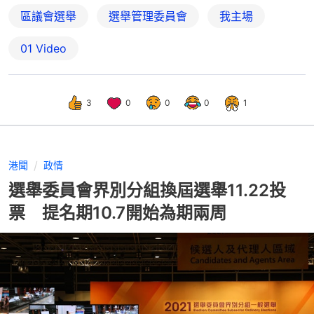
區議會選舉
選舉管理委員會
我主場
01 Video
3
0
0
0
1
港聞
政情
選舉委員會界別分組換屆選舉11.22投
票 提名期10.7開始為期兩周