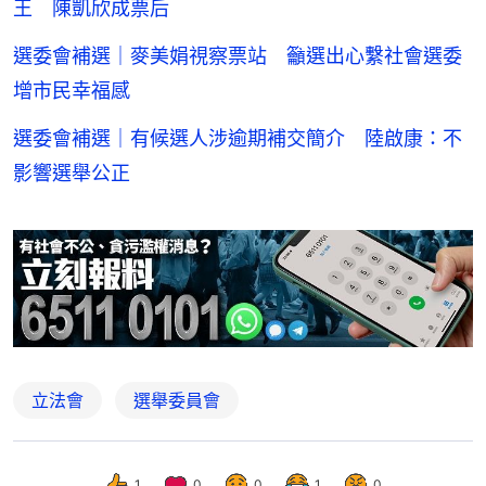
王 陳凱欣成票后
選委會補選｜麥美娟視察票站 籲選出心繫社會選委
增市民幸福感
選委會補選｜有候選人涉逾期補交簡介 陸啟康：不
影響選舉公正
立法會
選舉委員會
1
0
0
1
0