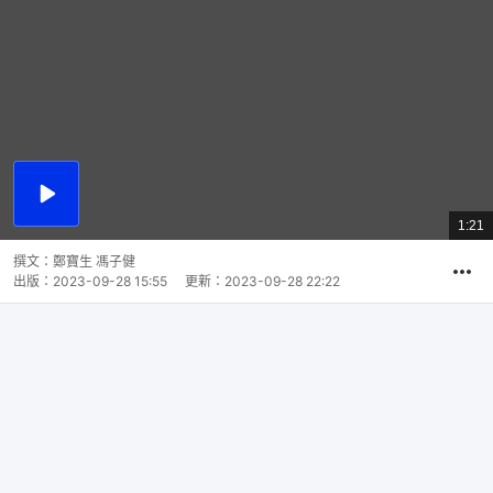
播
放
1:21
總
影
共
片
時
撰文：
鄭寶生 馮子健
間
出版：
2023-09-28 15:55
更新：
2023-09-28 22:22