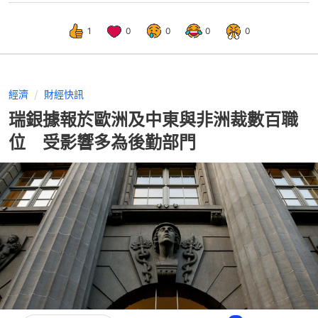
1
0
0
0
0
經濟
財經快訊
瑞銀據報於歐洲及中東與非洲裁數百職
位 受影響多為後勤部門