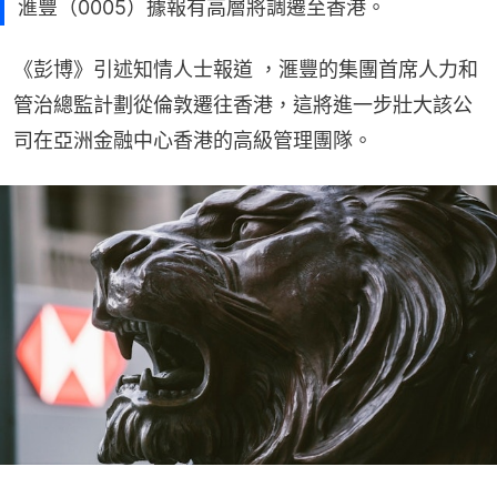
滙豐（0005）據報有高層將調遷至香港。
《彭博》引述知情人士報道 ，滙豐的集團首席人力和
管治總監計劃從倫敦遷往香港，這將進一步壯大該公
司在亞洲金融中心香港的高級管理團隊。