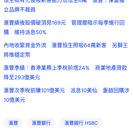
恒生私有化後吸新客能力倍增至6萬 滙豐︰保留獨
立品牌不裁員
滙豐績後股價破頂見169元 管理層暗示每季進行回
購 維持派息50%
內地收緊資金外流 滙豐恒生照吸64萬新客 另獅王
將推穩定幣
滙豐季績｜香港業務上季稅前增24% 商業地產貸款
降至293億美元
滙豐次季稅前賺101億美元 派息10美仙 重啟回購涉
10億美元
滙豐
滙豐銀行
滙豐銀行 HSBC