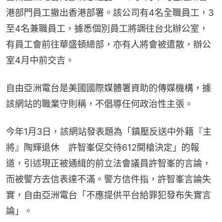
港部門員工撤出香港部署。該公司有4名全職員工，3
至4名兼職員工，據悉個別員工將調往台北辦公室，
有員工會前往華盛頓總部，亦有人將會被遣散，辦公
室4月中前交吉。
自由亞洲電台是美國國際媒體署資助的傳媒機構，據
該網站的職業守則稱，不倡導任何政治性主張。
今年1月3日，該網站發表題為「鎮壓反送中外籍『主
將』陶輝退休　許智峯促交待612開槍決定」的報
道，引述現正被通緝的前立法會議員許智峯的言論，
而被警方去信表達不滿。警方信件指，許智峯言論失
實，自由亞洲電台「不應提供平台給罪犯發布失實言
論」。