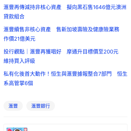
滙豐再傳減持非核心資產 擬向黑石售1646億元澳洲
貸款組合
滙豐續售非核心資產 售新加坡壽險及健康險業務
作價21億美元
投行觀點｜滙豐再獲唱好 摩通升目標價至200元
維持買入評級
私有化後首大動作！恒生與滙豐據報整合7部門 恒生
系高管掌6個
滙豐
滙豐銀行