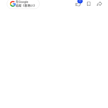
77
在Google
追蹤《香港01》
撰文：
張偉倫
出版：
2026-05-30 16:21
更新：
2026-05-30 16:21
瑞銀據報近期於歐洲、中東及非洲（EMEA）地區再
裁減數百個職位，受影響的員工主要後勤支援部門，