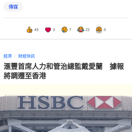
傳媒
45
3
7
22
0
經濟
財經快訊
滙豐首席人力和管治總監戴愛蘭 據報
將調遷至香港