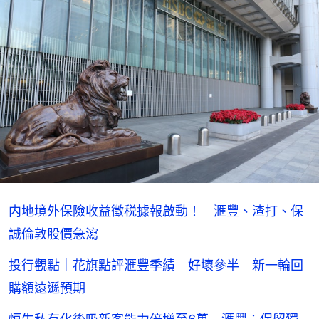
内地境外保險收益徵税據報啟動！ 滙豐、渣打、保
誠倫敦股價急瀉
投行觀點｜花旗點評滙豐季績 好壞參半 新一輪回
購額遠遜預期