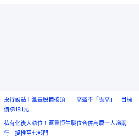
投行觀點丨滙豐股價破頂！ 高盛不「畏高」 目標
價睇181元
私有化後大執位！滙豐恒生職位合併高層一人睇兩
行 擬推至七部門