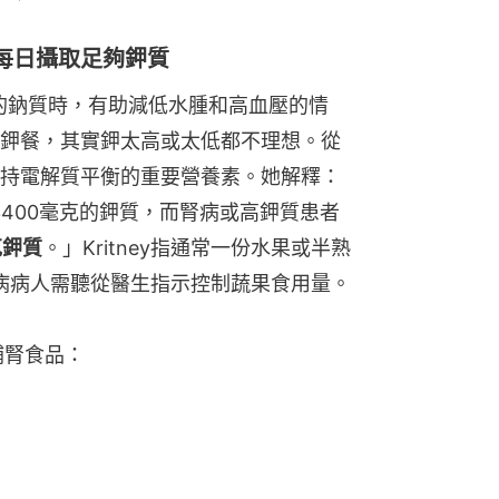
每日攝取足夠鉀質
多餘的鈉質時，有助減低水腫和高血壓的情
鉀餐，其實鉀太高或太低都不理想。從
持電解質平衡的重要營養素。她解釋：
3400毫克的鉀質，而腎病或高鉀質患者
克鉀質
。」Kritney指通常一份水果或半熟
腎病病人需聽從醫生指示控制蔬果食用量。
補腎食品：