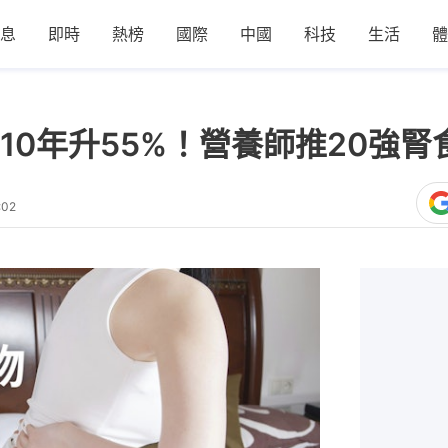
息
即時
熱榜
國際
中國
科技
生活
體
10年升55%！營養師推20強腎
:02