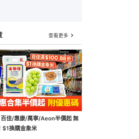
章
查看更多
百佳/惠康/萬寧/Aeon半價起 無
！$1換購金象米