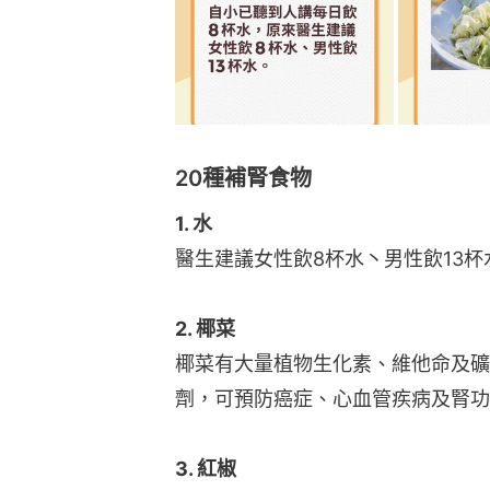
20種補腎食物
1. 水
醫生建議女性飲8杯水丶男性飲13杯
2. 椰菜
椰菜有大量植物生化素、維他命及礦
劑，可預防癌症、心血管疾病及腎功
3. 紅椒