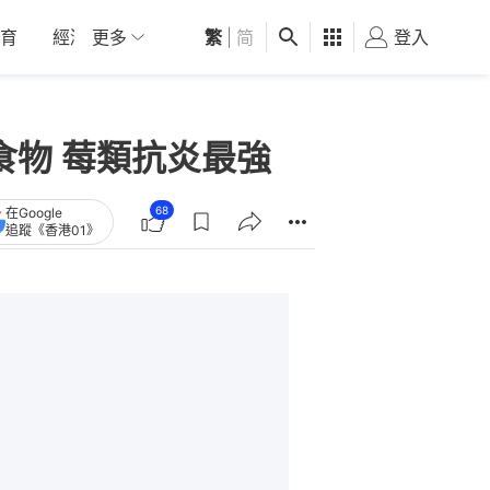
育
經濟
更多
01深圳
繁
觀點
|
简
健康
好食玩飛
登入
女
食物 莓類抗炎最強
68
在Google
追蹤《香港01》