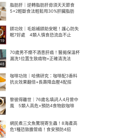
脂肪肝｜逆轉脂肪肝毋須天天節食
5+2輕斷食法輕鬆甩30%肝臟脂肪
鎂功效｜毛姐補鎂助安眠！護心防失
眠7好處 4類人慎食恐流血不止
:19
70歲男不煙不酒患肝癌！醫揭保溫杯
漏洗1位置生致癌物+正確清洗法
:48
咖啡功效｜哈佛研究：咖啡配3香料
抗炎效果翻倍+長壽降血壓4配搭
黎彼得離世｜76歲名填詞人4月曾中
風 5類人高危+預防4食物飲咖啡
網民煮三文魚驚現寄生蟲！8海產高
危1種恐致膽管癌！食安預防4招