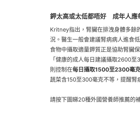
鉀太高或太低都唔好 成年人應
Kritney指出，腎臟在排洩身體
況。醫生一般會建議腎病病人進食低
食物中攝取適量鉀質正是協助腎臟保
「健康的成人每日建議攝取2600至
則控制在
每日攝取1500至2300毫
蔬菜含150至300毫克不等，提醒
請按下圖睇20種外國營養師推薦的