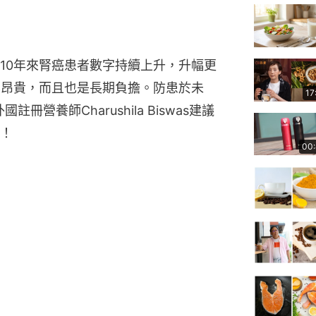
10年來腎癌患者數字持續上升，升幅更
其昂貴，而且也是長期負擔。防患於未
17
註冊營養師Charushila Biswas建議
！
00