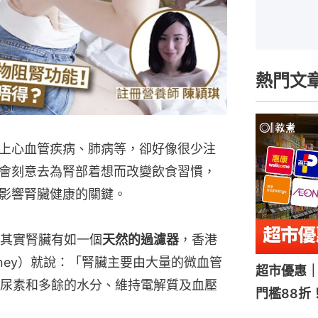
熱門文
上心血管疾病、肺病等，卻好像很少注
會刻意去為腎部着想而改變飲食習慣，
影響腎臟健康的關鍵。
其實腎臟有如一個
天然的過濾器
，香港
tney）就說：「腎臟主要由大量的微血管
超市優惠｜
尿素和多餘的水分、維持電解質及血壓
門檻88折