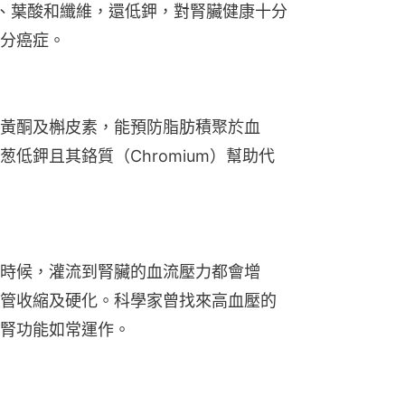
A、葉酸和纖維，還低鉀，對腎臟健康十分
分癌症。
黃酮及槲皮素，能預防脂肪積聚於血
低鉀且其鉻質（Chromium）幫助代
時候，灌流到腎臟的血流壓力都會增
管收縮及硬化。科學家曾找來高血壓的
腎功能如常運作。