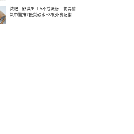
減肥｜舒淇/ELLA不戒澱粉 養胃補
氣中醫推7優質碳水+3餐外食配搭