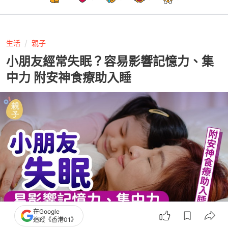
生活
親子
小朋友經常失眠？容易影響記憶力、集
中力 附安神食療助入睡
在Google
追蹤《香港01》
撰文：
林荺晞