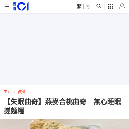
繁
|
简
生活
教煮
【失眠曲奇】燕麥合桃曲奇 無心睡眠
搓麵糰