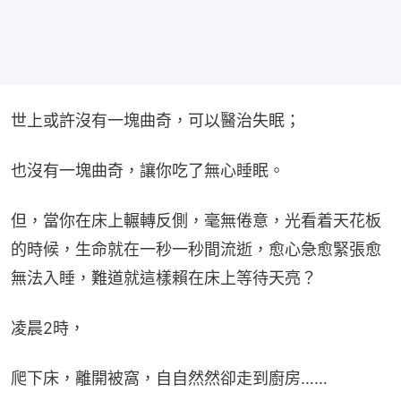
世上或許沒有一塊曲奇，可以醫治失眠；
也沒有一塊曲奇，讓你吃了無心睡眠。
但，當你在床上輾轉反側，毫無倦意，光看着天花板
的時候，生命就在一秒一秒間流逝，愈心急愈緊張愈
無法入睡，難道就這樣賴在床上等待天亮？
凌晨2時，
爬下床，離開被窩，自自然然卻走到廚房……