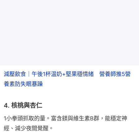
減壓飲食｜午後1杯温奶+堅果穩情緒 營養師推5營
養素防失眠暴躁
4. 核桃與杏仁
1小拳頭抓取的量。富含鎂與維生素B群，能穩定神
經、減少夜間覺醒。