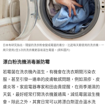
日本有研究指出，殘留的洗衣粉會變成霉菌的養分，比起每天都使用的洗衣機，一
周只使用2至3次的洗衣機更容易滋生霉菌。(資料圖片)
漂白粉洗機消毒兼防霉
若霉菌在洗衣機內滋生，有機會在洗衣期間污染衣
服，甚至引發一連串的皮膚敏感問題，例如濕疹、皮
膚炎等。家庭電器專家和田由貴提醒，在雨季潮濕的
天氣，最好經常打開洗衣機蓋通風，減低霉菌滋生機
會。除此之外，其實日常可以將漂白劑混合溫水洗