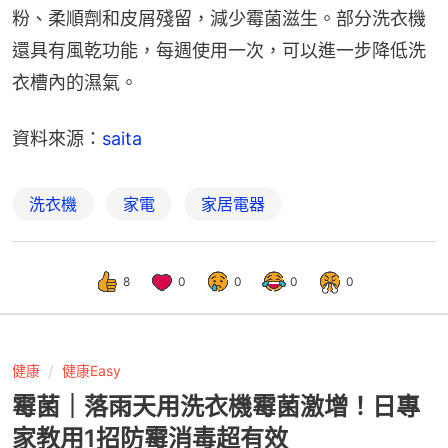
粉、柔順劑和皮屑殘留，減少霉菌滋生。部分洗衣機
還具有風乾功能，每週使用一次，可以進一步降低洗
衣槽內的濕氣。
資料來源：
saita
洗衣機
家電
家居電器
8
0
0
0
0
健康
健康Easy
霉菌｜落雨天用洗衣機霉菌激增！日專
家教用1招防霉消毒超有效