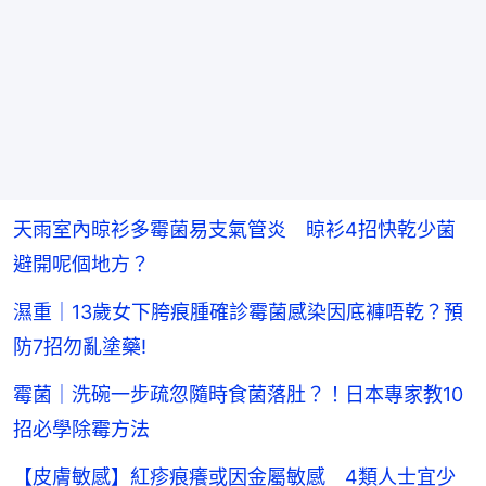
天雨室內晾衫多霉菌易支氣管炎 晾衫4招快乾少菌
避開呢個地方？
濕重｜13歲女下胯痕腫確診霉菌感染因底褲唔乾？預
防7招勿亂塗藥!
霉菌｜洗碗一步疏忽隨時食菌落肚？！日本專家教10
招必學除霉方法
【皮膚敏感】紅疹痕癢或因金屬敏感 4類人士宜少