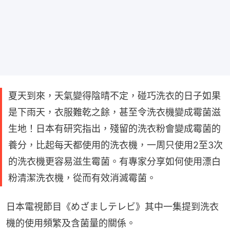
夏天到來，天氣變得陰晴不定，碰巧洗衣的日子如果
是下雨天，衣服難乾之餘，甚至令洗衣機變成霉菌滋
生地！日本有研究指出，殘留的洗衣粉會變成霉菌的
養分，比起每天都使用的洗衣機，一周只使用2至3次
的洗衣機更容易滋生霉菌。有專家分享如何使用漂白
粉清潔洗衣機，從而有效消滅霉菌。
日本電視節目《めざましテレビ》其中一集提到洗衣
機的使用頻繁及含菌量的關係。