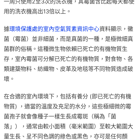
一周只使用2至3次的洗衣機，其霉菌含比起每天都使
用的洗衣機高出13倍以上。
據
環境保護處的室內空氣質素資訊中心
資料顯示，黴
菌（霉菌）並非細菌，而是真菌的一種，是極微細真
菌群的俗稱。這種微生物依賴已死亡的有機物質生
存，室內霉菌可分解已死亡的有機物質，對食物、各
類建築物料、紡織物、皮革及地毯等不同物質造成破
壞。
在合適的室內環境下，包括有養分 (即已死亡的有機
物質) ，適當的溫度及充足的水分，這些極細微的霉
菌孢子就會像種子一樣生長成霉斑（稱為「菌
落」），通常由較小面積（毫米範圍）至較大範圍大
量生長、呈不同色調的綠色或黑色，亦可是任何顏