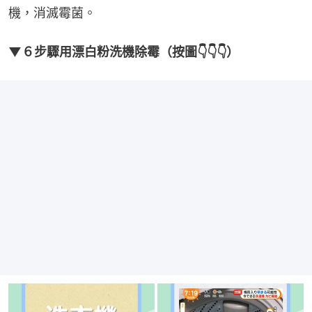
機，消滅霉菌。
▼６步驟用漂白粉洗機除霉（按圖👇👇👇）