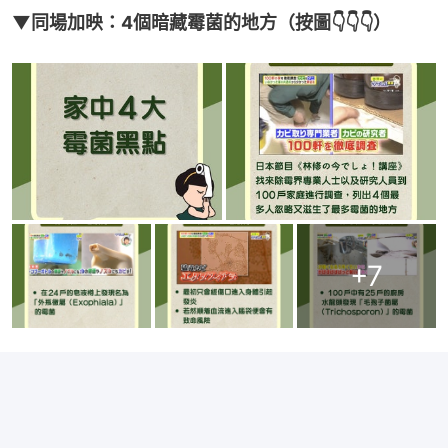
▼同場加映：4個暗藏霉菌的地方（按圖👇👇👇）
+
7