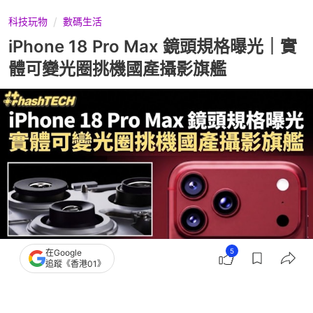
科技玩物
數碼生活
iPhone 18 Pro Max 鏡頭規格曝光｜實
體可變光圈挑機國產攝影旗艦
5
在Google
追蹤《香港01》
撰文：
鍾世傑
出版：
2026-07-22 15:54
更新：
2026-07-22 16:01