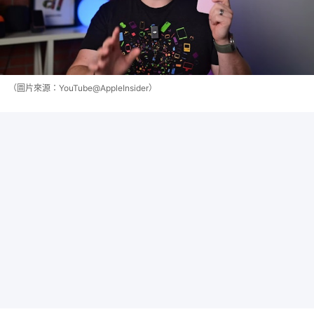
（圖片來源：YouTube@AppleInsider）