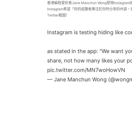
香港編程愛好者Jane Manchun Wong發現Insta
Instagram希望「你的追隨者專注於你所分享的內容，而不
Twitter截圖）
Instagram is testing hiding like c
as stated in the app: "We want yo
share, not how many likes your po
pic.twitter.com/MN7woHowVN
— Jane Manchun Wong (@wong