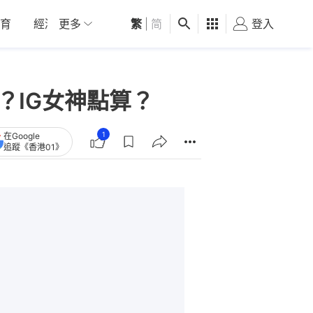
育
經濟
更多
01深圳
繁
觀點
|
简
健康
好食玩飛
登入
女
動？IG女神點算？
1
在Google
追蹤《香港01》