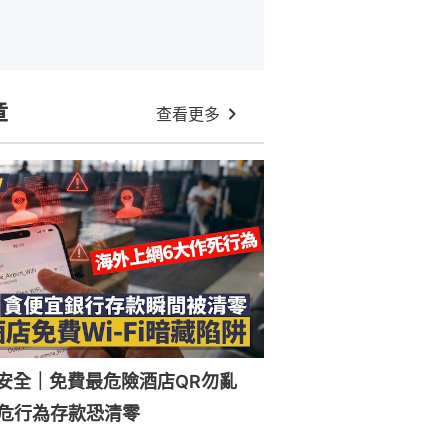
章
查看更多
Fi安全｜免費最危險酒店QR勿亂
危行為存款恐清零