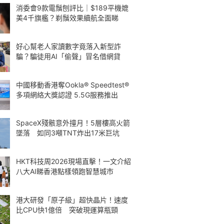
消委會9款電鬚刨評比｜$189平機媲
美4千旗艦？剃鬚效果續航全面睇
好心幫老人家讀數字竟落入新型詐
騙？騙徒用AI「偷聲」冒名借網貸
中國移動香港奪Ookla® Speedtest®
多項網絡大獎認證 5.5G服務推出
SpaceX殘骸意外撞月！5層樓高火箭
墜落 如同3噸TNT炸出17米巨坑
HKT科技周2026現場直擊！一文介紹
八大AI睇香港點樣領跑智慧城市
港大研發「原子級」超快晶片！速度
比CPU快1億倍 突破現運算瓶頸