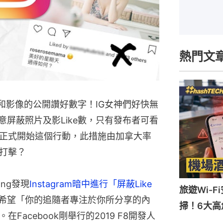
熱門文
照片和影像的公開讚好數字！IG女神們好快無
有意屏蔽照片及影Like數，只有發布者可看
正式開始這個行動，此措施由加拿大率
打擊？
ng發現
Instagram暗中進行「屏蔽Like
旅遊Wi-
ram希望「你的追隨者專注於你所分享的內
掃！6大高
Facebook剛舉行的2019 F8開發人