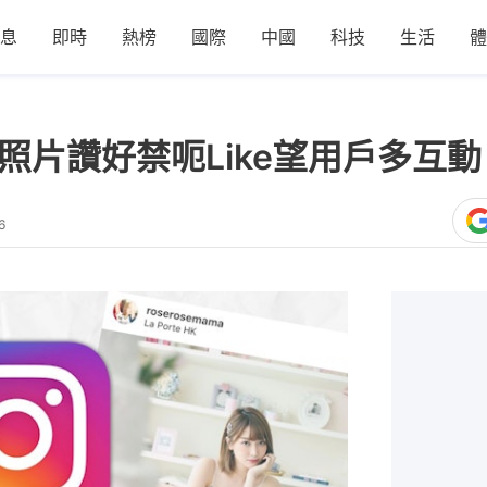
息
即時
熱榜
國際
中國
科技
生活
體
屏蔽照片讚好禁呃Like望用戶多互
6