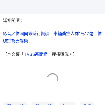
延伸閲讀：
影音／德國同志遊行變調　車輛衝撞人群1死17傷　德
總理誓言嚴懲
【本文獲「
TVBS新聞網
」授權轉載。】