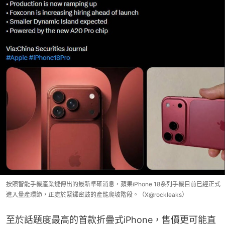
按照智能手機產業鏈傳出的最新準確消息，蘋果iPhone 18系列手機目前已經正式
進入量產環節，正處於緊鑼密鼓的產能爬坡階段。（X@rockleaks）
至於話題度最高的首款折疊式iPhone，售價更可能直