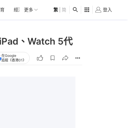
育
經濟
更多
01深圳
繁
觀點
|
简
健康
好食玩飛
登入
女
iPad、Watch 5代
在Google
追蹤《香港01》