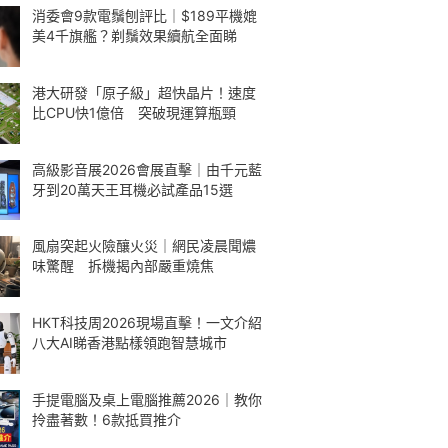
消委會9款電鬚刨評比｜$189平機媲
美4千旗艦？剃鬚效果續航全面睇
港大研發「原子級」超快晶片！速度
比CPU快1億倍 突破現運算瓶頸
高級影音展2026會展直擊｜由千元藍
牙到20萬天王耳機必試產品15選
風扇突起火險釀火災｜網民凌晨聞燶
味驚醒 拆機揭內部嚴重燒焦
HKT科技周2026現場直擊！一文介紹
八大AI睇香港點樣領跑智慧城市
手提電腦及桌上電腦推薦2026｜教你
拎盡著數！6款抵買推介