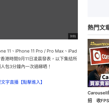
熱門文
3:01
總
共
時
間
11、iPhone 11 Pro / Pro Max、iPad
 5 相繼於香港時間9月11日凌晨發表，以下集結所
懶人包3分鐘內一次過睇晒！
 全程文字直播【點擊進入】
Carous
招 收FP