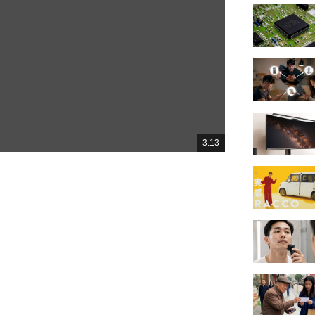
3:13
總
共
時
間