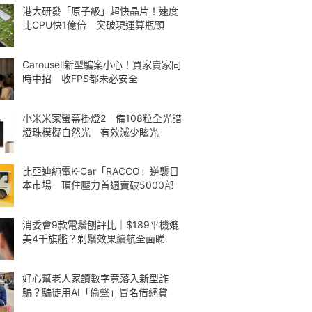
港大研發「原子級」超快晶片！速度
比CPU快1億倍 突破現運算瓶頸
Carousell新型騙案小心！買家賣家同
時中招 收FPS都未必安全
小米米家螢幕掛燈2 備108粒全光譜
燈珠模擬自然光 有效減少眩光
比亞迪純電K-Car「RACCO」逆襲日
本市場 頂住壓力首週賣破5000部
消委會9款電鬚刨評比｜$189平機媲
美4千旗艦？剃鬚效果續航全面睇
好心幫老人家讀數字竟落入新型詐
騙？騙徒用AI「偷聲」冒名借網貸