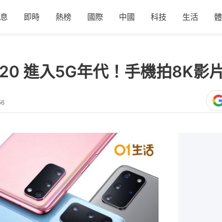
息
即時
熱榜
國際
中國
科技
生活
體
xy S20 進入5G年代！手機拍8K
56