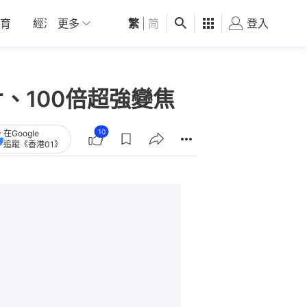
育
經濟
更多
01深圳
繁
觀點
|
简
健康
好食玩飛
登入
女
影片、100倍超強變焦
10
在Google
追蹤《香港01》