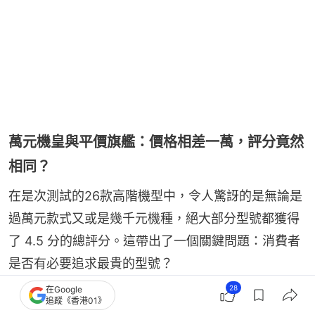
萬元機皇與平價旗艦：價格相差一萬，評分竟然
相同？
在是次測試的26款高階機型中，令人驚訝的是無論是
過萬元款式又或是幾千元機種，絕大部分型號都獲得
了 4.5 分的總評分。這帶出了一個關鍵問題：消費者
是否有必要追求最貴的型號？
28
在Google
追蹤《香港01》
Samsung Galaxy S25 Ultra／ iPhone 17