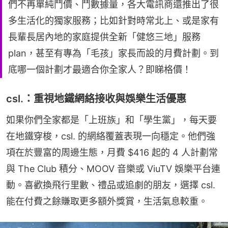
們不再單純鬥價、鬥數據量，各大電訊商還推出了很
多生活化的獨家服務；比如針對時常北上、或是家有
長輩長居內地的家庭提供全新「健悠三地」服務
plan，甚至有專為「毛孩」家長而設的月費計劃。到
底哪一個計劃才最適合你全家人？即睇格價！
csl.：重視地鐵網絡接收與娛樂生活優惠
如果你們全家都是「上班族」和「學生黨」，每天要
在地鐵穿梭，csl. 的網絡覆蓋表現一向穩定。他們強
項在於豐富的周邊生態，月費 $416 起的 4 人計劃常
與 The Club 積分、MOOV 音樂或 ViuTV 娛樂平台連
動。喜歡換飛行里數、禮品或追劇的朋友，選擇 csl. 
能在付費之餘賺取更多額外獎賞，生活氣息較重。