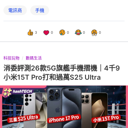
電訊商
手機
3
0
0
0
0
科技玩物
數碼生活
消委評測26款5G旗艦手機摺機｜4千9
小米15T Pro打和過萬S25 Ultra