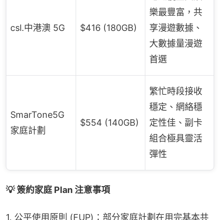
樂最豐富，共
csl.中港澳 5G
$416 (180GB)
享漫遊數據、
大數據量漫遊
首選
繁忙時段接收
穩定、網絡穩
SmarTone5G
$554 (140GB)
定性佳、副卡
家庭計劃
組合極具靈活
彈性
💡 簽約家庭 Plan 注意事項
1. 公平使用原則 (FUP)：部分家庭計劃在用完基本共