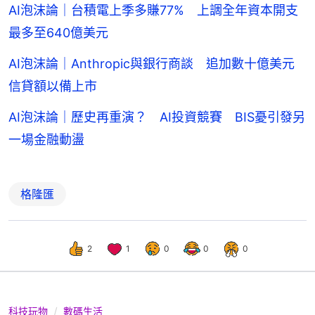
AI泡沫論｜台積電上季多賺77% 上調全年資本開支
最多至640億美元
AI泡沫論｜Anthropic與銀行商談 追加數十億美元
信貸額以備上市
AI泡沫論｜歷史再重演？ AI投資競賽 BIS憂引發另
一場金融動盪
格隆匯
2
1
0
0
0
科技玩物
數碼生活