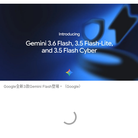
Google全新3款Gemini Flash登場。（Google）