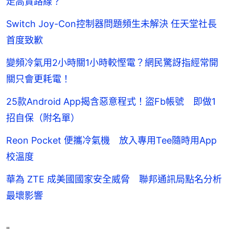
走高貴路線？
Switch Joy-Con控制器問題頻生未解決 任天堂社長
首度致歉
變頻冷氣用2小時關1小時較慳電？網民驚訝指經常開
關只會更耗電！
25款Android App揭含惡意程式！盜Fb帳號 即做1
招自保（附名單）
Reon Pocket 便攜冷氣機 放入專用Tee隨時用App
校溫度
華為 ZTE 成美國國家安全威脅 聯邦通訊局點名分析
最壞影響