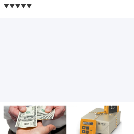
▼▼▼▼▼