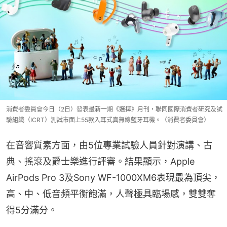
消費者委員會今日（2日）發表最新一期《選擇》月刊，聯同國際消費者研究及試
驗組織（ICRT）測試市面上55款入耳式真無線藍牙耳機。（消費者委員會）
在音響質素方面，由5位專業試驗人員針對演講、古
典、搖滾及爵士樂進行評審。結果顯示，Apple 
AirPods Pro 3及Sony WF-1000XM6表現最為頂尖，
高、中、低音頻平衡飽滿，人聲極具臨場感，雙雙奪
得5分滿分。