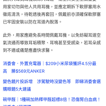
用家切勿與他人共用耳機，並應定期拆下軟膠塞用水
徹底清洗，待乾透後再套回，佩戴前亦須確保軟膠塞
已牢固安裝以防在耳道內脫落。
此外，用家應避免長時間佩戴耳機，以免妨礙耳道空
氣流通而導致耳垢積聚、耳鳴甚至受感染，若耳朵感
到不適或痛楚應盡快求醫。
消委會．外置充電器｜$209小米尿袋獲評4.5分最
高 勝$569元ANKER
變色鏡片投訴增 涉駕駛時沒變色等 即睇消委會選
購眼鏡5大建議
碗甲醛｜1種碗加熱釋甲醛超標8倍！恐傷腎白血病！