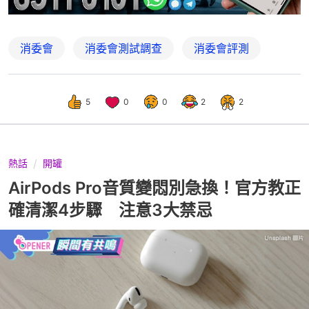
消委會
消委會測試調查
消委會評測
5
0
0
2
2
熱話
開罐
AirPods Pro音質變悶別急換！官方教正
確清潔4步驟 注意3大禁忌