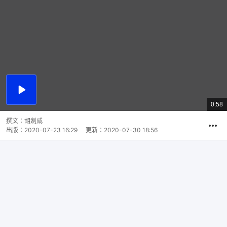
播
放
0:58
總
影
共
片
時
撰文：
胡劍威
間
出版：
2020-07-23 16:29
更新：
2020-07-30 18:56