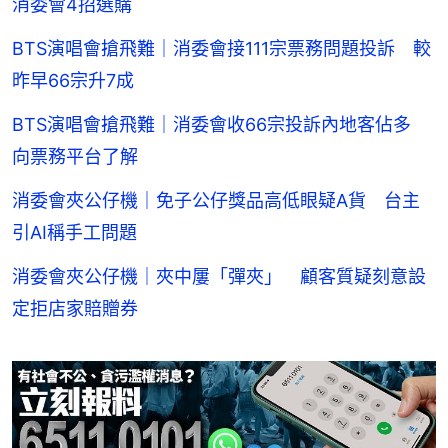
消委會4招選購
BTS演唱會搶飛難｜消委會接111宗票務問題投訴 較
昨早66宗升7成
BTS演唱會搶飛難｜消委會收66宗投訴內地客佔多
向票務平台了解
消委會夾公仔機｜免子公仔獎品高低眼疑A貨 台主
引AI稱手工問題
消委會夾公仔機｜夾中屢「彈夾」 顧客質疑刻意設
定拒店家賠贈券