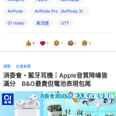
AirPods
AirPods Pro（AirPods 3）
01 Video
新活道
OTT
8
1
1
1
2
港聞
社會新聞
消委會・藍牙耳機｜Apple音質降噪皆
滿分 B&O最貴但電池表現包尾