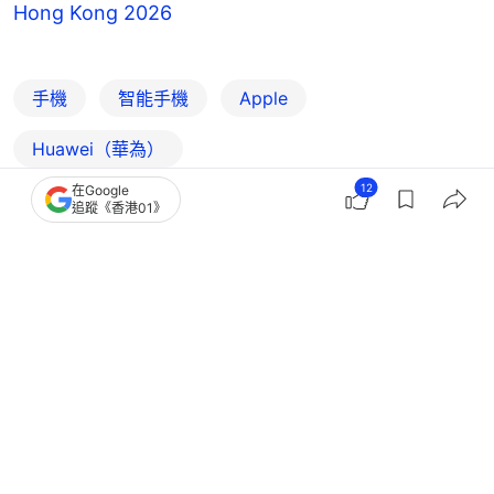
Hong Kong 2026
手機
智能手機
Apple
Huawei（華為）
12
在Google
追蹤《香港01》
3
0
2
1
0
科技玩物
數碼生活
Apple Watch Series 12 傳聞｜3nm晶
片效能升級 期待值拉滿！