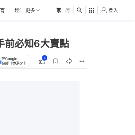
育
經濟
更多
01深圳
繁
觀點
|
简
健康
好食玩飛
登入
女
入手前必知6大賣點
4
在Google
追蹤《香港01》