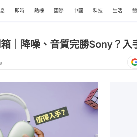
息
即時
熱榜
國際
中國
科技
生活
體
外媒開箱｜降噪、音質完勝Sony？
8