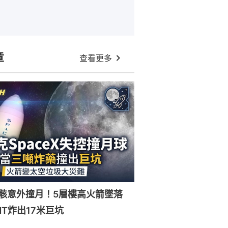
章
查看更多
X殘骸意外撞月！5層樓高火箭墜落
NT炸出17米巨坑