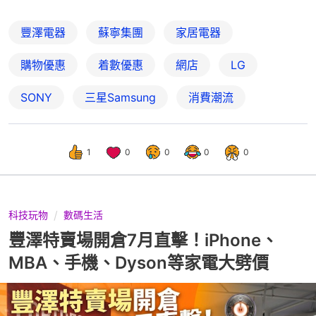
豐澤電器
蘇寧集團
家居電器
購物優惠
着數優惠
網店
LG
SONY
三星Samsung
消費潮流
1
0
0
0
0
科技玩物
數碼生活
豐澤特賣場開倉7月直擊！iPhone、
MBA、手機、Dyson等家電大劈價