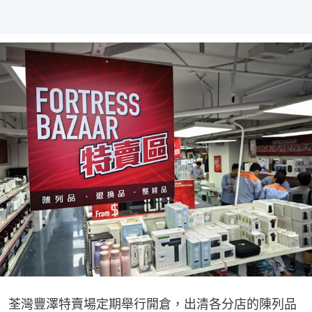
荃灣豐澤特賣場定期舉行開倉，出清各分店的陳列品