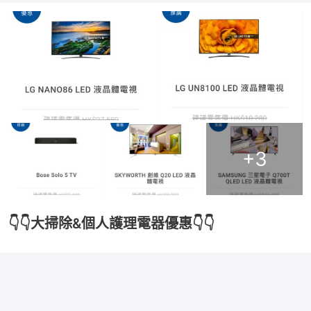
+
3
👇👇大掃除&個人護理電器優惠👇👇