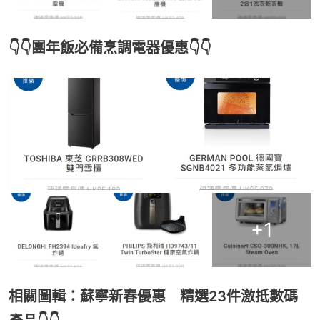
👇👇團年飯必備烹調電器優惠👇👇
+
1
相關圖輯：蘇寧新春優惠 精選23件激抵數碼