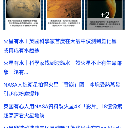
+
2
火星有水︱英國科學家首度在大氣中偵測到氯化氫
或再成有水證據
火星有水｜科學家找到液態水 證火星不止有生命跡
象 還有...
NASA人造衛星拍得火星「雪崩」圖 冰塊受熱蒸發
引起似粉塵爆炸
英國有心人用NASA資料製火星4K「影片」18億像素
超高清看火星地貌