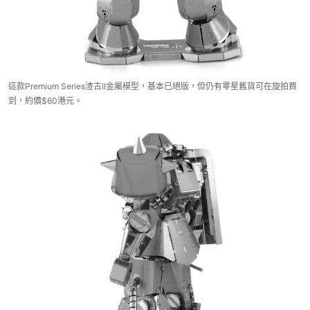
這款Premium Series渣古II金屬模型，基本已絕版，但仍有零星舊貨可在旋拍買
到，約價$60港元。