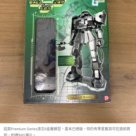
這款Premium Series渣古II金屬模型，基本已絕版，但仍有零星舊貨可在旋拍買
到，約價$60港元。