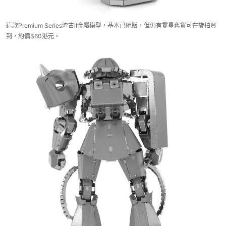
這款Premium Series渣古II金屬模型，基本已絕版，但仍有零星舊貨可在旋拍買
到，約價$60港元。