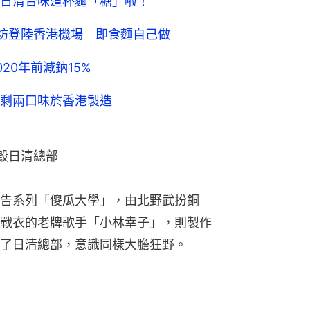
日清合味道杯麵「糖」啦！
作坊登陸香港機場 即食麵自己做
20年前減鈉15%
剩兩口味於香港製造
毀日清總部
告系列「傻瓜大學」，由北野武扮銅
戰衣的老牌歌手「小林幸子」，則製作
了日清總部，意識同樣大膽狂野。