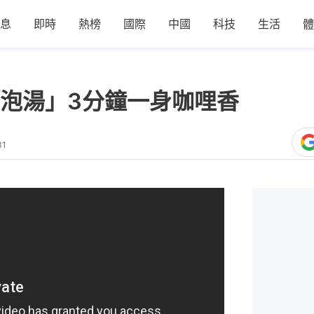
息
即時
熱榜
國際
中國
科技
生活
體
泡湯」3分鐘一身咖哩香
31