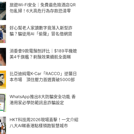
旅遊Wi-Fi安全｜免費最危險酒店QR
勿亂掃！6大高危行為存款恐清零
好心幫老人家讀數字竟落入新型詐
騙？騙徒用AI「偷聲」冒名借網貸
消委會9款電鬚刨評比｜$189平機媲
美4千旗艦？剃鬚效果續航全面睇
比亞迪純電K-Car「RACCO」逆襲日
本市場 頂住壓力首週賣破5000部
WhatsApp推出8大防騙安全功能 香
港用家必學防範訊息詐騙設定
HKT科技周2026現場直擊！一文介紹
八大AI睇香港點樣領跑智慧城市