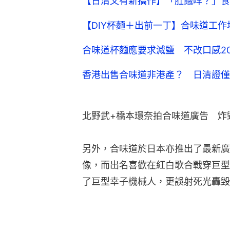
【日清又有新搞作】「肚餓咩？」食
【DIY杯麵＋出前一丁】合味道工
合味道杯麵應要求減鹽 不改口感20
香港出售合味道非港產？ 日清證僅
北野武+橋本環奈拍合味道廣告　炸
另外，合味道於日本亦推出了最新廣
像，而出名喜歡在紅白歌合戰穿巨型
了巨型幸子機械人，更誤射死光轟毀