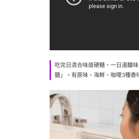
吃完日清合味道硬糖，一日湯麵味
鹽」，有原味、海鮮、咖哩3種香