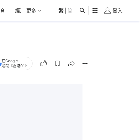
育
經濟
更多
01深圳
繁
觀點
|
简
健康
好食玩飛
登入
女
在Google
追蹤《香港01》