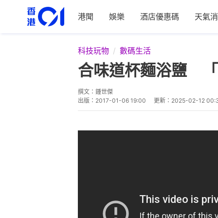
港聞
娛樂
酒店優惠碼
天氣消
科技玩物
數碼生活
合味道杯麵浴鹽 「
撰文：
鍾世傑
出版：
2017-01-06 19:00
更新：
2025-02-12 00: