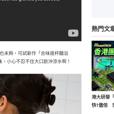
熱門文
也未夠，可試新作「合味道杯麵浴
味，小心不忍不住大口飲沖涼水啊！
港大研發「
快1億倍 