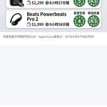
消委會藍牙耳機評測2026｜Apple Sony最高分．$219小米4千B&O同分