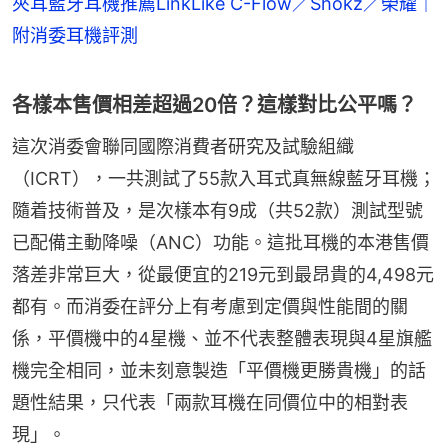
夾耳藍牙耳機推薦LinkLike C-Flow／Shokz／榮耀｜
附消委耳機評測
各樣本售價相差超過20倍？這樣對比公平嗎？
這次消委會聯同國際消費者研究及試驗組織
（ICRT），一共測試了55款入耳式真無線藍牙耳機；
隨着技術普及，是次樣本有9成（共52款）測試型號
已配備主動降噪（ANC）功能。這批耳機的本港售價
落差非常巨大，從最便宜的219元到最昂貴的4,498元
都有。而消委在評分上有考慮到定價與性能間的關
係，平價機中的4星機、並不代表整體表現與4星旗艦
機完全相同，並未刻意製造「平價機更勝貴機」的話
題性結果，只代表「兩款耳機在同價位中的相對表
現」。