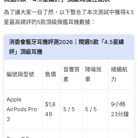
為了讓大家一目了然，以下整合了本次測試中獲得4.5
星最高總評的5款頂級旗艦耳機數據：
消委會藍牙耳機評測2026｜精選5款「4.5星總
評」頂級耳機
音響質
降噪效
總續航
編號與型號
售價
素
果
力
Apple
$1,8
9小時
AirPods Pro
5 / 5
5 / 5
49
23分鐘
3