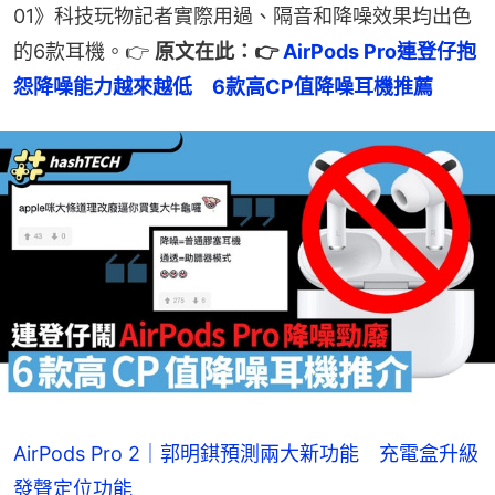
01》科技玩物記者實際用過、隔音和降噪效果均出色
的6款耳機。👉 
原文在此：👉 
AirPods Pro連登仔抱
怨降噪能力越來越低　6款高CP值降噪耳機推薦
AirPods Pro 2｜郭明錤預測兩大新功能 充電盒升級
發聲定位功能