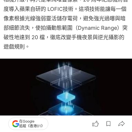
度導入蘋果自研的 LOFIC技術。這項技術能讓每一個
像素根據光線強弱靈活儲存電荷，避免強光過曝與暗
部細節流失，使拍攝動態範圍（Dynamic Range）突
破性地達到 20 檔，徹底改變手機夜景與逆光攝影的
遊戲規則。
在Google
追蹤《香港01》