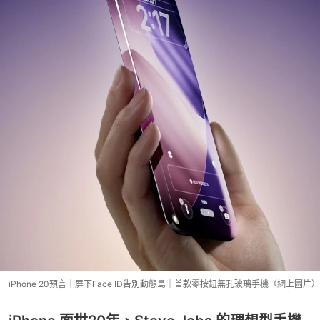
iPhone 20預言｜屏下Face ID告別動態島｜首款零按鈕無孔玻璃手機（網上圖片）