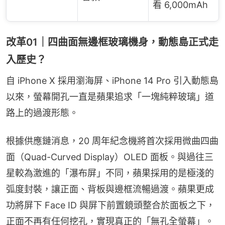
看 6,000mAh
改革01｜四曲面無邊框玻璃機身，動態島正式走
入歷史？
自 iPhone X 採用瀏海屏、iPhone 14 Pro 引入動態島
以來，螢幕開孔一直是蘋果追求「一塊純粹玻璃」道
路上的過渡形態。
根據供應鏈消息，20 周年紀念機將首次採用微曲四曲
面（Quad-Curved Display）OLED 面板。與過往三
星較為激進的「瀑布屏」不同，蘋果採用的是極淺的
弧度封裝，讓正面、背板與邊框流暢過渡。蘋果更成
功將屏下 Face ID 與屏下前置鏡頭整合於面板之下，
正面不再有任何挖孔，實現真正的「無孔全螢幕」。