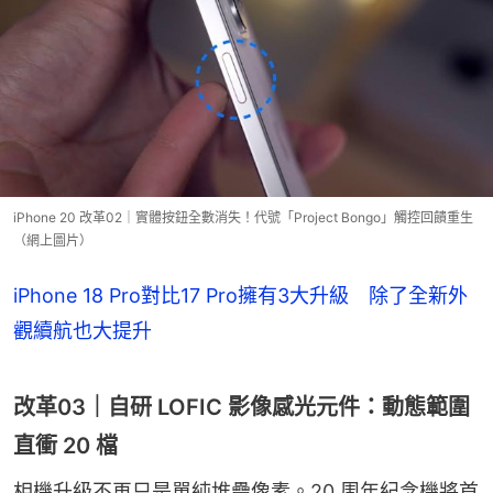
iPhone 20 改革02｜實體按鈕全數消失！代號「Project Bongo」觸控回饋重生
（網上圖片）
iPhone 18 Pro對比17 Pro擁有3大升級 除了全新外
觀續航也大提升
改革03｜自研 LOFIC 影像感光元件：動態範圍
直衝 20 檔
相機升級不再只是單純堆疊像素。20 周年紀念機將首