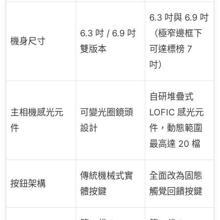
6.3 吋與 6.9 吋
6.3 吋 / 6.9 吋
（極窄邊框下
機身尺寸
雙版本
可達標榜 7
吋）
自研堆疊式
主相機感光元
可變光圈鏡頭
LOFIC 感光元
件
設計
件，動態範圍
最高達 20 檔
傳統機械式實
全面改為固態
按鈕架構
體按鍵
觸覺回饋按鍵