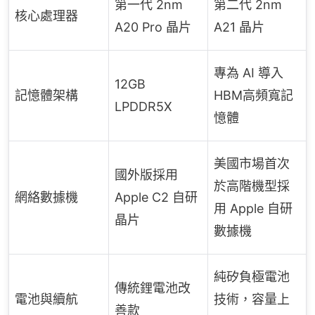
第一代 2nm
第二代 2nm
核心處理器
A20 Pro 晶片
A21 晶片
專為 AI 導入
12GB
記憶體架構
HBM高頻寬記
LPDDR5X
憶體
美國市場首次
國外版採用
於高階機型採
網絡數據機
Apple C2 自研
用 Apple 自研
晶片
數據機
純矽負極電池
傳統鋰電池改
電池與續航
技術，容量上
善款