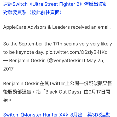
速評Switch《Ultra Street Fighter 2》體感出波動　
對戰要買掣（按此前往頁面）
AppleCare Advisors & Leaders received an email.
So the September the 17th seems very very likely
to be keynote day.
pic.twitter.com/O6zlyB4fKx
— Benjamin Geskin (@VenyaGeskin1)
May 25,
2017
Benjamin Geskin在其Twitter上公開一份疑似蘋果售
後服務部通告，指「Black Out Days」由9月17日開
始。
Switch《Monster Hunter XX》8月出　與3DS連動