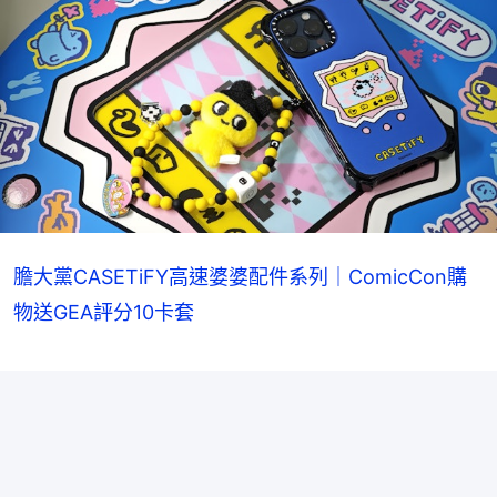
膽大黨CASETiFY高速婆婆配件系列｜ComicCon購
物送GEA評分10卡套