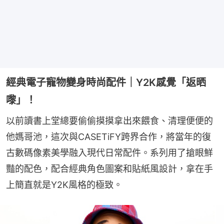
經典電子寵物變身時尚配件｜Y2K感覺「返晒
嚟」！
以前讀書上堂總要偷偷摸摸拿出來餵食、清理便便的
他媽哥池，這次與CASETiFY跨界合作，將當年的復
古數碼像素美學融入現代日常配件。系列用了搶眼鮮
豔的配色，配合經典角色圖案和貼紙風設計，拿在手
上簡直就是Y2K風格的極致。