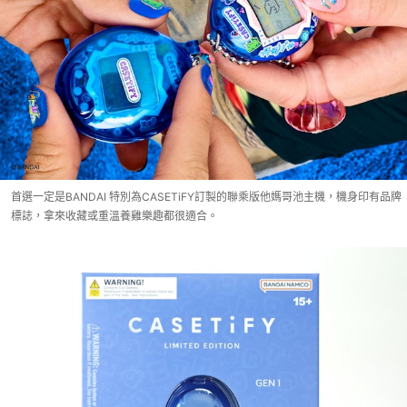
首選一定是BANDAI 特別為CASETiFY訂製的聯乘版他媽哥池主機，機身印有品牌
標誌，拿來收藏或重溫養雞樂趣都很適合。