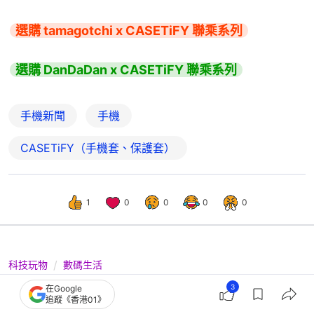
選購 tamagotchi x CASETiFY 聯乘系列
選購 DanDaDan x CASETiFY 聯乘系列
手機新聞
手機
CASETiFY（手機套、保護套）
1
0
0
0
0
科技玩物
數碼生活
膽大黨CASETiFY高速婆婆配件系列｜
3
在Google
追蹤《香港01》
ComicCon購物送GEA評分10卡套