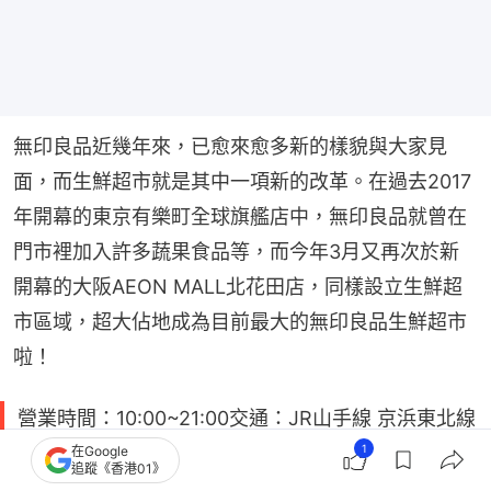
無印良品近幾年來，已愈來愈多新的樣貌與大家見
面，而生鮮超市就是其中一項新的改革。在過去2017
年開幕的東京有樂町全球旗艦店中，無印良品就曾在
門市裡加入許多蔬果食品等，而今年3月又再次於新
開幕的大阪AEON MALL北花田店，同樣設立生鮮超
市區域，超大佔地成為目前最大的無印良品生鮮超市
啦！
營業時間：10:00~21:00交通：JR山手線 京浜東北線
「有楽町駅」地址：東京都千代田区丸の内3-8-3
1
在Google
追蹤《香港01》
インフォス有楽町 1~3Ｆ