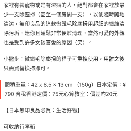
家裡有養寵物或是有潔癖的人，絕對都會在家裡放最
少一支除塵掃（甚至一個房間一支），以便隨時隨地
清潔，無印良品的這款微纖毛除塵掃用超細的纖維清
除污垢，迷你且蓬鬆非常便於清理，當然可愛的外觀
也是受到許多女孩喜愛的原因（笑）。
小撇步：微纖毛除塵掃的桿子可重複使用，用髒之後
只需買替換掃即可。
體積重量：42 x 8.5 x 13 cm （150g）日本定價：¥
790 含稅香港定價：75元心算教室：價差約20元
【日本無印良品必買：生活好物】
可收納行李箱