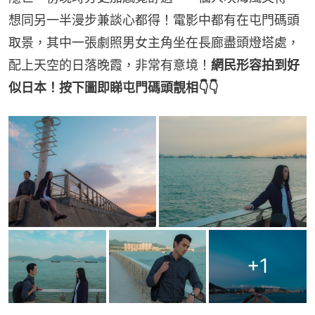
想同另一半漫步兼談心都得！電影中都有在屯門碼頭
取景，其中一張劇照男女主角坐在長廊盡頭燈塔處，
配上天空的日落晚霞，非常有意境！
網民形容拍到好
似日本！按下圖即睇屯門碼頭靚相👇👇
+
1