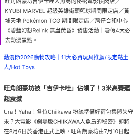
旺角朗豪坊吉伊卡哇人魚島的秘密電影快閃店／
KYUBI MARVEL 超級英雄街頭籃球期間限定店／黃
埔天地 Pokémon TCG 期間限定店／灣仔合和中心
《碧藍幻想Relink 無盡黃昏》發售活動｜暑假4大必
去動漫景點。
動漫節2026購物攻略｜11大必買玩具推薦/限定黏土
人/Hot Toys
旺角朗豪坊被「吉伊卡哇」佔領了！3米高賽蓮
超震撼
Ura！Yaha！各位Chiikawa 粉絲準備好荷包集體失守
未？大電影《劇場版CHIIKAWA人魚島的秘密》即將
在8月6日於香港正式上映，旺角朗豪坊由7月10日起