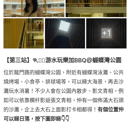
+
1
【第三站】🏃🏃‍♀️游水玩樂加BBQ@蝴蝶灣公園
位於龍門路的蝴蝶灣公園，附近有蝴蝶灣泳灘、公共
燒烤場、小食亭、排球場等，可以睇大海景，再去沙
灘玩水消暑！不少人會在公園內散步、影文青相，例
如可以依靠欄杆影返張文青相，仲有一個佈滿大石頭
的沙灘，企上去大石上面影打卡相都得！
有個位置仲
可以睇日落，按下圖即睇👇👇