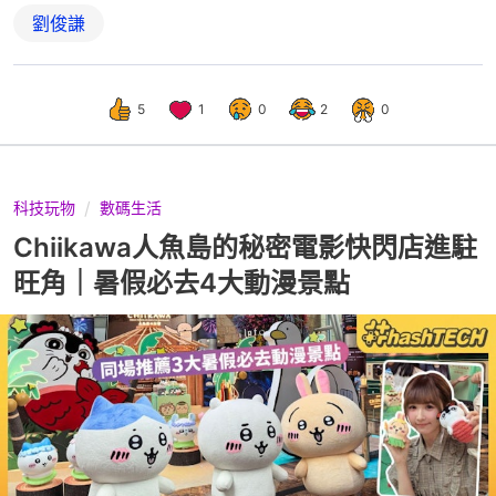
劉俊謙
5
1
0
2
0
科技玩物
數碼生活
Chiikawa人魚島的秘密電影快閃店進駐
旺角｜暑假必去4大動漫景點