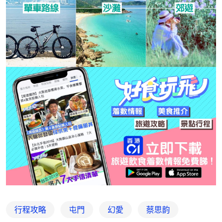
行程攻略
屯門
幻愛
蔡思韵