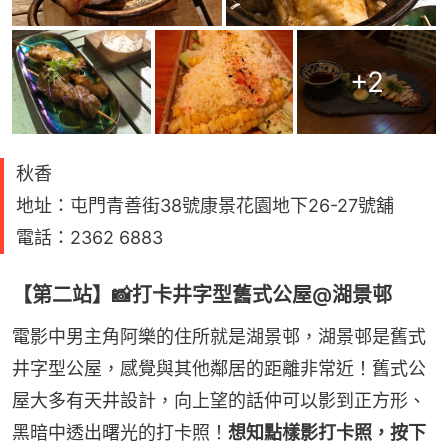
+
2
秋香
地址：屯門青善街38號康景花園地下26-27號舖
電話：2362 6883
【第二站】📸打卡井字型舊式公屋@湖景邨
電影中男主角阿樂的住所就是湖景邨，湖景邨是舊式
井字型公屋，感覺與其他鄰居的距離非常近！舊式公
屋大多有天井設計，向上望的話仲可以影到正方形、
黑暗中透出曙光的打卡照！
想知點樣影打卡照，按下