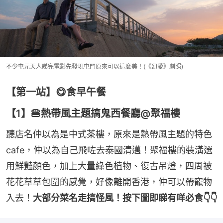
不少屯元天人睇完電影先發現屯門原來可以這麼美！(《幻愛》劇照)
【第一站】😋食早午餐
【1】🍔熱帶風主題搞鬼西餐廳@聚福樓
聽店名仲以為是中式茶樓，原來是熱帶風主題的特色
cafe，仲以為自己飛咗去泰國清邁！聚福樓的裝潢選
用鮮豔顏色，加上大量綠色植物、復古吊燈，四周被
花花草草包圍的感覺，好像離開香港，仲可以帶寵物
入去！
大部分菜名走搞怪風！按下圖即睇有咩必食👇👇