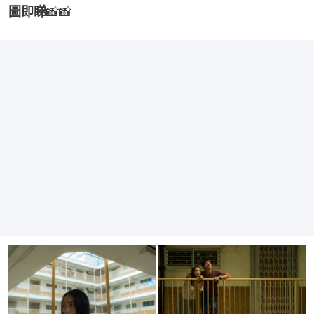
圖即睇
📸📸