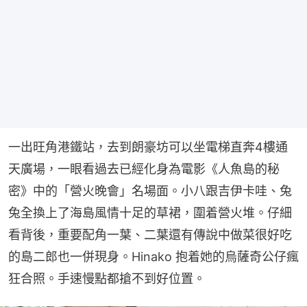
一出旺角港鐵站，去到朗豪坊可以坐電梯直奔4樓通
天廣場，一眼看過去已經化身為電影《人魚島的秘
密》中的「營火晚會」名場面。小八跟吉伊卡哇、兔
兔全換上了海島風情十足的草裙，圍着營火堆。仔細
看背後，重要配角一葉、二葉還有傳說中做菜很好吃
的島二郎也一併現身。Hinako 抱着她的烏薩奇公仔瘋
狂合照。手速慢點都搶不到好位置。