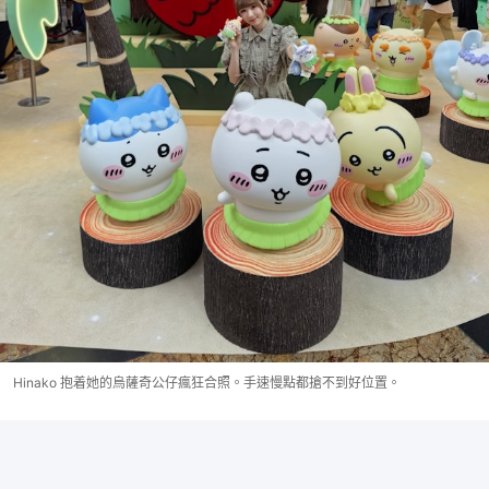
Hinako 抱着她的烏薩奇公仔瘋狂合照。手速慢點都搶不到好位置。