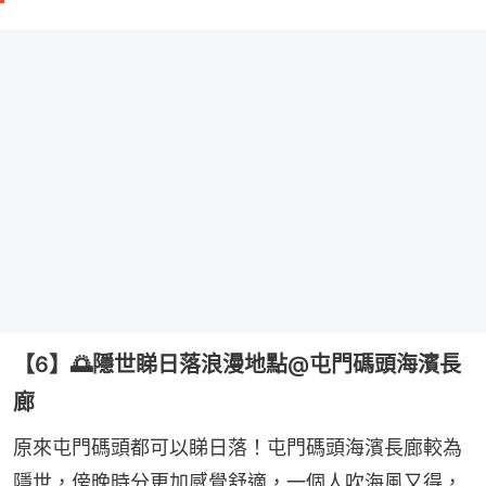
【6】🌅隱世睇日落浪漫地點@屯門碼頭海濱長
廊
原來屯門碼頭都可以睇日落！屯門碼頭海濱長廊較為
隱世，傍晚時分更加感覺舒適，一個人吹海風又得，