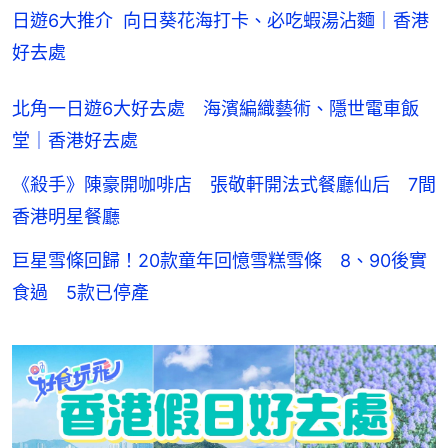
日遊6大推介  向日葵花海打卡、必吃蝦湯沾麵｜香港
好去處
北角一日遊6大好去處 海濱編織藝術、隱世電車飯
堂｜香港好去處
《殺手》陳豪開咖啡店 張敬軒開法式餐廳仙后 7間
香港明星餐廳
巨星雪條回歸！20款童年回憶雪糕雪條 8、90後實
食過 5款已停產