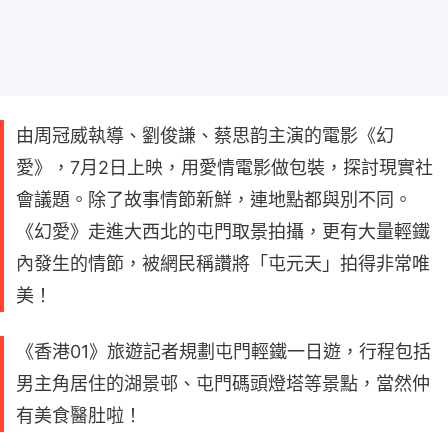
由周冠威執導、劉俊謙、蔡思韵主演的電影《幻
愛》，7月2日上映，用愛情電影做包裝，探討現實社
會議題。除了故事情節新鮮，連地點都與別不同。
《幻愛》走進大西北的屯門取景拍攝，更有大量輕鐵
內發生的情節，被網民稱讚將「屯元天」拍得非常唯
美！
《香港01》旅遊記者規劃屯門輕鐵一日遊，行程包括
男主角居住的湖景邨、屯門碼頭燈塔等景點，當然仲
有美食醫肚啦！