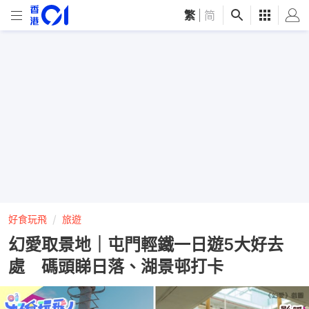
繁
|
简
好食玩飛
旅遊
幻愛取景地｜屯門輕鐵一日遊5大好去
處 碼頭睇日落、湖景邨打卡