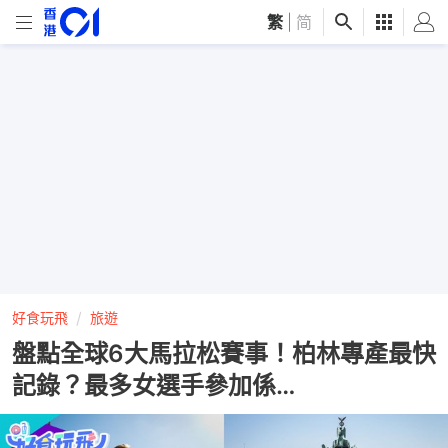
繁
|
简
好食玩飛
旅遊
盤點全球6大馬拉松賽事！柏林專產最快
記錄？最多女選手參加係…