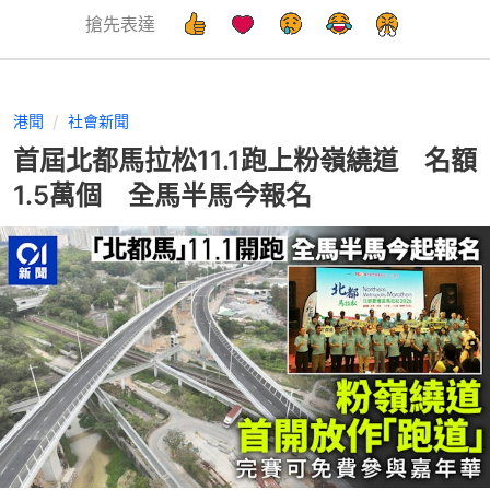
搶先表達
港聞
社會新聞
首屆北都馬拉松11.1跑上粉嶺繞道 名額
1.5萬個 全馬半馬今報名