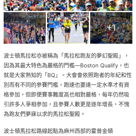
+
1
波士頓馬拉松亦被稱為「馬拉松跑友的夢幻聖殿」，
因為其最大特色為嚴格的門檻—Boston Qualify，也
就是大家熟知的「BQ」。大會會依照跑者的年紀和性
別而有不同的參賽門檻，跑速也要達一定水準才有資
格參加，但即便賽事難度高也相對嚴格，每年仍然吸
引許多人爭相參加，且參賽人數更是逐年增長，不愧
為跑友們夢寐以求的馬拉松聖殿。
波士頓馬拉松路線起點為麻州西部的霍普金頓