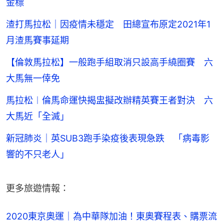
金標
渣打馬拉松｜因疫情未穩定 田總宣布原定2021年1
月渣馬賽事延期
【倫敦馬拉松】一般跑手組取消只設高手繞圈賽 六
大馬無一倖免
馬拉松︱倫馬命運快揭盅擬改辦精英賽王者對決 六
大馬近「全滅」
新冠肺炎｜英SUB3跑手染疫後表現急跌 「病毒影
響的不只老人」
更多旅遊情報：
2020東京奧運｜為中華隊加油！東奧賽程表、購票流