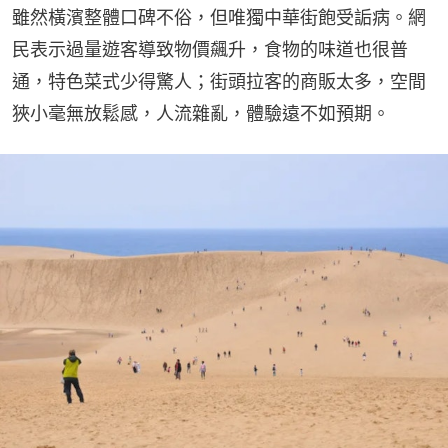
雖然橫濱整體口碑不俗，但唯獨中華街飽受詬病。網
民表示過量遊客導致物價飆升，食物的味道也很普
通，特色菜式少得驚人；街頭拉客的商販太多，空間
狹小毫無放鬆感，人流雜亂，體驗遠不如預期。