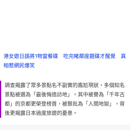
港女遊日誤將1物當餐碟 吃完睹鄰座靚碟才醒覺 真
相惹網民爆笑
調查揭露了眾多景點名不副實的尷尬現狀，多個知名
景點被選為「最後悔造訪地」。其中被譽為「千年古
都」的京都更榮登榜首，被狠批為「人間地獄」，背
後更揭露日本過度旅遊的憂患。