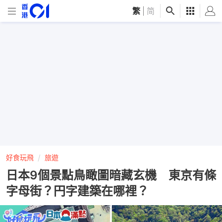
繁
|
简
好食玩飛
旅遊
日本9個景點鳥瞰圖暗藏玄機 東京有條
字母街？円字建築在哪裡？