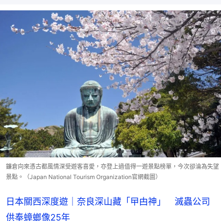
鐮倉向來憑古都風情深受遊客喜愛，亦登上過值得一遊景點榜單，今次卻淪為失望
景點。（Japan National Tourism Organization官網截圖）
日本關西深度遊｜奈良深山藏「曱甴神」 滅蟲公司
供奉蟑螂像25年