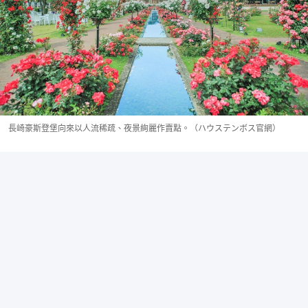
長崎豪斯登堡向來以人流稀疏、夜景絢麗作賣點。（ハウステンボス官網）