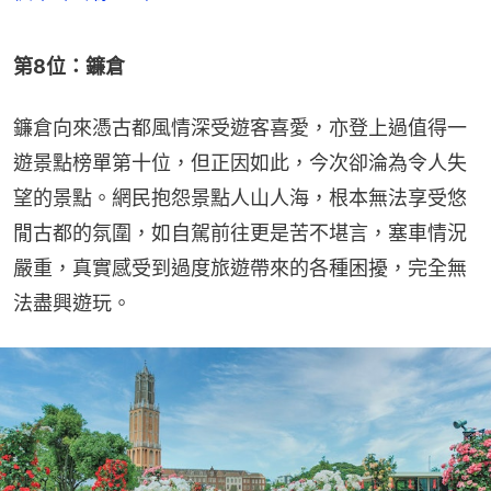
第8位：鐮倉
鐮倉向來憑古都風情深受遊客喜愛，亦登上過值得一
遊景點榜單第十位，但正因如此，今次卻淪為令人失
望的景點。網民抱怨景點人山人海，根本無法享受悠
閒古都的氛圍，如自駕前往更是苦不堪言，塞車情況
嚴重，真實感受到過度旅遊帶來的各種困擾，完全無
法盡興遊玩。