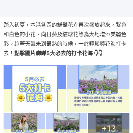
踏入初夏，本港各區的鮮豔花卉再次盛放起來，紫色
和白色的小花、向日葵及繡球花等為大地增添美麗色
彩。趁著天氣未到最熱的時候，一於輕鬆與花海打卡
去！
點擊圖片睇睇5大必去的打卡花海 👇👇
+
13