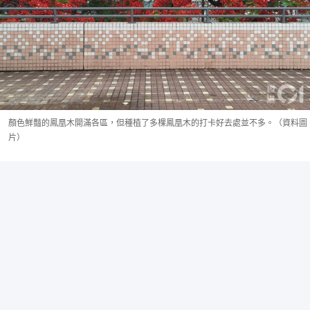
顏色鮮豔的鳳凰木開滿各區，但種植了多棵鳳凰木的打卡好去處並不多。（資料圖
片）