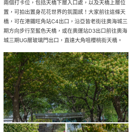
兩個打卡位，包括天橋下層入口處，以及天橋上層位
置，可拍出置身花花世界的氛圍感！大家前往這條天
橋，可在港鐵旺角站C4出口，沿亞皆老街往奧海城三
期方向步行至藍色天橋，或在奧運站D3出口前往奧海
城三期UG層玻璃門出口，直達大角咀櫻桃街天橋。