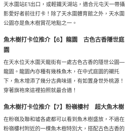
天水圍站E1出口，或輕鐵天湖站，適合元屯天一帶攝
影愛好者前往打卡！除了天水圍體育館之外，天水圍
公園亦是魚木樹賞花地點之一。
魚木樹打卡位推介【6】龍園 古色古香隱世庭
園
在天水位天水圍天龍街有一處古色古香的隱世公園—
龍園。龍園內亦種有幾株魚木，在中式庭園的襯托
下，魚木增添了幾分古典味道，有如置身世外桃源！
穿著旗袍來這裡拍照就最合適！
魚木樹打卡位推介【7】粉嶺樓村 超大魚木樹
在粉嶺及聯和墟各處都可以看到魚木樹盛放，不過在
粉嶺樓村附近的一棵魚木樹特別大，搭配古色古香的