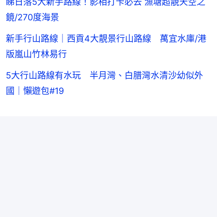
睇日落5大新手路線！影相打卡必去 漁塘超靚天空之
鏡/270度海景
新手行山路線｜西貢4大靚景行山路線 萬宜水庫/港
版嵐山竹林易行
5大行山路線有水玩 半月灣、白腊灣水清沙幼似外
國｜懶遊包#19