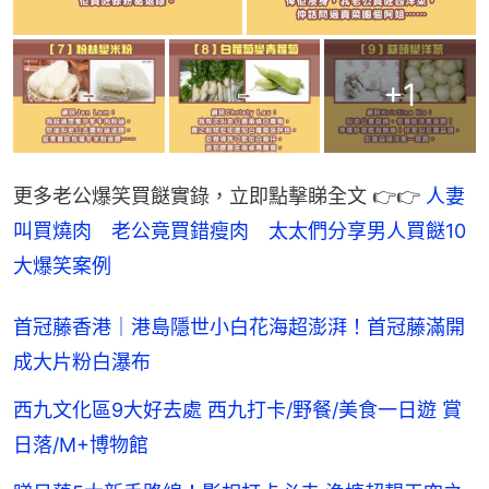
+
1
更多老公爆笑買餸實錄，立即點擊睇全文 👉👉 
人妻
叫買燒肉　老公竟買錯瘦肉　太太們分享男人買餸10
大爆笑案例
首冠藤香港｜港島隱世小白花海超澎湃！首冠藤滿開
成大片粉白瀑布
西九文化區9大好去處 西九打卡/野餐/美食一日遊 賞
日落/M+博物館