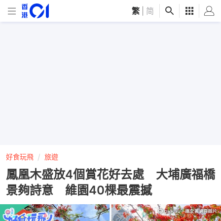
繁
|
简
好食玩飛
旅遊
鳳凰木盛放4個賞花好去處 大埔廣福橋
景夠詩意 維園40棵最震撼