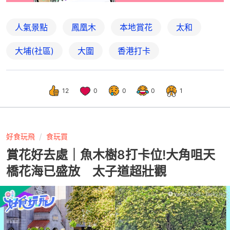
人氣景點
鳳凰木
本地賞花
太和
大埔(社區)
大圍
香港打卡
12
0
0
0
1
好食玩飛
食玩買
賞花好去處｜魚木樹8打卡位!大角咀天
橋花海已盛放 太子道超壯觀