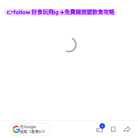
👉follow 好食玩飛ig ✈️免費睇旅遊飲食攻略
4
在Google
在深圳哪裡可以賞花？
追蹤《香港01》