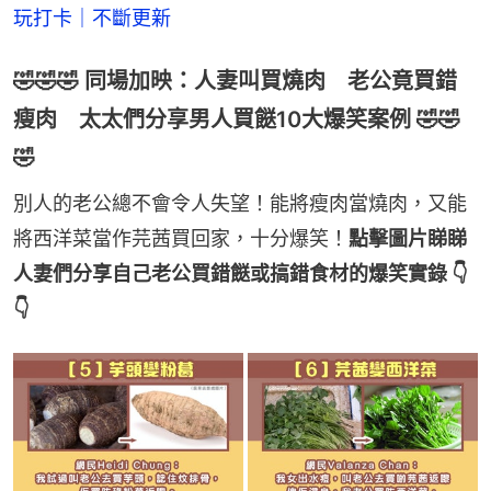
玩打卡｜不斷更新
🤣🤣🤣 同場加映：人妻叫買燒肉 老公竟買錯
瘦肉 太太們分享男人買餸10大爆笑案例 🤣🤣
🤣
別人的老公總不會令人失望！能將瘦肉當燒肉，又能
將西洋菜當作芫茜買回家，十分爆笑！
點擊圖片睇睇
人妻們分享自己老公買錯餸或搞錯食材的爆笑實錄 👇
👇