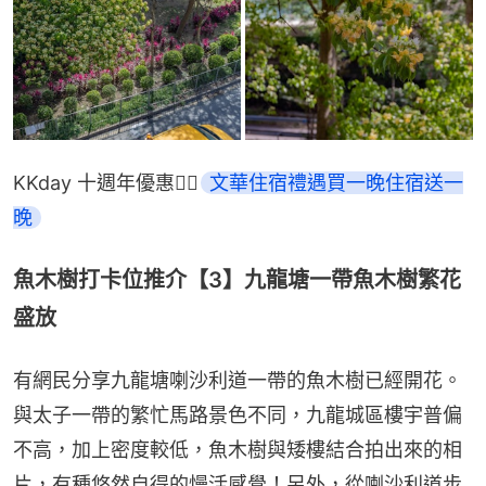
KKday 十週年優惠👉🏻
文華住宿禮遇買一晚住宿送一
晚
魚木樹打卡位推介【3】九龍塘一帶魚木樹繁花
盛放
有網民分享九龍塘喇沙利道一帶的魚木樹已經開花。
與太子一帶的繁忙馬路景色不同，九龍城區樓宇普偏
不高，加上密度較低，魚木樹與矮樓結合拍出來的相
片，有種悠然自得的慢活感覺！另外，從喇沙利道步