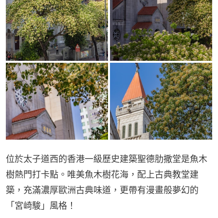
位於太子道西的香港一級歷史建築聖德肋撒堂是魚木
樹熱門打卡點。唯美魚木樹花海，配上古典教堂建
築，充滿濃厚歐洲古典味道，更帶有漫畫般夢幻的
「宮崎駿」風格！