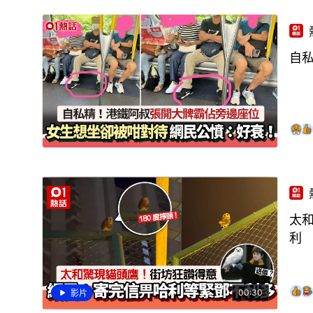
自
太
利
00:30
影片