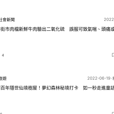
2022
社會新聞
和街市肉檔新鮮牛肉驗出二氧化硫 誤服可致氣喘、頭痛
4
2022-06-19
旅遊
埔百年隱世仙境樹屋！夢幻森林秘境打卡 如一秒走進童