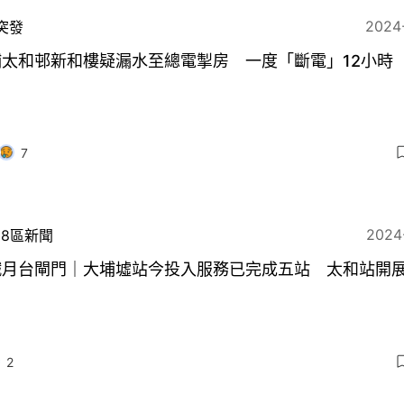
2024
突發
埔太和邨新和樓疑漏水至總電掣房 一度「斷電」12小時
7
2024
18區新聞
鐵月台閘門｜大埔墟站今投入服務已完成五站 太和站開
2