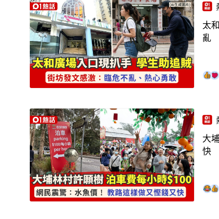
太
亂
大埔
快