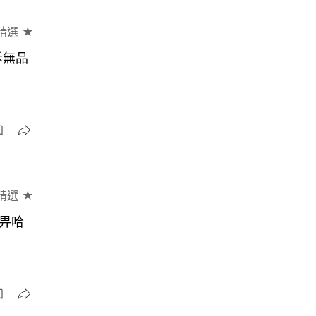
精選 ★
斥無品
精選 ★
畀哈