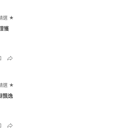
精選 ★
理獲
精選 ★
瓣飄逸