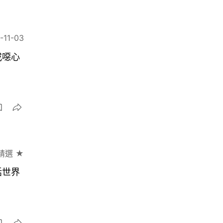
-11-03
或噁心
精選 ★
話世界