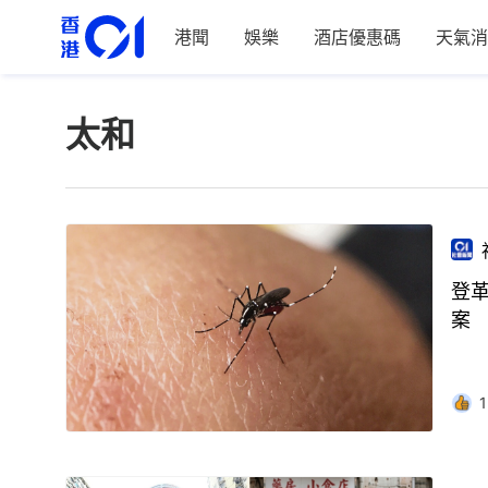
港聞
娛樂
酒店優惠碼
天氣消
太和
登
案
1