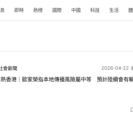
息
即時
熱榜
國際
中國
科技
生活
體
2026-04-22
社會新聞
革熱香港｜歐家榮指本地傳播風險屬中等 預計陸續會有