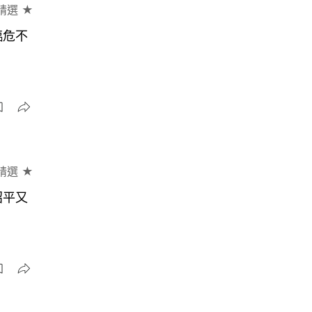
精選 ★
臨危不
精選 ★
招平又