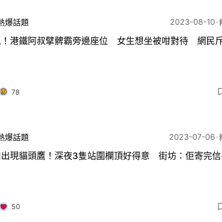
2023-08-10
熱爆話題
私！港鐵阿叔擘髀霸旁邊座位 女生想坐被咁對待 網民
78
2023-07-06
熱爆話題
和出現貓頭鷹！深夜3隻站圍欄頂好得意 街坊：佢寄完信
50