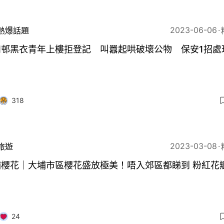
2023-06-06
熱爆話題
和邨黑衣青年上樓拒登記 叫囂起哄破壞公物 保安1招處
318
2023-03-08
旅遊
埔櫻花｜大埔市區櫻花盛放極美！唔入郊區都睇到 粉紅花
24