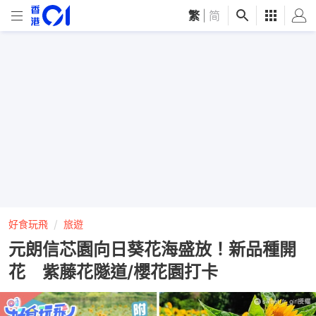
繁
|
简
好食玩飛
旅遊
元朗信芯園向日葵花海盛放！新品種開
花 紫藤花隧道/櫻花園打卡