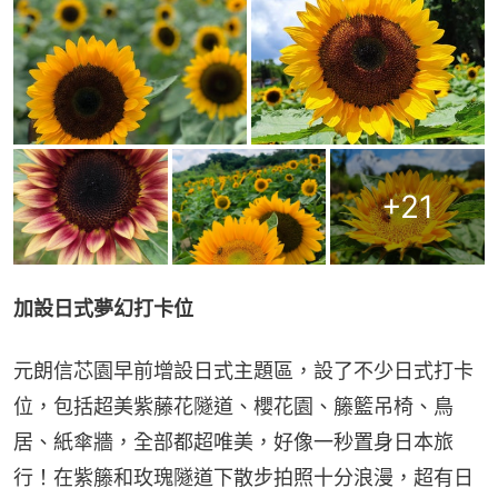
+
21
加設日式夢幻打卡位
元朗信芯園早前增設日式主題區，設了不少日式打卡
位，包括超美紫藤花隧道、櫻花園、籐籃吊椅、鳥
居、紙傘牆，全部都超唯美，好像一秒置身日本旅
行！在紫籐和玫瑰隧道下散步拍照十分浪漫，超有日