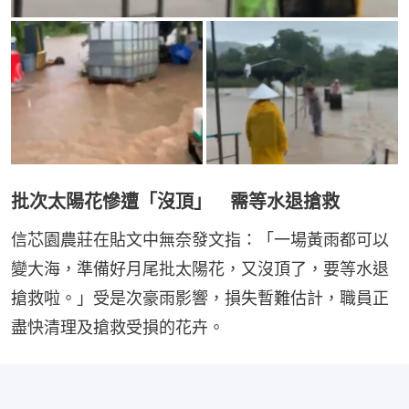
批次太陽花慘遭「沒頂」 需等水退搶救
信芯園農莊在貼文中無奈發文指：「一場黃雨都可以
變大海，準備好月尾批太陽花，又沒頂了，要等水退
搶救啦。」受是次豪雨影響，損失暫難估計，職員正
盡快清理及搶救受損的花卉。