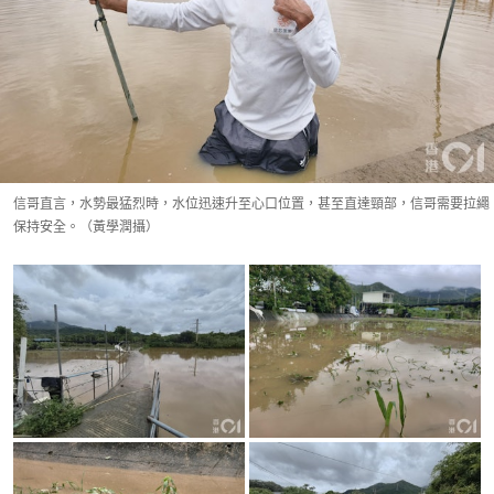
信哥直言，水勢最猛烈時，水位迅速升至心口位置，甚至直達頸部，信哥需要拉繩
保持安全。（黃學潤攝）