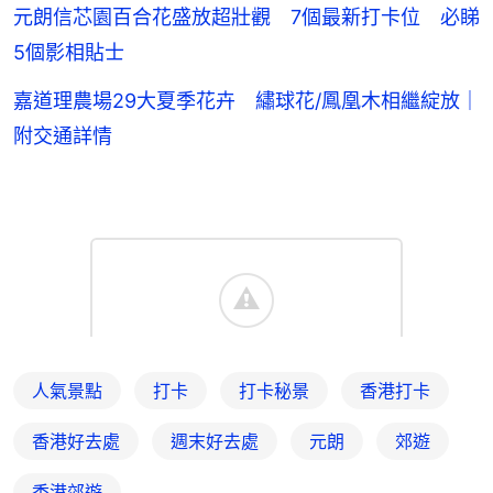
元朗信芯園百合花盛放超壯觀 7個最新打卡位 必睇
5個影相貼士
嘉道理農場29大夏季花卉 繡球花/鳳凰木相繼綻放｜
附交通詳情
人氣景點
打卡
打卡秘景
香港打卡
香港好去處
週末好去處
元朗
郊遊
香港郊遊