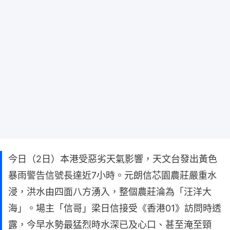
今日（2日）本港受惡劣天氣影響，天文台發出黃色
暴雨警告信號長達近7小時。元朗信芯園農莊嚴重水
浸，洪水由四面八方湧入，整個農莊淪為「汪洋大
海」。場主「信哥」梁日信接受《香港01》訪問時透
露，今早水勢最猛烈時水深已及心口、甚至淹至頸