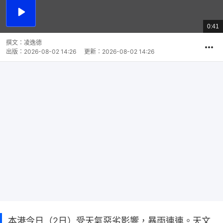
播
放
0:41
總
影
共
片
時
撰文：
凌逸德
間
出版：
2026-08-02 14:26
更新：
2026-08-02 14:26
本港今日（2日）受天氣惡劣影響，暴雨連連。天文