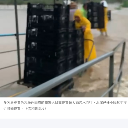
多名身穿黃色及綠色雨衣的農場人員需要冒著大雨涉水而行，水深已達小腿甚至接
近膝頭位置。（信芯園圖片）