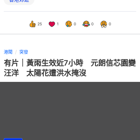
25
1
0
0
0
港聞
突發
有片｜黃雨生效近7小時 元朗信芯園變
汪洋 太陽花遭洪水掩沒