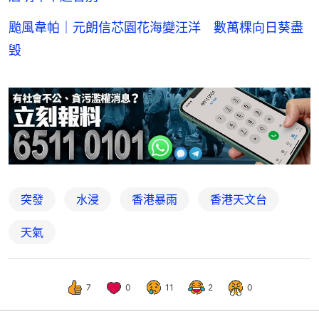
颱風韋帕｜元朗信芯園花海變汪洋 數萬棵向日葵盡
毁
突發
水浸
香港暴雨
香港天文台
天氣
7
0
11
2
0