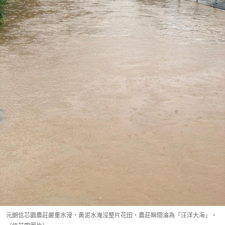
元朗信芯園農莊嚴重水浸，黃泥水淹沒整片花田，農莊瞬間淪為「汪洋大海」。