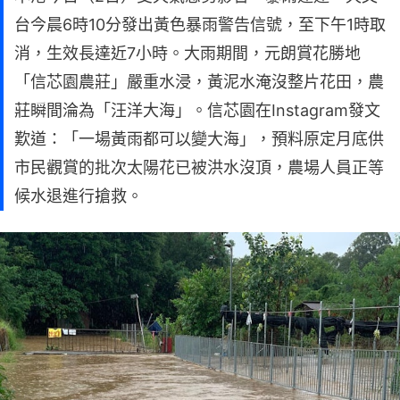
台今晨6時10分發出黃色暴雨警告信號，至下午1時取
消，生效長達近7小時。大雨期間，元朗賞花勝地
「信芯園農莊」嚴重水浸，黃泥水淹沒整片花田，農
莊瞬間淪為「汪洋大海」。信芯園在Instagram發文
歎道：「一場黃雨都可以變大海」，預料原定月底供
市民觀賞的批次太陽花已被洪水沒頂，農場人員正等
候水退進行搶救。