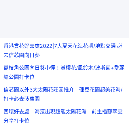
香港賞花好去處2022|7大夏天花海花期/地點交通 必
去信芯園向日葵
荔枝角公園向日葵小徑！賞櫻花/風鈴木/波斯菊+愛麗
絲公園打卡位
信芯園以外3大太陽花莊園推介 碟豆花園超美花海/
打卡必去菠蘿園
西環好去處｜海濱出現超靚太陽花海 前主播鄭萃雯
分享打卡位