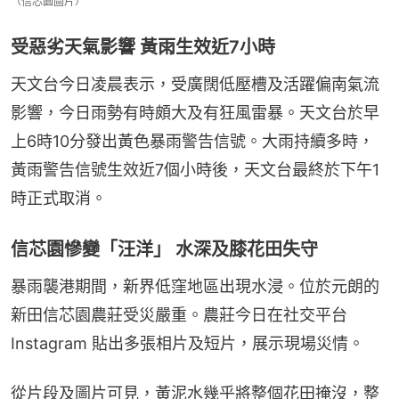
（信芯園圖片）
受惡劣天氣影響 黃雨生效近7小時
天文台今日凌晨表示，受廣闊低壓槽及活躍偏南氣流
影響，今日雨勢有時頗大及有狂風雷暴。天文台於早
上6時10分發出黃色暴雨警告信號。大雨持續多時，
黃雨警告信號生效近7個小時後，天文台最終於下午1
時正式取消。
信芯園慘變「汪洋」 水深及膝花田失守
暴雨襲港期間，新界低窪地區出現水浸。位於元朗的
新田信芯園農莊受災嚴重。農莊今日在社交平台 
Instagram 貼出多張相片及短片，展示現場災情。
從片段及圖片可見，黃泥水幾乎將整個花田掩沒，整