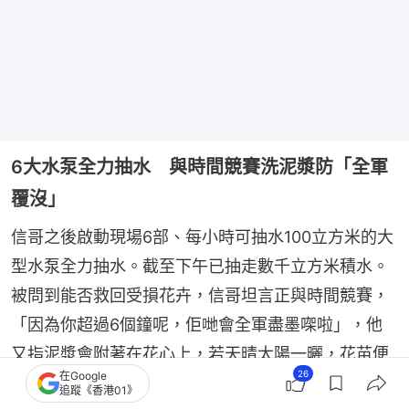
6大水泵全力抽水 與時間競賽洗泥漿防「全軍
覆沒」
信哥之後啟動現場6部、每小時可抽水100立方米的大
型水泵全力抽水。截至下午已抽走數千立方米積水。
被問到能否救回受損花卉，信哥坦言正與時間競賽，
「因為你超過6個鐘呢，佢哋會全軍盡墨㗎啦」，他
又指泥漿會附著在花心上，若天晴太陽一曬，花苗便
26
在Google
會迅速曬死。因此，他預計在傍晚抽乾積水後，需立
追蹤《香港01》