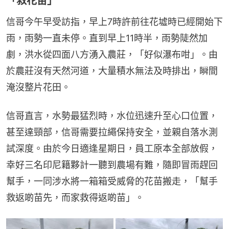
「救花苗」
信哥今午早受訪指，早上7時許前往花墟時已經開始下
雨，雨勢一直未停。直到早上11時半，雨勢陡然加
劇，洪水從四面八方湧入農莊，「好似瀑布咁」。由
於農莊沒有天然河道，大量積水無法及時排出，瞬間
淹沒整片花田。
信哥直言，水勢最猛烈時，水位迅速升至心口位置，
甚至達頸部，信哥需要拉繩保持安全，並親自落水測
試深度。由於今日適逢星期日，員工原本全部放假，
幸好三名印尼籍夥計一聽到農場有難，隨即冒雨趕回
幫手，一同涉水將一箱箱受威脅的花苗搬走，「幫手
救返啲苗先，而家救得返啲苗」。