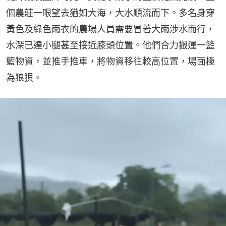
個農莊一眼望去猶如大海，大水順流而下。多名身穿
黃色及綠色雨衣的農場人員需要冒著大雨涉水而行，
水深已達小腿甚至接近膝頭位置。他們合力搬運一籃
籃物資，並推手推車，將物資移往較高位置，場面極
為狼狽。