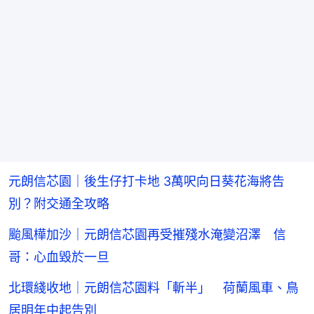
元朗信芯園｜後生仔打卡地 3萬呎向日葵花海將告
別？附交通全攻略
颱風樺加沙｜元朗信芯園再受摧殘水淹變沼澤 信
哥：心血毀於一旦
北環綫收地｜元朗信芯園料「斬半」 荷蘭風車、鳥
居明年中起告別