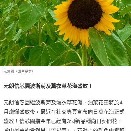
示意圖（讀者提供）
元朗信芯園波斯菊及薰衣草花海盛放！
元朗信芯園繼波斯菊及薰衣草花海、油菜花田將於4
月燦爛盛放後，最近在社交專頁宣布向日葵花海正式
盛放！信芯園指今年已經有3個新品種向日葵開花，
當中最美的當然是「流星雨」，花瓣上的顏色由紫轉