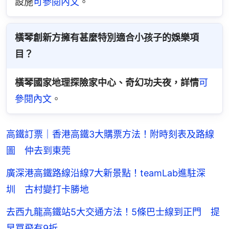
設施
可參閱內文
。
橫琴創新方擁有甚麼特別適合小孩子的娛樂項
目？
橫琴國家地理探險家中心、奇幻功夫夜，詳情
可
參閱內文
。
高鐵訂票｜香港高鐵3大購票方法！附時刻表及路線
圖 仲去到東莞
廣深港高鐵路線沿線7大新景點！teamLab進駐深
圳 古村變打卡勝地
去西九龍高鐵站5大交通方法！5條巴士線到正門 提
早買飛有9折