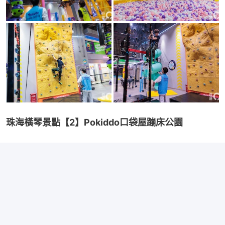
珠海橫琴景點【2】Pokiddo口袋屋蹦床公園