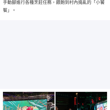
手動腳進行各種烹飪任務，餵飽到村內搗亂的「小饕
餮」。