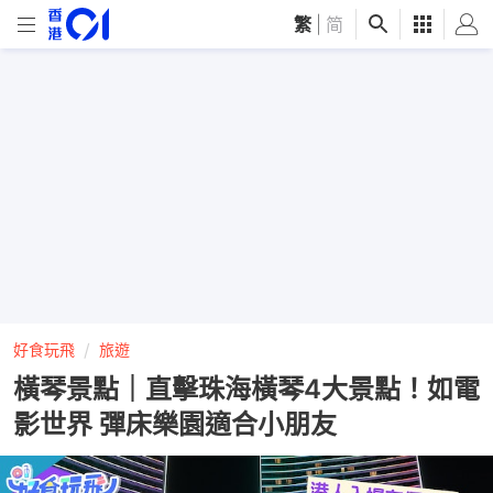
繁
|
简
好食玩飛
旅遊
橫琴景點｜直擊珠海橫琴4大景點！如電
影世界 彈床樂園適合小朋友