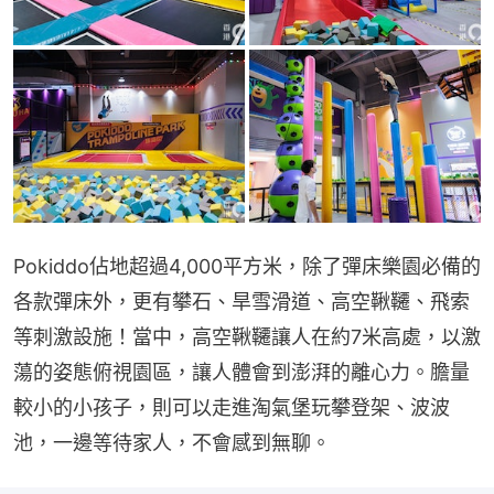
Pokiddo佔地超過4,000平方米，除了彈床樂園必備的
各款彈床外，更有攀石、旱雪滑道、高空鞦韆、飛索
等刺激設施！當中，高空鞦韆讓人在約7米高處，以激
蕩的姿態俯視園區，讓人體會到澎湃的離心力。膽量
較小的小孩子，則可以走進淘氣堡玩攀登架、波波
池，一邊等待家人，不會感到無聊。