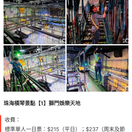
珠海橫琴景點【1】獅門娛樂天地
收費：
標準單人一日票：$215（平日）；$237（周末及節