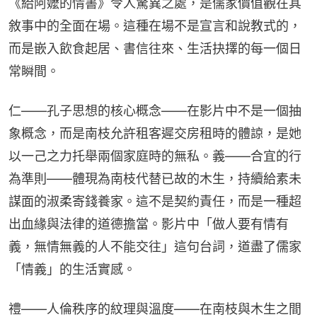
《給阿嬤的情書》令人驚異之處，是儒家價值觀在其
敘事中的全面在場。這種在場不是宣言和說教式的，
而是嵌入飲食起居、書信往來、生活抉擇的每一個日
常瞬間。
仁——孔子思想的核心概念——在影片中不是一個抽
象概念，而是南枝允許租客遲交房租時的體諒，是她
以一己之力托舉兩個家庭時的無私。義——合宜的行
為準則——體現為南枝代替已故的木生，持續給素未
謀面的淑柔寄錢養家。這不是契約責任，而是一種超
出血緣與法律的道德擔當。影片中「做人要有情有
義，無情無義的人不能交往」這句台詞，道盡了儒家
「情義」的生活實感。
禮——人倫秩序的紋理與溫度——在南枝與木生之間