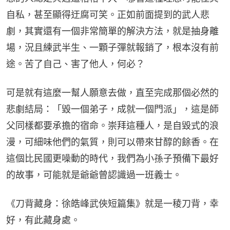
自私，甚至顯得迂腐可笑。正如前面提到的武人悲
劇，其實還有一個非常簡單的解決方法，就是抽身離
場，況且練武半生、一顆子彈就報銷了，根本沒有前
途。苦了自己、害了他人，何必？
可是就有這麼一幫人願意去做，直至完成那個必然的
悲劇結局：「毀一個弟子，成就一個門派」，這是師
父同樣都要承擔的宿命。崇拜這種人，是自毀式的浪
漫，可細味他們的氣質，則可以帶來甘醇的餘香。在
這個比民國更噪動的時代，我們為小孫子預備下最好
的故事，可能就是爺爺曾認識過一班義士。
《刀背藏身：徐皓峰武俠短篇集》就是一稜刀背，幸
好，有此藏身處。