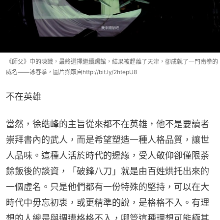
《師父》中的陳識，最終選擇繼續踢館，結果被趕離了天津，卻成就了一門南拳的
威名——詠春拳，圖片擷取自http://bit.ly/2htepU8
不在英雄
當然，徐皓峰的主旨從來都不在英雄，他不是要讀者
崇拜書內的武人，而是希望塑造一種人格品質，讓世
人品味。這種人活於時代的邊緣，受人敬仰卻僅限荼
餘飯後的談資，「破鋒八刀」就是由百姓烘托出來的
一個虛名。只是他們都有一份特殊的堅持，可以在大
時代中毋忘初衷，或更精準的說，是格格不入。有理
想的人總是與週遭格格不入，哪管這種理想可能極其