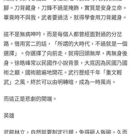
腳。刀背藏身，刀鋒不過是掩飾，實質是安身立命。
畢竟時不與我，武者要過活，就得學會用刀背藏身。
這不是無病呻吟，而是每個人都曾經面對過的分岔
路。借用宮二的話，「所謂的大時代，不過就是一個
選擇」。你選擇了向前走，就得回頭無岸，再無身後
身。徐皓峰常以民國作小說背景，大底因為民國乃國
術之巔，國術館遍地開花。武行歷經千年「重文輕
武」之風，終於可以由明轉暗，成為一時風尚。
而這正是悲劇的開端。
英雄
武館林立，自然就要制定行規，免得砸人飯碗。久而