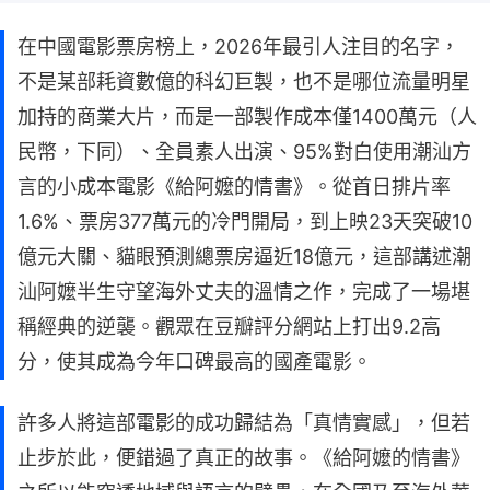
在中國電影票房榜上，2026年最引人注目的名字，
不是某部耗資數億的科幻巨製，也不是哪位流量明星
加持的商業大片，而是一部製作成本僅1400萬元（人
民幣，下同）、全員素人出演、95%對白使用潮汕方
言的小成本電影《給阿嬤的情書》。從首日排片率
1.6%、票房377萬元的冷門開局，到上映23天突破10
億元大關、貓眼預測總票房逼近18億元，這部講述潮
汕阿嬤半生守望海外丈夫的溫情之作，完成了一場堪
稱經典的逆襲。觀眾在豆瓣評分網站上打出9.2高
分，使其成為今年口碑最高的國產電影。
許多人將這部電影的成功歸結為「真情實感」，但若
止步於此，便錯過了真正的故事。《給阿嬤的情書》