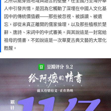
之所以能穿透地域與語言的壁壘，在全國乃至海外華
人中引發共情，是因為它觸動了深埋在中國人文化基
因中的傳統價值觀——那些被忽視、被誤讀、被遺
忘，卻從未真正離開的儒家倫理，以及那些植根於楚
辭、唐詩、宋詞中的中式審美。與其說這是一封寫給
祖母的情書，不如說這是一次華夏古典文藝的大眾化
甦醒。