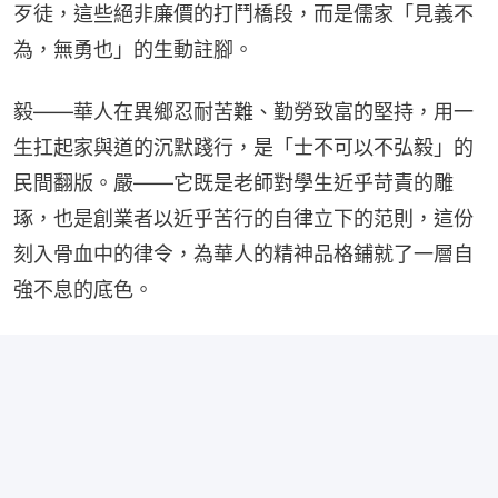
歹徒，這些絕非廉價的打鬥橋段，而是儒家「見義不
為，無勇也」的生動註腳。
毅——華人在異鄉忍耐苦難、勤勞致富的堅持，用一
生扛起家與道的沉默踐行，是「士不可以不弘毅」的
民間翻版。嚴——它既是老師對學生近乎苛責的雕
琢，也是創業者以近乎苦行的自律立下的范則，這份
刻入骨血中的律令，為華人的精神品格鋪就了一層自
強不息的底色。