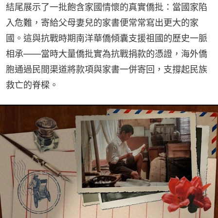
結尾展示了一批飽含家國情懷的真實僑批：當國家陷
入危難，寄給父母妻兒的家書便常常寫出更大的家
國。這與抗戰時期南洋華僑傾囊支援祖國的歷史一脈
相承——當時大量僑批實為抗戰捐款的憑證，海外僑
胞通過民間渠道將款項與家書一併寄回，支撐起民族
救亡的脊樑。