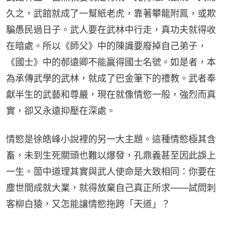
久之，武館就成了一幫紙老虎，靠著攀龍附鳯，或欺
騙愚民過日子。武人要在武林中行走，真功夫就得收
在暗處。所以《師父》中的陳識要廢掉自己弟子，
《國士》中的郝遠卿不能贏得國士名號。如是者，本
為承傳武學的武林，就成了巴金筆下的禮教。武者奉
獻半生的武藝和尊嚴，現在就像情慾一般，強烈而真
實，卻又永遠抑壓在深處。
情慾是徐皓峰小說裡的另一大主題。這種情慾極其含
畜，未到生死關頭也難以爆發，孔鼎義甚至因此誤上
一生。箇中道理其實與武人使命是大致相同：你要在
塵世間成就大業，就得放棄自己真正所求——試問刺
客柳白猿，又怎能讓情慾拖跨「天道」？