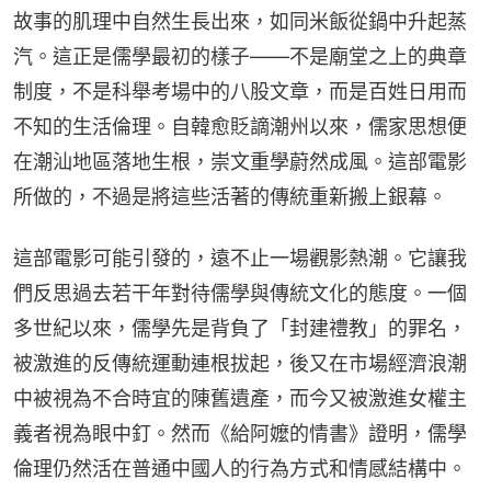
故事的肌理中自然生長出來，如同米飯從鍋中升起蒸
汽。這正是儒學最初的樣子——不是廟堂之上的典章
制度，不是科舉考場中的八股文章，而是百姓日用而
不知的生活倫理。自韓愈貶謫潮州以來，儒家思想便
在潮汕地區落地生根，崇文重學蔚然成風。這部電影
所做的，不過是將這些活著的傳統重新搬上銀幕。
這部電影可能引發的，遠不止一場觀影熱潮。它讓我
們反思過去若干年對待儒學與傳統文化的態度。一個
多世紀以來，儒學先是背負了「封建禮教」的罪名，
被激進的反傳統運動連根拔起，後又在市場經濟浪潮
中被視為不合時宜的陳舊遺產，而今又被激進女權主
義者視為眼中釘。然而《給阿嬤的情書》證明，儒學
倫理仍然活在普通中國人的行為方式和情感結構中。