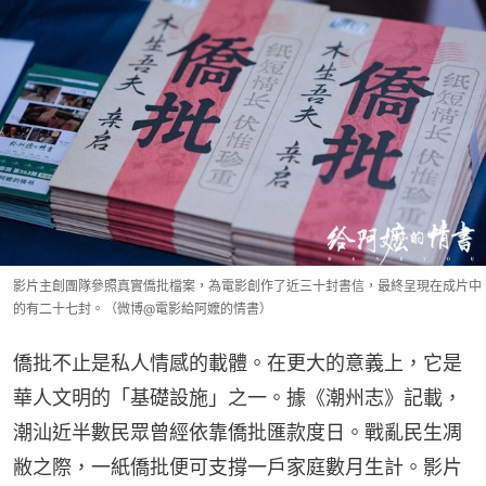
影片主創團隊參照真實僑批檔案，為電影創作了近三十封書信，最終呈現在成片中
的有二十七封。（微博@電影給阿嬤的情書）
僑批不止是私人情感的載體。在更大的意義上，它是
華人文明的「基礎設施」之一。據《潮州志》記載，
潮汕近半數民眾曾經依靠僑批匯款度日。戰亂民生凋
敝之際，一紙僑批便可支撐一戶家庭數月生計。影片