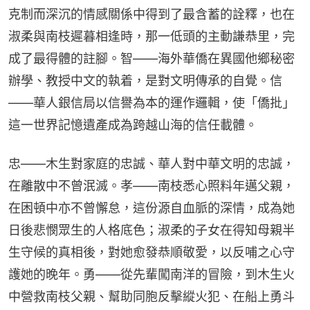
克制而深沉的情感關係中得到了最含蓄的詮釋，也在
淑柔與南枝遲暮相逢時，那一低頭的主動謙恭里，完
成了最得體的註腳。智——海外華僑在異國他鄉秘密
辦學、教授中文的執着，是對文明傳承的自覺。信
——華人銀信局以信譽為本的運作邏輯，使「僑批」
這一世界記憶遺產成為跨越山海的信任載體。
忠——木生對家庭的忠誠、華人對中華文明的忠誠，
在離散中不曾泯滅。孝——南枝悉心照料年邁父親，
在困頓中亦不曾懈怠，這份源自血脈的深情，成為她
日後悲憫眾生的人格底色；淑柔的子女在得知母親半
生守候的真相後，對她愈發恭順敬愛，以反哺之心守
護她的晚年。勇——從先輩闖南洋的冒險，到木生火
中營救南枝父親、幫助同胞反擊縱火犯、在船上勇斗