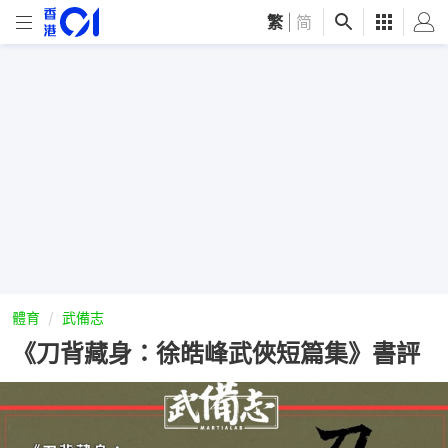
繁
|
简
體育
武備志
《刀背藏身：徐皓峰武俠短篇集》書評