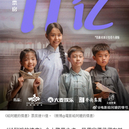
《給阿嬤的情書》票房達11億。（微博@電影給阿嬤的情書）