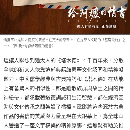
僑批不止是私人情感的載體。在更大的意義上，它是華人文明的「基礎設施」之
一。（微博@電影給阿嬤的情書）
這讓人聯想到猶太人的《塔木德》。千百年來，分散
全球的猶太人依靠這部典籍維繫著文化認同和精神凝
聚力。中國儒學經典與古典詩詞和《塔木德》在功能
上有著驚人的相似性：都是離散族群與故土之間的精
神紐帶，都承載著道德訓誡和生活智慧，都在經濟互
助與文化傳承之間架設了橋樑。電影將這些源於古典
作品的書信的美感與力量呈現在大銀幕上，為全球華
人營造了一座文字構築的精神原鄉。這無疑有助於推