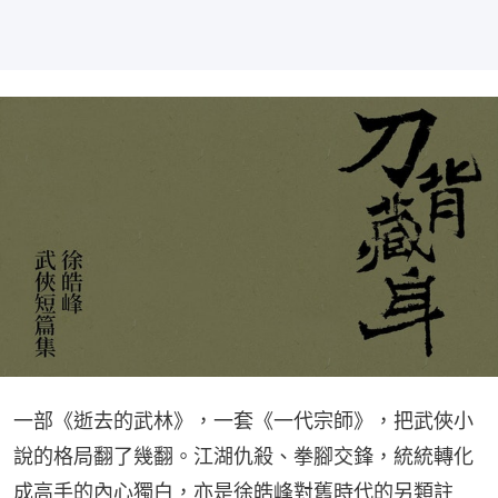
一部《逝去的武林》，一套《一代宗師》，把武俠小
說的格局翻了幾翻。江湖仇殺、拳腳交鋒，統統轉化
成高手的內心獨白，亦是徐皓峰對舊時代的另類註