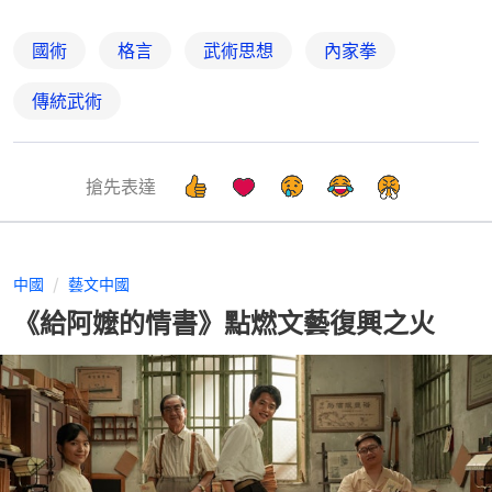
國術
格言
武術思想
內家拳
傳統武術
搶先表達
中國
藝文中國
《給阿嬤的情書》點燃文藝復興之火