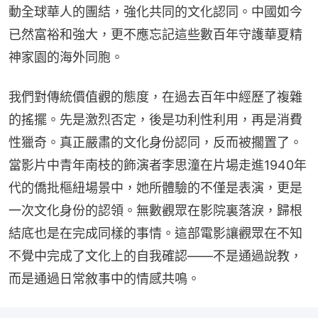
動全球華人的團結，強化共同的文化認同。中國如今
已然富裕和強大，更不應忘記這些數百年守護華夏精
神家園的海外同胞。
我們對傳統價值觀的態度，在過去百年中經歷了複雜
的搖擺。先是激烈否定，後是功利性利用，再是消費
性獵奇。真正嚴肅的文化身份認同，反而被擱置了。
當影片中青年南枝的飾演者李思潼在片場走進1940年
代的僑批樞紐場景中，她所體驗的不僅是表演，更是
一次文化身份的認領。無數觀眾在影院裏落淚，歸根
結底也是在完成同樣的事情。這部電影讓觀眾在不知
不覺中完成了文化上的自我確認——不是通過說教，
而是通過日常敘事中的情感共鳴。