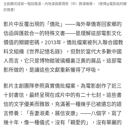
主創團完成第一階段路演，內地演員鄭潤奇（中）飾演曉偉。（微博@電影給阿嬤
的情書）
影片中反覆出現的「僑批」——海外華僑寄回家鄉的
信函與匯款合一的特殊文書——是理解這部電影文化
價值的關鍵密碼。2013年，僑批檔案被列入聯合國教
科文組織《世界記憶名錄》，但對於當代大多數中國
人而言，它只是博物館玻璃櫃裏泛黃的展品。這部電
影所做的，是讓這些文獻重新獲得了呼吸。
影片主創團隊參照真實僑批檔案，為電影創作了近三
十封書信，最終呈現在成片中的有二十七封。這些書
信的文字優美而雅致，充滿著一種幾乎已被遺忘的語
言修養：「吾妻淑柔，展信安康」——八個字，寫了
幾十年，像一種儀式。沒有「親愛的」，沒有華麗的