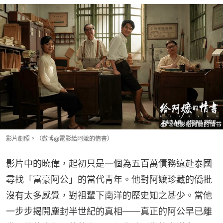
影片劇照。（微博@電影給阿嬤的情書）
影片中的曉偉，起初只是一個為五百萬債務遠赴泰國
尋找「富豪阿公」的當代青年。他對阿嬤珍藏的僑批
沒有太多感覺，對祖輩下南洋的歷史知之甚少。當他
一步步揭開塵封半世紀的真相——真正的阿公早已離