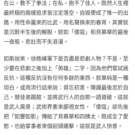
在公，教不了拳法；在私，抱不了佳人。既然人生裡
最終極的兩樣追求皆注定落空，自毀便成了惟一的出
路。用性命贏來的比武、用名聲換來的春宵，其實就
是沉默半生後的解脫，就如「倭寇」和貝慕華的最後
一夜般，悲壯而不失浪漫。
如斯說來，徐皓峰筆下是否盡是悲劇人物？不是，至
少要在悲劇之後加上「英雄」二字，因為他們嘗試過
反抗。這種反抗沒有任何多餘的東西，就單純是一種
坦白，或用流行話來說：毋忘初衷。陳識最後忠於自
己，替徒弟踢館，並將武行人的自欺一語道破，這就
是武人風骨；武術界素來鄙視女性，「倭寇」卻先後
把「如響如影」傳給了貝慕華和四姨太，既成全了愛
慾，也給掌事者來個迎頭痛擊，這就是武人快意。