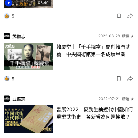
03:40
5
武備志
2022-08-28
精選 ★
韓慶堂｜「千手擒拿」開創韓門武
藝 中央國術館第一名成績畢業
5
武備志
2022-07-21
精選 ★
書展2022｜麥勁生論近代中國如何
重塑武術史 各新嘗為何遭挫敗？