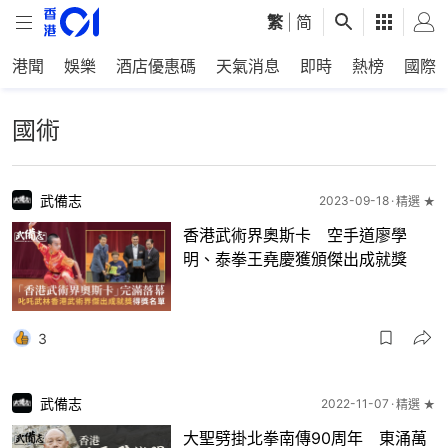
繁
|
简
港聞
娛樂
酒店優惠碼
天氣消息
即時
熱榜
國際
國術
武備志
2023-09-18
精選 ★
香港武術界奧斯卡 空手道廖學
明、泰拳王堯慶獲頒傑出成就獎
3
武備志
2022-11-07
精選 ★
大聖劈掛北拳南傳90周年 東涌萬