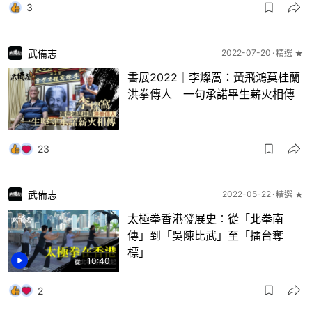
3
武備志
2022-07-20
精選 ★
書展2022｜李燦窩：黃飛鴻莫桂蘭
洪拳傳人 一句承諾畢生薪火相傳
23
武備志
2022-05-22
精選 ★
太極拳香港發展史︰從「北拳南
傳」到「吳陳比武」至「擂台奪
標」
10:40
2