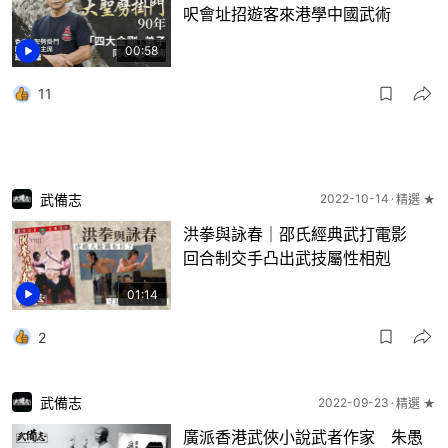
呎會址招遊客來港學中國武術
00:58
11
武備志
2022-10-14
精選 ★
洪拳與詠春｜邵氏經典武打電影
回合制交手凸出武技屬性相剋
01:14
2
武備志
2022-09-23
精選 ★
廣派香港武俠小說武者作家 朱愚