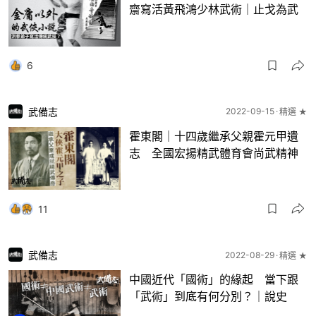
齋寫活黃飛鴻少林武術｜止戈為武
6
武備志
2022-09-15
精選 ★
霍東閣｜十四歲繼承父親霍元甲遺
志 全國宏揚精武體育會尚武精神
11
武備志
2022-08-29
精選 ★
中國近代「國術」的緣起 當下跟
「武術」到底有何分別？｜說史