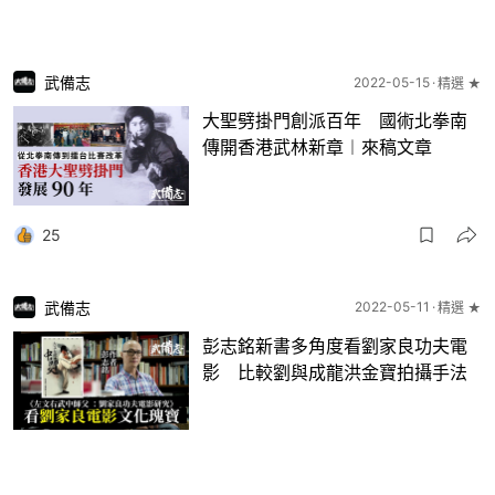
武備志
2022-05-15
精選 ★
大聖劈掛門創派百年 國術北拳南
傳開香港武林新章︱來稿文章
25
武備志
2022-05-11
精選 ★
彭志銘新書多角度看劉家良功夫電
影 比較劉與成龍洪金寶拍攝手法
5