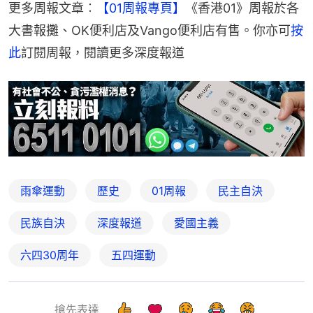
更多周報文章︰
【01周報專頁】
《香港01》周報於各
大書報攤、OK便利店及Vango便利店有售。你亦可
按
此
訂閱周報，閱讀更多深度報道
雨傘運動
歷史
01周報
民主自決
民族自決
深度報道
愛國主義
六四30周年
五四運動
搶先表達