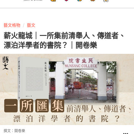
藝文格物
藝文
薪火龍城｜一所集前清舉人、傳道者、
漂泊洋學者的書院？｜開卷樂
撰文：
開卷樂