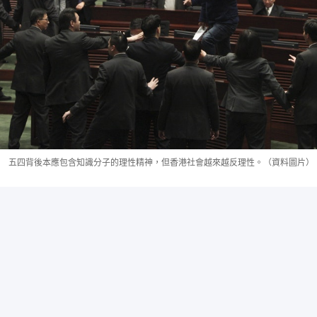
五四背後本應包含知識分子的理性精神，但香港社會越來越反理性。（資料圖片）