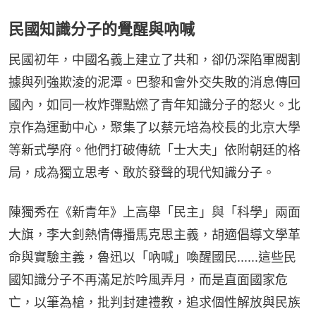
民國知識分子的覺醒與吶喊
民國初年，中國名義上建立了共和，卻仍深陷軍閥割
據與列強欺淩的泥潭。巴黎和會外交失敗的消息傳回
國內，如同一枚炸彈點燃了青年知識分子的怒火。北
京作為運動中心，聚集了以蔡元培為校長的北京大學
等新式學府。他們打破傳統「士大夫」依附朝廷的格
局，成為獨立思考、敢於發聲的現代知識分子。
陳獨秀在《新青年》上高舉「民主」與「科學」兩面
大旗，李大釗熱情傳播馬克思主義，胡適倡導文學革
命與實驗主義，魯迅以「吶喊」喚醒國民......這些民
國知識分子不再滿足於吟風弄月，而是直面國家危
亡，以筆為槍，批判封建禮教，追求個性解放與民族