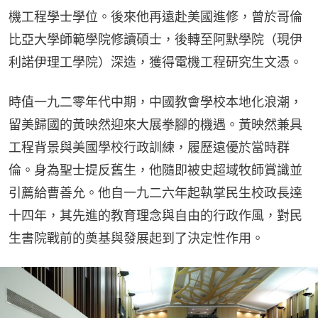
機工程學士學位。後來他再遠赴美國進修，曾於哥倫
比亞大學師範學院修讀碩士，後轉至阿默學院（現伊
利諾伊理工學院）深造，獲得電機工程研究生文憑。
時值一九二零年代中期，中國教會學校本地化浪潮，
留美歸國的黃映然迎來大展拳腳的機遇。黃映然兼具
工程背景與美國學校行政訓練，履歷遠優於當時群
倫。身為聖士提反舊生，他隨即被史超域牧師賞識並
引薦給曹善允。他自一九二六年起執掌民生校政長達
十四年，其先進的教育理念與自由的行政作風，對民
生書院戰前的奠基與發展起到了決定性作用。