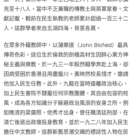
充至十八人，當中不乏兼職的傳教士與英軍家眷。文
獻記載，戰前在民生執教的老師累計超過一百三十二
人。這群學者來自五湖四海，背景各異。
在眾多外籍教師中，以蒲樂道（John Blofeld）最具
傳奇色彩。這位生於倫敦的劍橋高材生因醉心東方神
秘主義與佛教，於一九三一年毅然輟學奔赴上海，卻
因病受困於香港且用盡盤川。黃映然校長惜才，邀請
他加入民生任教。此外，九龍在當時遠離政治核心，
加上民生書院不隸屬任何宗教團體，其自由包容的校
風，成為各方知識分子躲避政治風浪的安身之所。例
如晚清的梁廣照，他秀才出身，曾任職清廷刑部，在
清亡後退出政壇投身教育，並於一九二八年加入民生
擔任中文教師。這群新舊思潮交織的標誌性人物在民