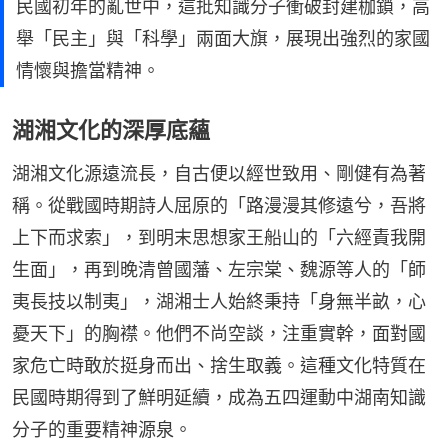
民國初年的亂世中，這批知識分子衝破封建枷鎖，高
舉「民主」與「科學」兩面大旗，展現出強烈的家國
情懷與擔當精神。
湖湘文化的深厚底蘊
湖湘文化源遠流長，自古便以經世致用、剛健有為著
稱。從戰國時期詩人屈原的「路漫漫其修遠兮，吾將
上下而求索」，到明末思想家王船山的「六經責我開
生面」，再到晚清曾國藩、左宗棠、魏源等人的「師
夷長技以制夷」，湖湘士人始終秉持「身無半畝，心
憂天下」的胸襟。他們不尚空談，注重實幹，面對國
家危亡時敢於挺身而出、捨生取義。這種文化特質在
民國時期得到了鮮明延續，成為五四運動中湖南知識
分子的重要精神源泉。