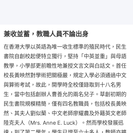
兼收並蓄，教職人員不論出身
在香港大學以英語為唯一收生標準的殖民時代，民生
書院自創校起便特立獨行，堅持「中英並重」與母語
教學，小學部更前瞻性地兼授文言文與白話文。首任
校長黃映然對學術把關極嚴，規定入學必須通過中文
與算術考試，故此，開學時全校僅錄取到十八名男
生，當中包括創辦人曹善允的兩名兒子。草創初期的
民生書院規模精簡，僅有四名教職員，包括校長黃映
然、其夫人劉似蘭、中文老師廖耀農及外籍英文老師
陸克夫人（Mrs. Anne E. Luck）。然而學校發展迅
速，到了第二學年，學生已增至六十多人，教師亦擴