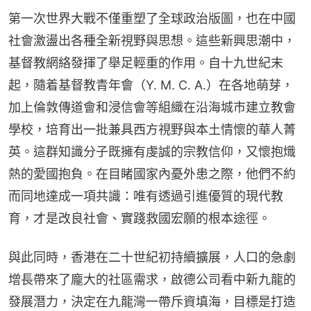
第一次世界大戰不僅重塑了全球政治版圖，也在中國
社會激盪出各種全新視野與思想。這些新興思潮中，
基督教網絡發揮了舉足輕重的作用。自十九世紀末
起，隨着基督教青年會（Y. M. C. A.）在各地萌芽，
加上倫敦傳道會和浸信會等組織在沿海城市建立教會
學校，培育出一批兼具西方視野與本土情懷的華人菁
英。這群知識分子既擁有虔誠的宗教信仰，又懷抱熾
熱的愛國抱負。在目睹國家內憂外患之際，他們不約
而同地達成一項共識：唯有透過引進優質的現代教
育，才是改良社會、實踐救國宏願的根本途徑。
與此同時，香港在二十世紀初持續擴展，人口的急劇
增長帶來了龐大的社區需求，啟德公司看中新九龍的
發展潛力，決定在九龍灣一帶斥資填海，目標是打造