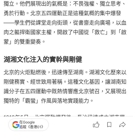
獨立。他們展現出的氣概是：不畏強權、獨立思考、
勇於行動。北京五四運動正是這種氣概的集中爆發
——學生們從課堂走向街頭，從書齋走向廣場，以血
肉之軀捍衛國家主權，開啟了中國從「救亡」到「啟
蒙」的雙重變奏。
湖湘文化注入的實幹與剛健
北京的火炬點燃後，迅速傳至湖南。湖湘文化歷來以
剛健務實、經世致用著稱。這種文化基因，讓湖南知
識分子在五四運動中既熱情響應北京號召，又展現出
獨特的「霸蠻」作風與落地實踐能力。
1919年5月，北京運動爆發後，長沙迅速成立湖南學
在Google
生聯合會，組織大規模罷課、遊行和抵制日貨。毛澤
追蹤《香港01》