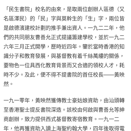
「民生書院」校名的由來，是取兩位創辦人區德（又
名區澤民）的「民」字與莫幹生的「生」字，兩位皆
是啟德濱建校計劃的推手兼出資人。一九二二年，他
們的共同朋友曹善允正式提議籌建學校，並於一九二
六年三月正式開學，歷時近四年。鑒於當時香港的知
識分子和教育發展，與基督教有着千絲萬縷的關係，
要物色一位具西化教育背景而又合適的領校人才，耗
時不少。及此，便不得不提書院的首任校長——黃映
然。
一九一零年，黃映然獲傳教士豪姑娘資助，由汕頭轉
至香港聖士提反書院深造。該校由何啟與曹善允等紳
商創辦，致力提供西式基督教寄宿教育。一九一二
年，他再獲資助入讀上海聖約翰大學，四年後取得電