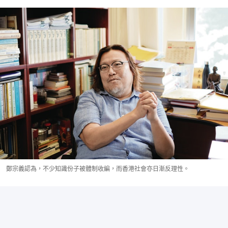
鄭宗義認為，不少知識份子被體制收編，而香港社會亦日漸反理性。