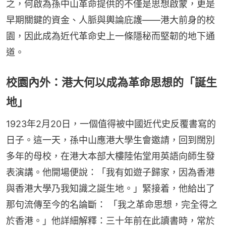
之，何啟為孫中山革命提供的不僅是思想啟蒙，更是
早期關鍵的資金、人脈與輿論庇護——港大前身的校
園，因此成為近代革命史上一條隱秘而堅韌的地下通
道。
校園內外：港大何以成為革命思想的「誕生
地」
1923年2月20日，一個值得被中國近代史反覆書寫的
日子。這一天，孫中山應港大學生會邀請，回到闊別
多年的母校，在港大本部大樓陸佑堂用英語向師生發
表演講。他開場便說：「我有如遊子歸家，因為香港
與香港大學乃我知識之誕生地。」緊接着，他給出了
那句流傳至今的名論斷： 「我之革命思想，完全得之
於香港。」他詳細解釋：三十年前在此讀書時，常於