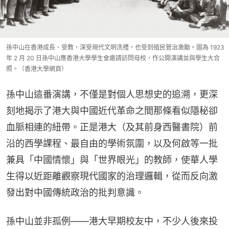
孫中山在香港成長、受教，深受現代文明洗禮，也受到殖民管治激勵。圖為 1923
年 2 月 20 日孫中山應香港大學學生會邀請訪問母校，作公開演講並與學生大合
照。（香港大學網頁）
孫中山這番演講，不僅是對個人思想史的追溯，更深
刻地揭示了港大與中國近代革命之間那條看似隱秘卻
血脈相連的紐帶。正是港大（及其前身西醫書院）前
沿的西學課程、最自由的學術氛圍，以及何啟等一批
兼具「中國情懷」與「世界眼光」的教師，使華人學
生得以近距離觀察現代國家的治理邏輯，從而反向激
發出對中國傳統政治的批判意識。
孫中山並非孤例——港大早期校友中，不少人後來投