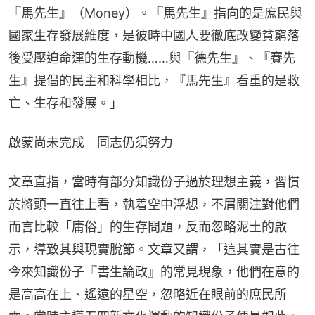
『馬先生』（Money）。『馬先生』指向的是庶民與
國家生存發展維度，是彼時中國人要徹底改變貧窮落
後受壓迫命運的生存動機……與『德先生』、『賽先
生』提倡的民主和科學相比，『馬先生』看重的是救
亡、生存和發展。」
啟蒙尚未完成　同志仍須努力
文章直指，當時有部分知識份子過於理想主義，習慣
於將頭一直往上看，執着空中浮想，不屑關注對他們
而言比較「庸俗」的生存問題，反而忽略泥土的啟
示，導致其與現實脫節。文章又謂，「這其實是古往
今來知識份子『書生論政』的常見現象，他們在意的
是高高在上、遙遠的星空，忽略近在眼前的庶民所