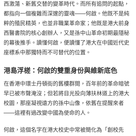
西激蕩、新舊交替的變革時代。而所有追問的起點，
都指向一個複雜而深邃的靈魂——何啟。他既不是純
粹的殖民精英，也並非職業革命家；他既是港大前身
西醫書院的核心創辦人，又是孫中山革命初期最隱秘
的幕後推手。讀懂何啟，便讀懂了港大在中國近代史
座標系中那獨特而不可替代的位置。
港島浮槎：何啟的雙重身份與維新底色
在香港中環士丹頓街的舊樓群間，百年前的革命暗號
早已被市聲淹沒；但若將目光投向薄扶林道上的港大
校園，那座凝視遠方的孫中山像，依舊在提醒來者
——這裡有過改變中國為使命的人。
何啟，這個名字在港大校史中常被簡化為「創校先