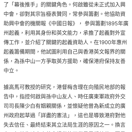
了「幕後推手」的關鍵角色。何啟雖從未正式加入興
中會，卻對其宗旨極表贊同，常參與籌劃。他協助資
助興中會的機關報《中國日報》， 參與籌劃1895年廣
州起義，利用其身份和英文能力，承擔了起義對外宣
傳工作，並介紹了關鍵的起義資助人。在1900年惠州
起義籌備期間，他試圖利用自己與香港英文報界的關
係，為孫中山一方爭取英方援助，確保港府保持友善
中立。
據高馬可教授的研究，港督梅含理在向殖民地部的報
告中，指控何啟與孫中山友人、時任廣東軍政府外交
司司長陳少白有姻親關係，並懷疑他曾為新成立的廣
州政府起草過「詳盡的憲法」，這也是導致港府對他
失去信任、最終結束其立法局生涯的原因之一。換言