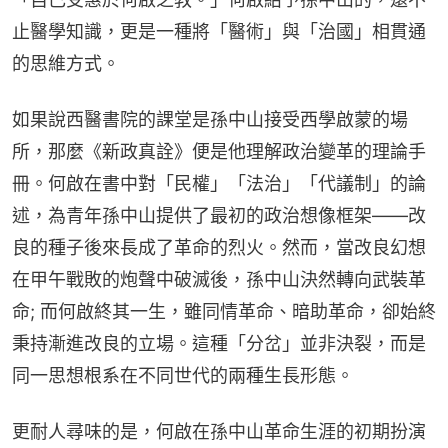
止醫學知識，更是一種將「醫術」與「治國」相貫通
的思維方式。
如果說西醫書院的課堂是孫中山接受西學啟蒙的場
所，那麼《新政真詮》便是他理解政治變革的理論手
冊。何啟在書中對「民權」「法治」「代議制」的論
述，為青年孫中山提供了最初的政治想像框架——改
良的種子後來長成了革命的烈火。然而，當改良幻想
在甲午戰敗的炮聲中破滅後，孫中山決然轉向武裝革
命; 而何啟終其一生，雖同情革命、暗助革命，卻始終
秉持漸進改良的立場。這種「分岔」並非決裂，而是
同一思想根系在不同世代的兩種生長形態。
更耐人尋味的是，何啟在孫中山革命生涯的初期扮演