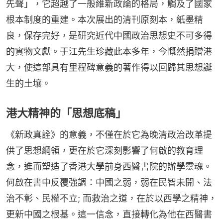
先聲」，它超越了一般維新政論的格局，觸及了國家
根本制度的重建。本次展出的清刊原刻本，紙墨精
良，保存完好，是研究近代中國政治思想史不可多得
的實物文獻。于江先生珍藏此本多年，今慨然捐贈港
大，使這部具有里程碑意義的著作得以回歸其思想誕
生的土壤。
港大精神的「思想底稿」
《新政真詮》的意義，不僅在於它為晚清政治改革提
供了思想綱領，更在於它深刻影響了何啟的教育理
念，進而塑造了香港大學前身西醫書院的辦學靈魂。
何啟在書中反覆強調：中國之弱，弱在民智未開、法
治不彰、民權不立; 而救治之道，在於以西學之精神，
更新中國之根基。這一信念，直接轉化為他在西醫書