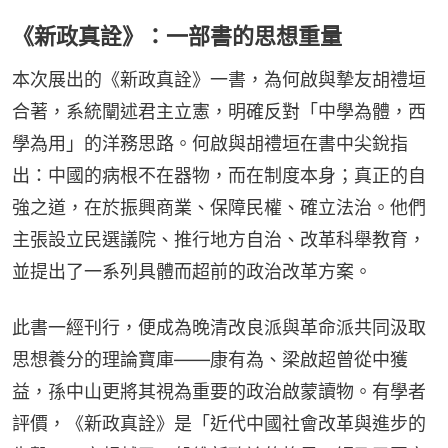
《新政真詮》：一部書的思想重量
本次展出的《新政真詮》一書，為何啟與摯友胡禮垣
合著，系統闡述君主立憲，明確反對「中學為體，西
學為用」的洋務思路。何啟與胡禮垣在書中尖銳指
出：中國的病根不在器物，而在制度本身；真正的自
強之道，在於振興商業、保障民權、確立法治。他們
主張設立民選議院、推行地方自治、改革科舉教育，
並提出了一系列具體而超前的政治改革方案。
此書一經刊行，便成為晚清改良派與革命派共同汲取
思想養分的理論寶庫——康有為、梁啟超曾從中獲
益，孫中山更將其視為重要的政治啟蒙讀物。有學者
評價，《新政真詮》是「近代中國社會改革與進步的