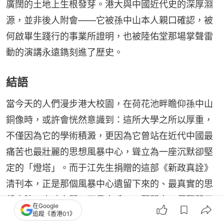
廣闊的土地上生根發芽。港大與中國近代史的深厚淵
源，並非後人附會——它被孫中山本人親口確認，被
何啟畢生踐行的事業所證明，也被陸佑堂那場掌聲雷
動的演講永遠鐫刻進了歷史。
結語
當今天的人們漫步港大校園，在荷花池畔瞻仰孫中山
銅像時，或許會恍然意識到：這所大學之所以厚重，
不僅因為它的學術積澱，更因為它曾站在近代中國最
痛苦也最壯麗的思想風暴中心，聳立為一座沉默卻堅
定的「燈塔」。而于江先生捐贈的這部《新政真詮》
清刊本，正是那個風暴中心遺留下來的、最真實的思
想底稿。方寸之間，可見大千——翻開它，便翻開了
在Google
追蹤《香港01》
一個時代。