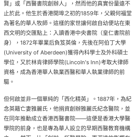
賢」或「西醫書院創辦人」，然而他的真實份量遠不
止於此。他生於香港開埠之初的1859年，父親何福堂
為著名的華人牧師。這樣的家世讓何啟自幼便站在東
西文明的交匯點上：入讀香港中央書院（皇仁書院前
身），1872年畢業后負笈英倫，先後在阿伯丁大學
(University of Aberdeen)獲得內科學士及外科碩士
學位，又於林肯律師學院(Lincoln's Inn)考取大律師
資格，成為香港華人執業西醫和華人執業律師的前
驅。
但何啟並非一個單純的「西化精英」。1887年，為紀
念英籍亡妻雅麗氏，他捐資創辦雅麗氏紀念醫院，並
在同年推動成立香港西醫書院——這便是香港大學醫
學院的前身，也是專為華人設立的早期西醫教育機構