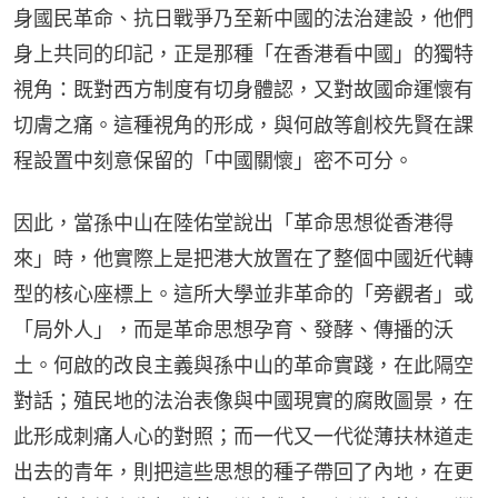
身國民革命、抗日戰爭乃至新中國的法治建設，他們
身上共同的印記，正是那種「在香港看中國」的獨特
視角：既對西方制度有切身體認，又對故國命運懷有
切膚之痛。這種視角的形成，與何啟等創校先賢在課
程設置中刻意保留的「中國關懷」密不可分。
因此，當孫中山在陸佑堂說出「革命思想從香港得
來」時，他實際上是把港大放置在了整個中國近代轉
型的核心座標上。這所大學並非革命的「旁觀者」或
「局外人」，而是革命思想孕育、發酵、傳播的沃
土。何啟的改良主義與孫中山的革命實踐，在此隔空
對話；殖民地的法治表像與中國現實的腐敗圖景，在
此形成刺痛人心的對照；而一代又一代從薄扶林道走
出去的青年，則把這些思想的種子帶回了內地，在更