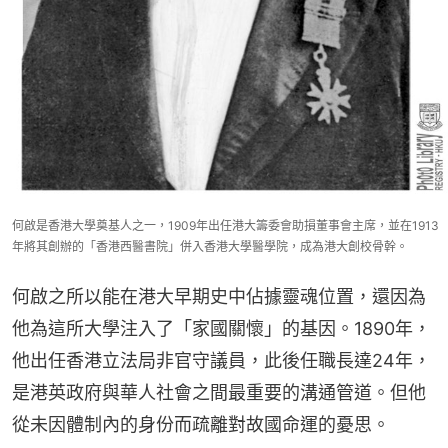
何啟是香港大學奠基人之一，1909年出任港大籌委會助損董事會主席，並在1913
年將其創辦的「香港西醫書院」併入香港大學醫學院，成為港大創校骨幹。
何啟之所以能在港大早期史中佔據靈魂位置，還因為
他為這所大學注入了「家國關懷」的基因。1890年，
他出任香港立法局非官守議員，此後任職長達24年，
是港英政府與華人社會之間最重要的溝通管道。但他
從未因體制內的身份而疏離對故國命運的憂思。