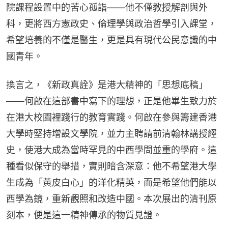
院課程設置中的苦心孤詣——他不僅教授解剖與外
科，更將西方憲政史、倫理學與政治哲學引入課堂，
希望培養的不僅是醫生，更是具有現代公民意識的中
國青年。
換言之，《新政真詮》是港大精神的「思想底稿」
——何啟在這部書中寫下的理想，正是他畢生致力於
在港大校園裡踐行的教育實踐。何啟在參與籌建香港
大學時堅持增設文學院，並力主聘請前清翰林講授經
史，使港大成為當時罕見的中西學問並重的學府。這
種看似保守的舉措，實則暗含深意：他不希望港大學
生成為「黃皮白心」的洋化精英，而是希望他們能以
西學為鏡，重新觀照和改造中國。本次展出的清刊原
刻本，便是這一精神傳承的物質見證。