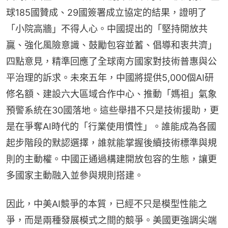
球185國贊成、29國簽署成立協定的結果，證明了
「小院高牆」不得人心。中國提出的「堅持開放共
贏、強化風險意識、鼓勵包容並蓄、倡導和衷共濟」
四點意見，精準回應了全球南方國家對技術普惠與公
平治理的訴求。未來五年，中國將提供5,000個AI研
修名額、建設六大區域合作中心、推動「媽祖」氣象
預警系統在30國落地。這些舉措不只是技術援助，更
是在爭奪AI時代的「行業使用慣性」。誰能成為各國
起步階段的默認選擇，誰就能掌握後續技術標準與規
則的主動權。中國正通過構建開放包容的生態，讓更
多國家主動融入並參與規則搭建。
因此，中美AI競爭的本質，已經不只是模型性能之
爭，而是兩種發展模式之間的競爭。美國更強調尖端