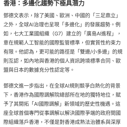
香港：多邊化趨勢下極具潛力
鄧德文表示，除了美國、歐洲、中國的「三足鼎立」
之外，全球AI治理也呈現「多邊化」的發展趨勢。例
如，七大工業國組織（G7）建立的「廣島Al進程」，
意在規範人工智能的國際監管標準，但實質性約束力
有限。他認為，更可能的路徑是「雙邊/小多邊」的規
則互認，如內地與香港的個人資訊跨境標準合同、歐
盟與日本的數據充分性認定等。
鄧德文進一步指出，在全球AI規則競爭白熱化的背景
下，香港作為國際調解院總部所在地的獨特地位，賦
予了其開拓「AI國際調解」新領域的歷史性機遇。這
座全球首個專門從事調解以解決國際爭端的政府間國
際組織落戶香港，不僅是對香港成熟法治體系與深厚