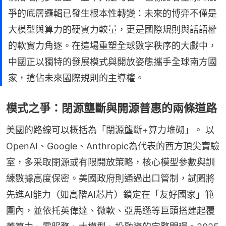
爭的底層邏輯已發生根本性轉變：未來的博弈不僅是
大模型與算力的硬實力較量，更是國際規則與話語權
的軟實力角逐。在這場重塑全球數字秩序的大戲中，
中國正以獨特的發展模式與開放姿態攜手全球南方國
家，搶佔未來國際規則的主導權。
模式之爭：閉源壟斷與開源普惠的兩條道路
美國的路線可以概括為「閉源壟斷+算力堆砌」。​ 以
OpenAI、Google、Anthropic為代表的西方頂尖實驗
室，多采取閉源或有限開放策略，核心模型參數與訓
練數據高度保密。美國政府則通過出口管制，試圖將
先進AI能力（如高階AI芯片）鎖定在「友好國家」範
圍內，並依托英偉達、微軟、亞馬遜等巨頭搭建起覆