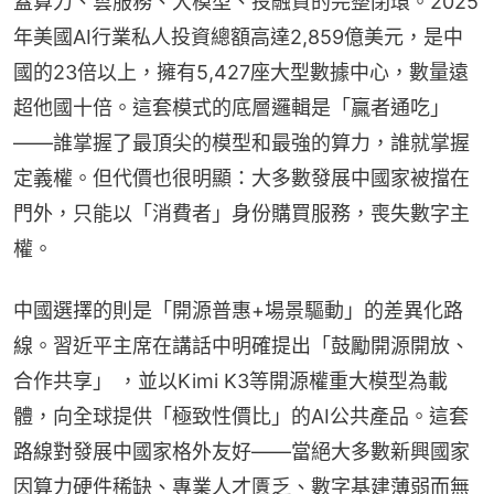
蓋算力、雲服務、大模型、投融資的完整閉環。2025
年美國AI行業私人投資總額高達2,859億美元，是中
國的23倍以上，擁有5,427座大型數據中心，數量遠
超他國十倍。這套模式的底層邏輯是「贏者通吃」
——誰掌握了最頂尖的模型和最強的算力，誰就掌握
定義權。但代價也很明顯：大多數發展中國家被擋在
門外，只能以「消費者」身份購買服務，喪失數字主
權。
中國選擇的則是「開源普惠+場景驅動」的差異化路
線。習近平主席在講話中明確提出「鼓勵開源開放、
合作共享」 ，並以Kimi K3等開源權重大模型為載
體，向全球提供「極致性價比」的AI公共產品。這套
路線對發展中國家格外友好——當絕大多數新興國家
因算力硬件稀缺、專業人才匱乏、數字基建薄弱而無