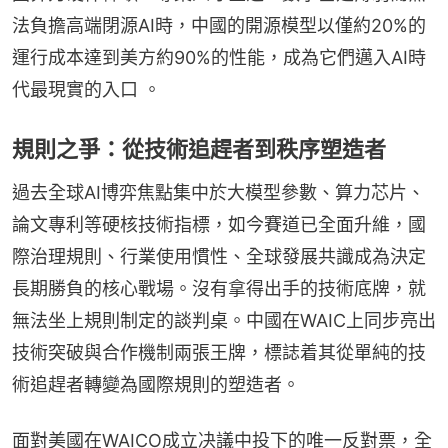
法負擔高端閉源AI時，中國的開源模型以僅約20%的
運行成本達到美方約90%的性能，成為它們邁入AI時
代最現實的入口 。
規則之爭：從技術追趕者到秩序塑造者
過去全球AI博弈焦點集中於大模型參數、算力芯片、
論文專利等硬核技術指標，如今賽道已全面升維，國
際治理規則、行業使用慣性、全球發展共識成為決定
長期勝負的核心戰場。沒有拿得出手的技術底牌，就
無法坐上規則制定的談判桌。中國在WAIC上同步亮出
技術突破與合作機制兩張王牌，標誌着其從單純的技
術追趕者轉變為國際規則的塑造者。
面對美國在WAICO成立决議中投下的唯一反對票，全