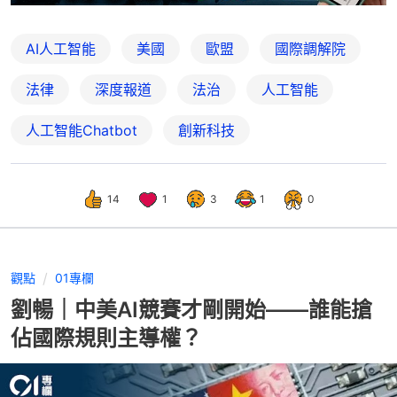
AI人工智能
美國
歐盟
國際調解院
法律
深度報道
法治
人工智能
人工智能Chatbot
創新科技
14
1
3
1
0
觀點
01專欄
劉暢｜中美AI競賽才剛開始——誰能搶
佔國際規則主導權？