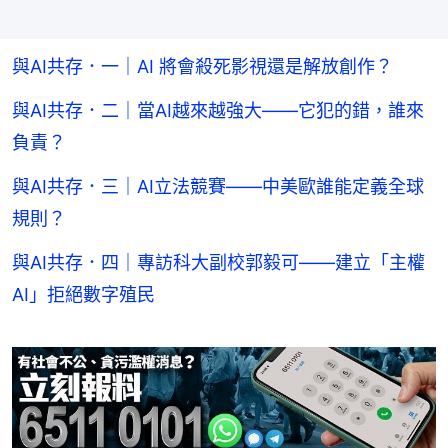
與AI共存．一｜AI 將會殺死影視還是解放創作？
與AI共存．二｜當AI越來越強大——它犯的錯，誰來
負責？
與AI共存．三｜AI立法競賽——中美歐誰能定義全球
規則？
與AI共存．四｜專訪科大副校郭毅可——建立「主權
AI」拒絕數字殖民