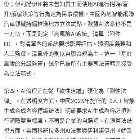
份；伊利諾伊州將未告知員工而使用AI進行招聘/晉
升/解僱決策等行為定為民事侵權。中國內地智能網聯
汽車領域持續推進地方立法試點。歐盟AI法案也不是
一刀切，而是劃定「高風險AI系統」清單（附件
III），對清單內的系統要求影響評估、透明度義務和
人工監督，清單外的則以自願合規為主。這一「基於
風險的分級監管」幾乎已被所有主要司法管轄區接受
為立法範式。
第四，AI倫理正在從「軟性建議」硬化為「剛性法
律」。在透明度方面，中國2025年施行的《人工智能
生成合成內容標識辦法》明確要求AI生成內容必須進
行顯隱雙重標識，不再是企業的自選項。在演算法歧
視方面，美國科羅拉多州AI法案與伊利諾伊州《就業