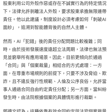
股東利用公司外殼作惡或存在不誠實行為的特定情況
下，法律允許剝離法人外殼，要求股東承擔無限連帶
責任。他以此建議，制度設計必須考慮如何「刺破AI
面紗」，追溯到智能體背後的自然人主體。
然而，AI「犯錯」後的責任分配問題比較複雜；同
時，由於技術發展速度遠超立法周期，法律也無法預
見並窮舉所有應用場景。因此，目前更傾向於通過
「合同」與「個案裁量」相結合的方式處理：一方
面，在尊重市場規則的前提下，只要不涉及脅迫、欺
詐，且不違反強行性規範、人倫及公序良俗，允許當
事人通過合同自由約定責任分配；另一方面，當糾紛
發生時，由法院根據個案的具體情形進行裁斷。
鄧德文認為，這種依靠有效合同約定與法官個案裁量