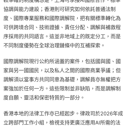
較準確的制度構想是，上海可承接AI國際合作、標準
協調與能力建設；香港則可研究如何依託普通法制
度、國際專業服務和國際調解院，把有關標準轉化為
可供跨境合同、技術證據、責任分配、調解與補救程
序採用的共同語言。這並非地域上的既定分工，而是
不同制度優勢在全球治理鏈條中的互補探索。
國際調解院現行公約所涵蓋的案件，包括國與國、國
家與另一國國民，以及私人之間的國際商業爭議；但
調解須以當事方共同同意為基礎，調解員亦無權把方
案強加於任何一方。這些限制並非缺陷，而是調解制
度自願、靈活和保密特質的一部分。
香港本地的法律工作亦已經起步。律政司於2026年成
立跨部門工作小組，檢視支持更廣泛應用AI所需的法