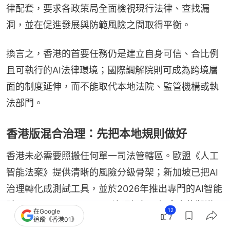
律配套，要求各政策局全面檢視現行法律、查找漏
洞，並在促進發展與防範風險之間取得平衡。
換言之，香港的首要任務仍是建立自身可信、合比例
且可執行的AI法律環境；國際調解院則可成為跨境層
面的制度延伸，而不能取代本地法院、監管機構或執
法部門。
香港版混合治理：先把本地規則做好
香港未必需要照搬任何單一司法管轄區。歐盟《人工
智能法案》提供清晰的風險分級骨架；新加坡已把AI
治理轉化成測試工具，並於2026年推出專門的AI智能
體 (Agentic AI Systems) 治理框架；加拿大的擬議
12
在Google
追蹤《香港01》
《人工智能和數據法》強調高影響系統及企業問責；