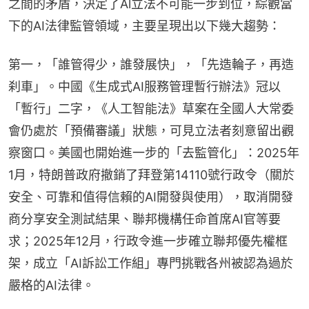
之間的矛盾，決定了Al立法不可能一步到位，綜觀當
下的AI法律監管領域，主要呈現出以下幾大趨勢：
第一，「誰管得少，誰發展快」，「先造輪子，再造
刹車」。中國《生成式AI服務管理暫行辦法》冠以
「暫行」二字，《人工智能法》草案在全國人大常委
會仍處於「預備審議」狀態，可見立法者刻意留出觀
察窗口。美國也開始進一步的「去監管化」：2025年
1月，特朗普政府撤銷了拜登第14110號行政令（關於
安全、可靠和值得信賴的AI開發與使用），取消開發
商分享安全測試結果、聯邦機構任命首席AI官等要
求；2025年12月，行政令進一步確立聯邦優先權框
架，成立「AI訴訟工作組」專門挑戰各州被認為過於
嚴格的AI法律。