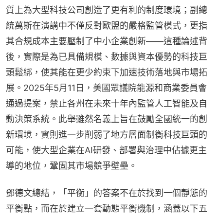
質上為大型科技公司創造了更有利的制度環境；副總
統萬斯在演講中不僅反對歐盟的嚴格監管模式，更指
其合規成本主要壓制了中小企業創新——這種論述背
後，實際是為已具備規模、數據與資本優勢的科技巨
頭鬆綁，使其能在更少約束下加速技術落地與市場拓
展。2025年5月11日，美國眾議院能源和商業委員會
通過提案，禁止各州在未來十年內監管人工智能及自
動決策系統。此舉雖然名義上旨在鼓勵全國統一的創
新環境，實則進一步削弱了地方層面制衡科技巨頭的
可能，使大型企業在AI研發、部署與治理中佔據更主
導的地位，鞏固其市場競爭壁壘。
鄧德文總結，「平衡」的答案不在於找到一個靜態的
平衡點，而在於建立一套動態平衡機制，涵蓋以下五