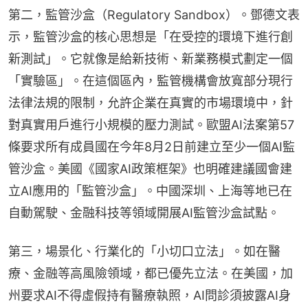
第二，監管沙盒（Regulatory Sandbox）。鄧德文表
示，監管沙盒的核心思想是「在受控的環境下進行創
新測試」。它就像是給新技術、新業務模式劃定一個
「實驗區」。在這個區內，監管機構會放寬部分現行
法律法規的限制，允許企業在真實的市場環境中，針
對真實用戶進行小規模的壓力測試。歐盟AI法案第57
條要求所有成員國在今年8月2日前建立至少一個AI監
管沙盒。美國《國家AI政策框架》也明確建議國會建
立AI應用的「監管沙盒」。中國深圳、上海等地已在
自動駕駛、金融科技等領域開展AI監管沙盒試點。
第三，場景化、行業化的「小切口立法」。如在醫
療、金融等高風險領域，都已優先立法。在美國，加
州要求AI不得虛假持有醫療執照，AI問診須披露AI身