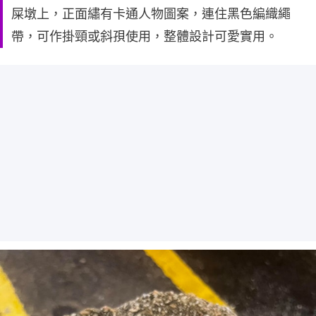
屎墩上，正面繡有卡通人物圖案，連住黑色編織繩
帶，可作掛頸或斜孭使用，整體設計可愛實用。