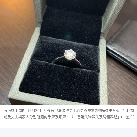
有港媽上周四（6月20日）在長沙灣某健身中心更衣室意外遺失3件首飾，包括婚
戒及丈夫與家人分別所贈的手鍊及項鍊。（「香港失物報失及認領群組」FB圖片）