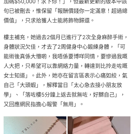
加碼$50,000！求下你！」，但最新更新的版本中該
句已被刪去，惟保留「報酬價錢你一定滿意！超過總
價值」，只求拾獲人士能將飾物歸還。
樓主補充，她過去2個月已進行了2次全身麻醉手術，
身體狀況欠佳，才去了2周健身中心鍛練身體，「可
能術後真係大懵啲，我唔係要博咩同情，要慘過我嘅
人大把，只希望可以靠網絡力量，轉達到比拎走咗嘅
女士知道」。此外，她亦在留言區表示心痛如絞，氣
自己「大頭蝦」，解釋當日「太心急去接小朋友放
學」、「落咗樓5分鐘上返去就無咗，好嬲自己」，
又回應網民指擔心報警「無用」。