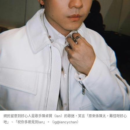
網民留意到好心人是歌手陳卓賢（Ian）的歌迷，笑言「原來係陳太，難怪咁好心
地」、「祝你多啲見到Ian」。（ig@iancychan）