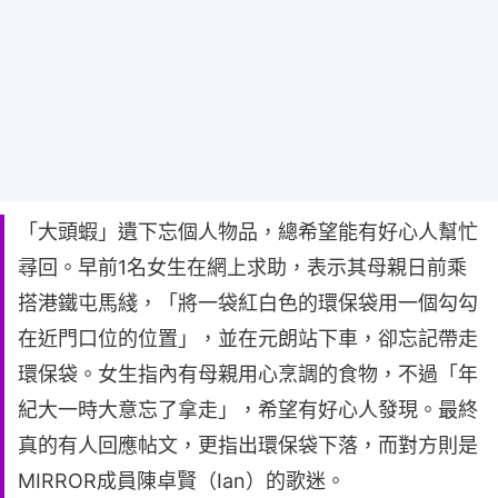
「大頭蝦」遺下忘個人物品，總希望能有好心人幫忙
尋回。早前1名女生在網上求助，表示其母親日前乘
搭港鐵屯馬綫，「將一袋紅白色的環保袋用一個勾勾
在近門口位的位置」，並在元朗站下車，卻忘記帶走
環保袋。女生指內有母親用心烹調的食物，不過「年
紀大一時大意忘了拿走」，希望有好心人發現。最終
真的有人回應帖文，更指出環保袋下落，而對方則是
MIRROR成員陳卓賢（Ian）的歌迷。