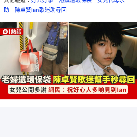
其他報道：
好人好事｜港鐵遺環保袋　女兒代母求
助　陳卓賢Ian歌迷助尋回