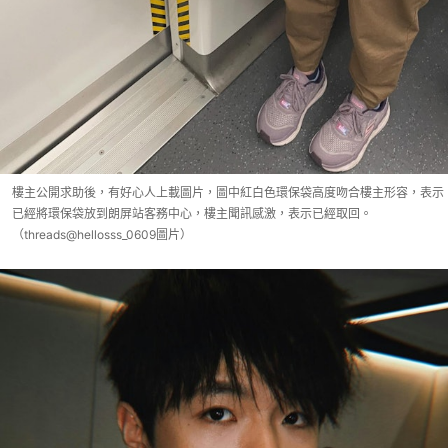
樓主公開求助後，有好心人上載圖片，圖中紅白色環保袋高度吻合樓主形容，表示
已經將環保袋放到朗屏站客務中心，樓主聞訊感激，表示已經取回。
（threads@hellosss_0609圖片）