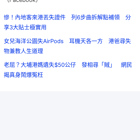
慘！內地客來港丟失證件 列6步曲拆解點補領 分
享3大貼士極實用
女兒海洋公園失AirPods 耳機天各一方 港爸尋失
物兼教人生道理
老屈？大埔港媽遺失$50公仔 發相尋「賊」 網民
揭真身鬧爆冤枉