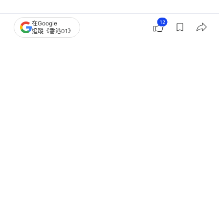
12
在Google
熱話
本地熱話
好人好事
追蹤《香港01》
3
0
0
0
0
港聞
突發
宏福苑上樓｜居民失而復得檢回婚戒
最後望窗懷緬 臨別說拜拜