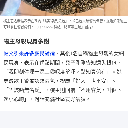
樓主匿名發帖表示在區內「啱啱執到銀包」，並已包交給警員保管，提醒如果物主
可以前往警署認領。（Facebook群組「將軍澳主場」圖片）
物主母親現身多謝
帖文引來許多網民討論
，其後1名自稱物主母親的女網
民現身，表示在駕駛期間，兒子剛剛告知遺失銀包，
「我即刻停埋一邊上嚟呢度望吓，點知真係有」。她
更透露正警署認領銀包，祝願「好人一世平安」、
「唔該晒無名氏」，樓主則回覆「不用客氣，叫佢下
次小心啲」，對話充滿社區友好氣氛。