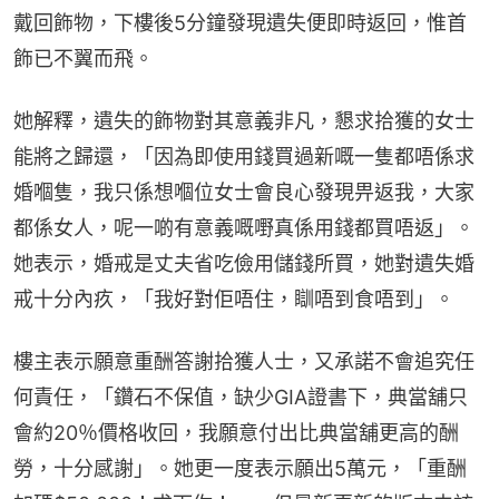
戴回飾物，下樓後5分鐘發現遺失便即時返回，惟首
飾已不翼而飛。
她解釋，遺失的飾物對其意義非凡，懇求拾獲的女士
能將之歸還，「因為即使用錢買過新嘅一隻都唔係求
婚嗰隻，我只係想嗰位女士會良心發現畀返我，大家
都係女人，呢一啲有意義嘅嘢真係用錢都買唔返」。
她表示，婚戒是丈夫省吃儉用儲錢所買，她對遺失婚
戒十分內疚，「我好對佢唔住，瞓唔到食唔到」。
樓主表示願意重酬答謝拾獲人士，又承諾不會追究任
何責任，「鑽石不保值，缺少GIA證書下，典當舖只
會約20％價格收回，我願意付出比典當舖更高的酬
勞，十分感謝」。她更一度表示願出5萬元，「重酬