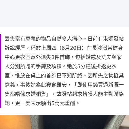
丟失富有意義的物品自然令人痛心。日前有港媽發帖
訴說經歷，稱於上周四（6月20日）在長沙灣某健身
中心更衣室意外遺失3件首飾，包括婚戒及丈夫與家
人分別所贈的手鍊及項鍊。她於5分鐘後折返更衣
室，惟放在桌上的首飾已不知所終。因所失之物極具
意義，事後她為此寢食難安，「即使用錢買過新嘅一
隻都唔係求婚嗰隻」，故發帖懇求拾獲人能主動聯絡
她，更一度表示願出5萬元重酬。