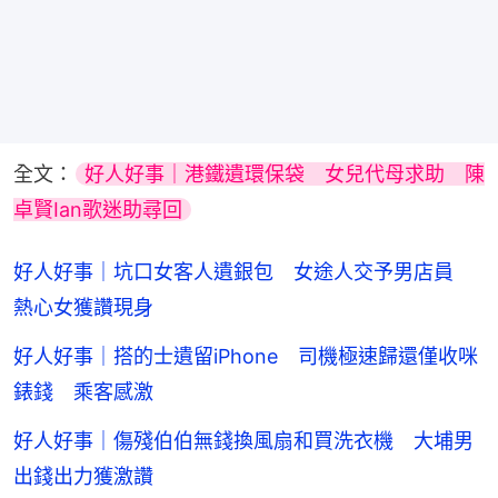
全文：
好人好事｜港鐵遺環保袋　女兒代母求助　陳
卓賢Ian歌迷助尋回
好人好事｜坑口女客人遺銀包 女途人交予男店員
熱心女獲讚現身
好人好事｜搭的士遺留iPhone 司機極速歸還僅收咪
錶錢 乘客感激
好人好事｜傷殘伯伯無錢換風扇和買洗衣機 大埔男
出錢出力獲激讚