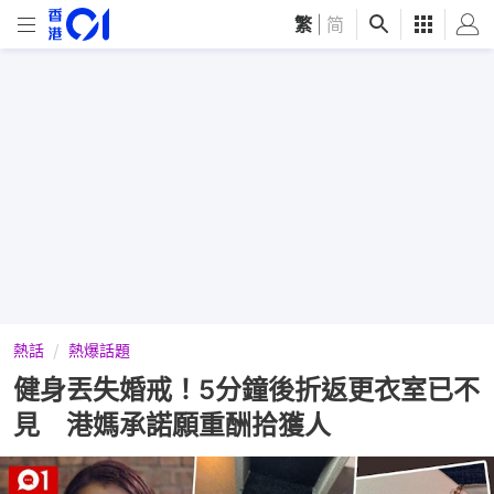
繁
|
简
熱話
熱爆話題
健身丟失婚戒！5分鐘後折返更衣室已不
見 港媽承諾願重酬拾獲人