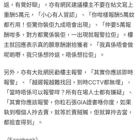
返，有覺好瞓」。亦有網民建議樓主不要在帖文寫上
重酬5萬元，「小心有人冒認」、「你咁樣報酬5萬蚊
都冇用！佢驚你裝佢九成唔會出現」、「仲要5萬報
酬咁多，對方都驚係裝佢，一出現就報警拉佢」。樓
主就回應表示真的願意酬謝拾獲者，「我真係唔會做
呢啲嘢，我只係想拎返，唔係想拉佢」。
另外，亦有大批網民勸樓主報警，「其實你應該即時
報警」、「越遲報越難找回，到時CCTV都無埋」、
「當時唔係可以報警咩？所有在場人士都有嫌疑」、
「其實你應該報警，你粒石張GIA證書喺你度，如果
執到嗰個人拎去賣，就等於賣賊贓，佢就算拎去當，
都追查得到」。
（Facebook）